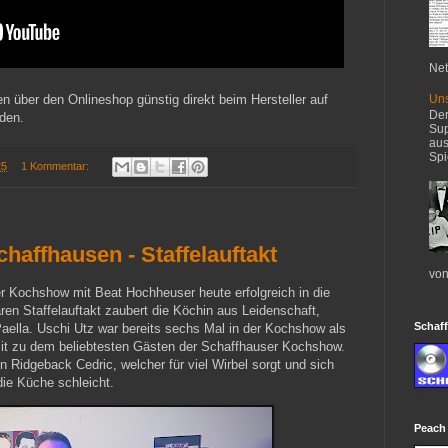
Net
Uns
 über den Onlineshop günstig direkt beim Hersteller auf
Der
rden.
Sup
aus
Spi
25
1 Kommentar:
affhausen - Staffelauftakt
von
er Kochshow mit Beat Hochheuser heute erfolgreich in die
ren Staffelauftakt zaubert die Köchin aus Leidenschaft,
Schaff
Paella. Uschi Utz war bereits sechs Mal in der Kochshow als
it zu dem beliebtesten Gästen der Schaffhauser Kochshow.
n Ridgeback Cedric, welcher für viel Wirbel sorgt und sich
ie Küche schleicht.
Peach