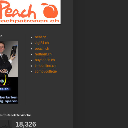
ch
beat.ch
zigi24.ch
peach.ch
redhorn.ch
buypeach.ch
tinteonline.ch
compucollege
aufrufe letzte Woche
18,326