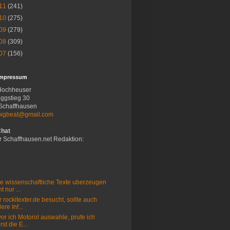
11
(241)
10
(275)
09
(279)
08
(309)
07
(156)
Impressum
Hochheuser
ggstieg 30
Schaffhausen
bigbeat@gmail.com
Chat
r Schaffhausen.net Redaktion:
e wissenschaftliche Texte uberzeugen
t nur ...
 rockitexter.de besucht, sollte auch
ere Inf...
or ich Motorol auswahle, prufe ich
rst die E...