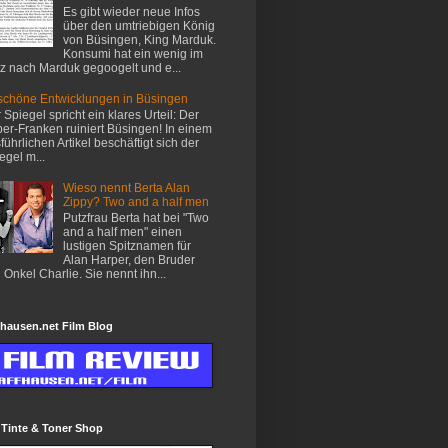
Es gibt wieder neue Infos
über den umtriebigen König
von Büsingen, King Marduk.
Konsumi hat ein wenig im
z nach Marduk gegoogelt und e...
chöne Entwicklungen in Büsingen
 Spiegel spricht ein klares Urteil: Der
er-Franken ruiniert Büsingen! In einem
führlichen Artikel beschäftigt sich der
egel m...
Wieso nennt Berta Alan
Zippy? Two and a half men
Putzfrau Berta hat bei "Two
and a half men" einen
lustigen Spitznamen für
Alan Harper, den Bruder
 Onkel Charlie. Sie nennt ihn...
hausen.net Film Blog
 Tinte & Toner Shop