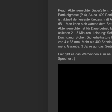
Peach Aktenvernichter SuperSilent | 40
Partikelgrösse (P-4), A4 ca. 400 Par
ist aktuell der leiseste Kreuzschnitt
dB – Man kann sich wärend dem Betri
Aktenvernichter ist für Dauerbetrieb 
üblichen 2 – 3 Minuten. Leistung: Sch
Durchgang. Sicher: Sicherheitsstufe 
von 4 x 38 mm. Mehr als 400 Schnip
mehr. Garantie: 3 Jahre auf das Gerä
Hier gibt es das Werbevideo zum ne
Sprecher ;-)