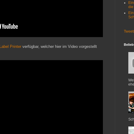
Ein
die
Ein
Sch
Tweet
Belieb
abel Printer
verfügbar, welcher hier im Video vorgestellt
Web
ehe
Sch