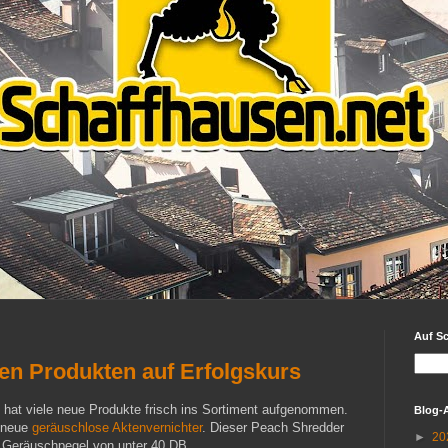
Auf S
en Produkten auf Erfolgskurs
hat viele neue Produkte frisch ins Sortiment aufgenommen.
Blog-
r neue
geräuschlose Aktenvernichter
. Dieser Peach Shredder
►
20
em Geräuschpegel von unter 40 DB.