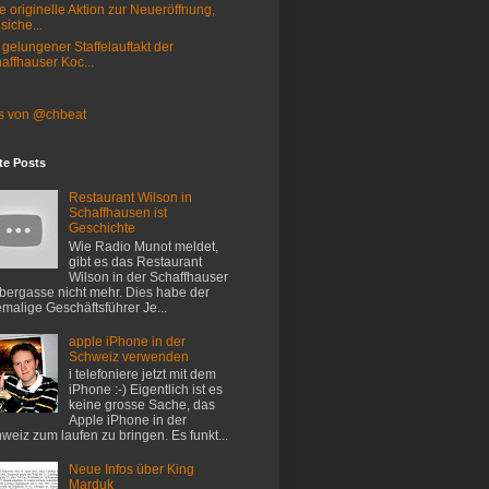
e originelle Aktion zur Neueröffnung,
 siche...
 gelungener Staffelauftakt der
affhauser Koc...
s von @chbeat
te Posts
Restaurant Wilson in
Schaffhausen ist
Geschichte
Wie Radio Munot meldet,
gibt es das Restaurant
Wilson in der Schaffhauser
ergasse nicht mehr. Dies habe der
malige Geschäftsführer Je...
apple iPhone in der
Schweiz verwenden
i telefoniere jetzt mit dem
iPhone :-) Eigentlich ist es
keine grosse Sache, das
Apple iPhone in der
weiz zum laufen zu bringen. Es funkt...
Neue Infos über King
Marduk