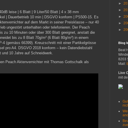
►
20
►
20
dB leise | 6 Blatt | 9 Liter/50 Blatt | 4 x 38 mm
►
20
tikel | Dauerbetrieb 10 min | DSGVO konform | PS500-15. Es
 Aktenvernichter auf dem Markt in seiner Preisklasse – nur 40
►
20
eb ungestört unterhalten oder telefonieren. Der Peach
►
20
bis zu 10 Minuten oder über 300 Blatt geeignet, anstatt die
neidet bis zu 8 Blatt 70g/m² (6 Blatt 80g/m²) in einem
P-4 (gemäss 66399). Kreuzschnitt mit einer Partikelgrösse
Blog 
sel pro A4. DSGVO 2018 konform – kein Datendiebstahl
Beat 
t und 10 Jahre auf Schneidwerk.
Winde
8203 
uen Peach Aktenvernichter mit Thomas Gottschalk als
Mail:
Live 
mit de
Gut
nich
Wer
and
Bev
zue