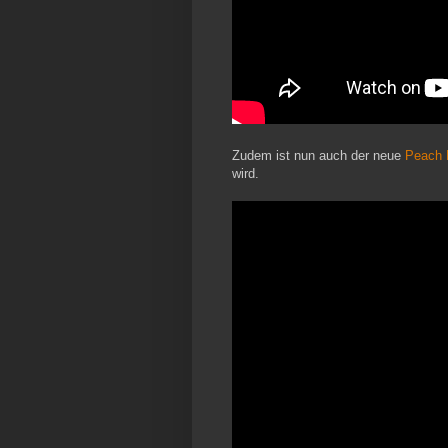
Zudem ist nun auch der neue
Peach L
wird.