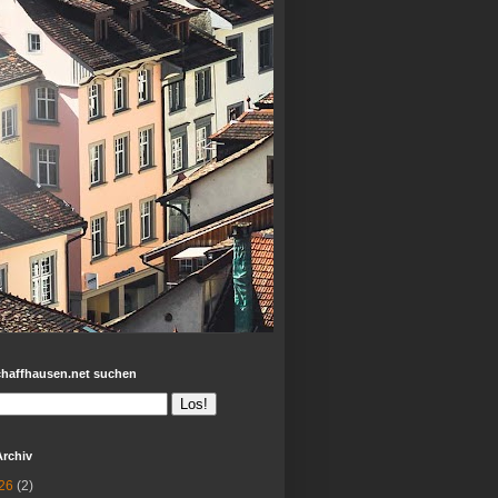
chaffhausen.net suchen
Archiv
26
(2)