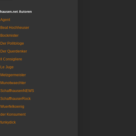
fhausen.net Autoren
Agent
Beat Hochheuser
Bockmister
Der Politologe
Der Querdenker
Il Consigliere
Le Juge
Metzgermeister
Munotwaechter
SchaffhausenNEWS
SchaffhauserRock
Wuerfelkoenig
der Konsument
funkydick