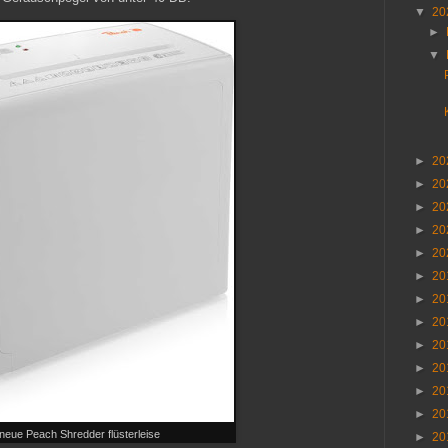
▼
20
►
▼
►
20
►
20
►
20
►
20
►
20
►
20
►
20
►
20
►
20
►
20
►
20
►
20
neue Peach Shredder flüsterleise
►
20