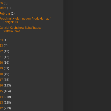
25
(3)
März
(1)
Februar
(2)
Peach mit vielen neuen Produkten auf
Erfolgskurs
Kanzlei Kochshow Schaffhausen -
Staffelauftakt
24
(1)
23
(4)
22
(13)
21
(12)
20
(16)
19
(39)
18
(49)
17
(75)
16
(123)
15
(164)
14
(219)
13
(228)
12
(213)