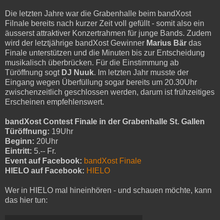
Die letzten Jahre war die Graben­halle beim bandXost
Filnale bereits nach kurzer Zeit voll gefüllt - somit also ein
äusserst attraktiver Konzertrahmen für junge Bands. Zudem
wird der letztjährige bandXost Gewinner
Marius Bär
das
Finale unterstützen und die Minu­ten bis zur Entscheidung
musikalisch überbrücken. Für die Einstimmung ab
Türöffnung sogt
DJ Nuuk
. Im letzten Jahr musste der
Eingang wegen Überfüllung sogar bereits um 20.30Uhr
zwischenzeitlich geschlossen werden, darum ist frühzeitiges
Erscheinen empfehlenswert.
bandXost Contest Finale in der Grabenhalle St. Gallen
Türöffnung:
19Uhr
Beginn:
20Uhr
Eintritt:
5.-- Fr.
Event auf Facebook:
bandXost Finale
HIELO auf Facebook:
HIELO
Wer in HIELO mal hineinhören - und schauen möchte, kann
das hier tun: