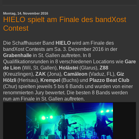
Montag, 14. November 2016
HIELO spielt am Finale des bandXost
Contest
Die Schaffhauser Band
HIELO
wird am Finale des
bandXost Contests am Sa. 3. Dezember 2016 in der
Grabenhalle
in St. Gallen auftreten. In 8
Qualifikationsrunden in 8 verschiedenen Locations wie
Gare
de Lion
(Wil, St. Gallen),
Holästei
(Glarus),
Z88
(Kreuzlingen),
ZAK
(Jona),
Camäleon
(Vaduz, FL),
Giz
Hölzli
(Herisau),
Krempel
(Buchs) und
Plazzo Beat Club
(Chur) spielten jeweils 5 bis 6 Bands und wurden von einer
renommierten Jury bewertet. Die besten 8 Bands werden
nun am Finale in St. Gallen auftreten.