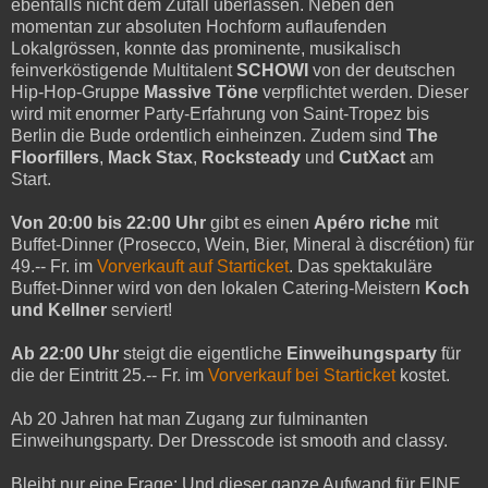
ebenfalls nicht dem Zufall überlassen. Neben den
momentan zur absoluten Hochform auflaufenden
Lokalgrössen, konnte das prominente, musikalisch
feinverköstigende Multitalent
SCHOWI
von der deutschen
Hip-Hop-Gruppe
Massive Töne
verpflichtet werden. Dieser
wird mit enormer Party-Erfahrung von Saint-Tropez bis
Berlin die Bude ordentlich einheinzen. Zudem sind
The
Floorfillers
,
Mack Stax
,
Rocksteady
und
CutXact
am
Start.
Von 20:00 bis 22:00 Uhr
gibt es einen
Apéro riche
mit
Buffet-Dinner (Prosecco, Wein, Bier, Mineral à discrétion) für
49.-- Fr. im
Vorverkauft auf Starticket
. Das spektakuläre
Buffet-Dinner wird von den lokalen Catering-Meistern
Koch
und Kellner
serviert!
Ab 22:00 Uhr
steigt die eigentliche
Einweihungsparty
für
die der Eintritt 25.-- Fr. im
Vorverkauf bei Starticket
kostet.
Ab 20 Jahren hat man Zugang zur fulminanten
Einweihungsparty. Der Dresscode ist smooth and classy.
Bleibt nur eine Frage: Und dieser ganze Aufwand für EINE