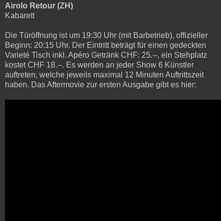
Airolo Retour (ZH)
Kabarett
Die Türöffnung ist um 19:30 Uhr (mit Barbetrieb), offizieller
Beginn: 20:15 Uhr. Der Eintritt beträgt für einen gedeckten
Varieté Tisch inkl. Apéro Getränk CHF: 25.--, ein Stehplatz
kostet CHF 18.--. Es werden an jeder Show 6 Künstler
auftreten, welche jeweils maximal 12 Minuten Auftrittszeit
haben. Das Aftermovie zur ersten Ausgabe gibt es hier: