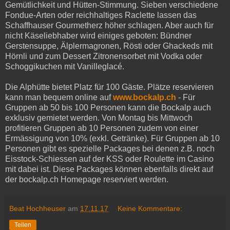
Gemütlichkeit und Hütten-Stimmung. Sieben verschiedene
Fondue-Arten oder reichhaltiges Raclette lassen das
Schaffhauser Gourmetherz höher schlagen. Aber auch für
nicht Käseliebhaber wird einiges geboten: Bündner
Gerstensuppe, Älplermagronen, Rösti oder Ghackeds mit
Hörnli und zum Dessert Zitronensorbet mit Vodka oder
Schoggikuchen mit Vanilleglacé.
Die Alphütte bietet Platz für 100 Gäste. Plätze reservieren
kann man bequem online auf
www.bockalp.ch
- Für
Gruppen ab 50 bis 100 Personen kann die Bockalp auch
exklusiv gemietet werden. Von Montag bis Mittwoch
profitieren Gruppen ab 10 Personen zudem von einer
Ermässigung von 10% (exkl. Getränke). Für Gruppen ab 10
Personen gibt es spezielle Packages bei denen z.B. noch
Eisstock-Schiessen auf der KSS oder Roulette im Casino
mit dabei ist. Diese Packages können ebenfalls direkt auf
der bockalp.ch Homepage reserviert werden.
Beat Hochheuser
am
17.11.17
Keine Kommentare:
Teilen