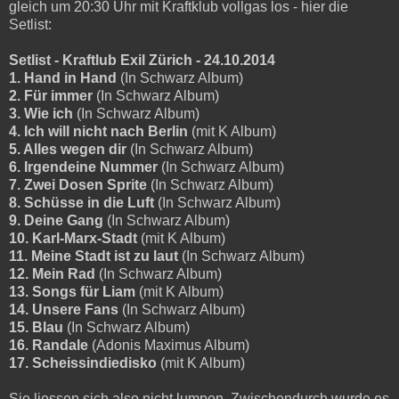
gleich um 20:30 Uhr mit Kraftklub vollgas los - hier die
Setlist:
Setlist - Kraftlub Exil Zürich - 24.10.2014
1. Hand in Hand
(In Schwarz Album)
2. Für immer
(In Schwarz Album)
3. Wie ich
(In Schwarz Album)
4. Ich will nicht nach Berlin
(mit K Album)
5. Alles wegen dir
(In Schwarz Album)
6. Irgendeine Nummer
(In Schwarz Album)
7. Zwei Dosen Sprite
(In Schwarz Album)
8. Schüsse in die Luft
(In Schwarz Album)
9. Deine Gang
(In Schwarz Album)
10. Karl-Marx-Stadt
(mit K Album)
11. Meine Stadt ist zu laut
(In Schwarz Album)
12. Mein Rad
(In Schwarz Album)
13. Songs für Liam
(mit K Album)
14. Unsere Fans
(In Schwarz Album)
15. Blau
(In Schwarz Album)
16. Randale
(Adonis Maximus Album)
17. Scheissindiedisko
(mit K Album)
Sie liessen sich also nicht lumpen. Zwischendurch wurde es