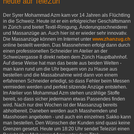
heute auf TeleZüri
Der Syrer Mohammad Azm kam vor 14 Jahren als Flüchtling
in die Schweiz. Heute ist er ein erfolgreicher Geschäftsmann
in Zürich und bietet Textil-Rinigung, Änderungsschneiderei
und Massanzüge an. Auch hier ist er wieder sehr innovativ.
Die Massanzüge können im Internet unter
www.zhanzug.ch
online bestellt werden. Das Massnehmen erfolgt dann durch
einen professionellen Schneider im Atelier an der
Schweizergasse 8 direkt neben dem Zürich Hauptbahnhof.
Auf diese Weise hat man das beste aus beiden Welten -
man kann rund um die Uhr bequem von zu Hause aus
bestellen und die Massabnahme wird dann von einem
erfahrenen Schneider erledigt, so dass Fehler beim Messen
vermieden werden und perfekt sitzende Anzüge entstehen.
Im Atelier von Mohammad Azm stehen unzählige Stoffe
bereit, so dass sicher jedermann etwas Passendes finden
wird. Nach nur drei Wochen ist der Massanzug bereits
abholbereit. Daneben werden auch Masshemden und
Masshosen angeboten - und auch ein einzelnes Sakko kann
man bestellen. Den Wünschen der Kunden sind quasi keine
Grenzen gesetzt. Heute um 18:20 Uhr sendet Telezüri einen