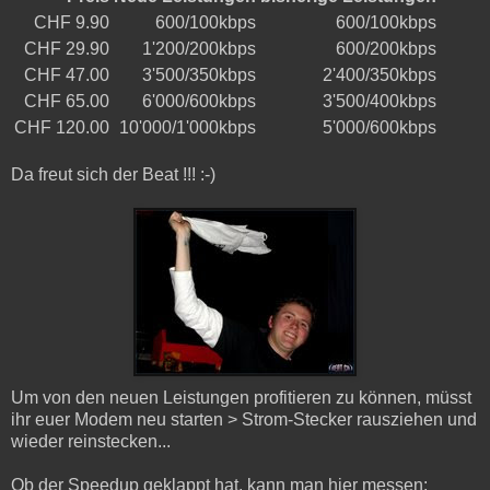
CHF 9.90
600/100kbps
600/100kbps
CHF 29.90
1'200/200kbps
600/200kbps
CHF 47.00
3'500/350kbps
2'400/350kbps
CHF 65.00
6'000/600kbps
3'500/400kbps
CHF 120.00
10'000/1'000kbps
5'000/600kbps
Da freut sich der Beat !!! :-)
Um von den neuen Leistungen profitieren zu können, müsst
ihr euer Modem neu starten > Strom-Stecker rausziehen und
wieder reinstecken...
Ob der Speedup geklappt hat, kann man hier messen: