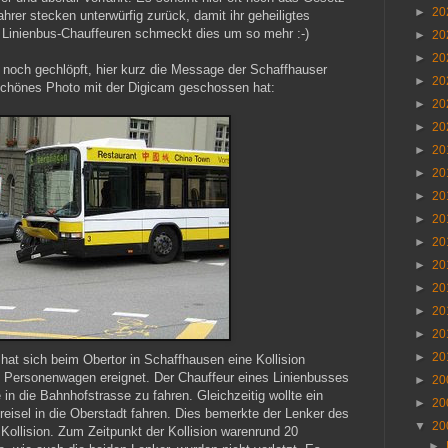
►
20
hrer stecken unterwürfig zurück, damit ihr geheiligtes
n Linienbus-Chauffeuren schmeckt dies um so mehr :-)
►
20
►
20
 noch gechlöpft, hier kurz die Message der Schaffhauser
►
20
 schönes Photo mit der Digicam geschossen hat:
►
20
►
20
►
20
►
20
►
20
►
20
►
20
►
20
►
20
►
20
►
20
►
20
hat sich beim Obertor in Schaffhausen eine Kollision
 Personenwagen ereignet. Der Chauffeur eines Linienbusses
►
20
in die Bahnhofstrasse zu fahren. Gleichzeitig wollte ein
►
20
isel in die Oberstadt fahren. Dies bemerkte der Lenker des
▼
20
ollision. Zum Zeitpunkt der Kollision warenrund 20
►