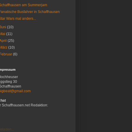
Schaffhausen am Summerjam
Fanatische Busfahrer in Schaffhausen
Star Wars mal anders...
Juni
(10)
Mai
(11)
April
(25)
März
(10)
Februar
(6)
Impressum
Hochheuser
ggstieg 30
Schaffhausen
bigbeat@gmail.com
Chat
r Schaffhausen.net Redaktion:
eladen...