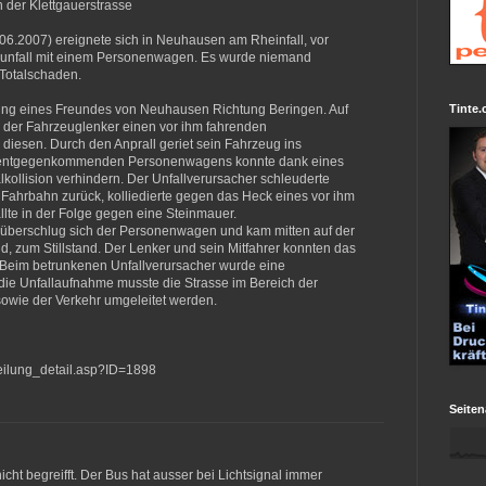
n der Klettgauerstrasse
06.2007) ereignete sich in Neuhausen am Rheinfall, vor
sunfall mit einem Personenwagen. Es wurde niemand
 Totalschaden.
Tinte.
itung eines Freundes von Neuhausen Richtung Beringen. Auf
e der Fahrzeuglenker einen vor ihm fahrenden
iesen. Durch den Anprall geriet sein Fahrzeug ins
s entgegenkommenden Personenwagens konnte dank eines
ollision verhindern. Der Unfallverursacher schleuderte
e Fahrbahn zurück, kolliedierte gegen das Heck eines vor ihm
lte in der Folge gegen eine Steinmauer.
überschlug sich der Personenwagen und kam mitten auf der
, zum Stillstand. Der Lenker und sein Mitfahrer konnten das
. Beim betrunkenen Unfallverursacher wurde eine
die Unfallaufnahme musste die Strasse im Bereich der
t sowie der Verkehr umgeleitet werden.
teilung_detail.asp?ID=1898
Seiten
nicht begreifft. Der Bus hat ausser bei Lichtsignal immer