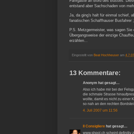
Fahrgäste an Bord des Busses. Diese,
entstand aber Sachschaden von mehr
Ja, da ging's halt für einmal schief, a
fanatischen Schaffhauser Busfahrer ;
P.S. Metzgermeister, was sagen Sie e
Übergangsweise der einzige Chauffeur 
erzählen...
Eingestellt von
Beat Hochheuser
am
4.7.0
13 Kommentare:
Anonym hat gesagt…
Also ich habe mir bei der Fels
die schmale Strasse hinaufpres
wollte, damit es nicht zu einer K
so nah an den rechten Bordstein
4. Juli 2007 um 11:56
Il Consigliere
hat gesagt…
www.shpol.ch scheint definitiv