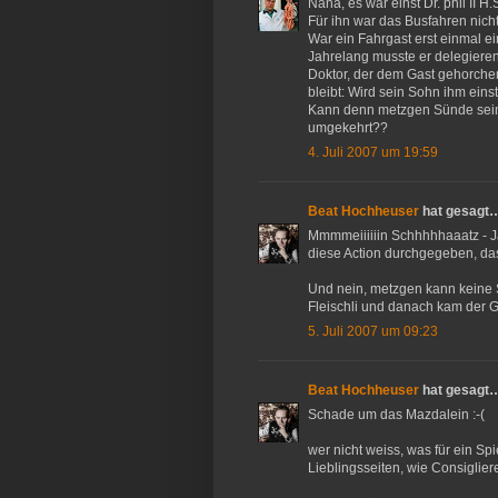
Nana, es war einst Dr. phil II H.
Für ihn war das Busfahren nicht
War ein Fahrgast erst einmal ei
Jahrelang musste er delegieren,
Doktor, der dem Gast gehorchen
bleibt: Wird sein Sohn ihm eins
Kann denn metzgen Sünde sein?
umgekehrt??
4. Juli 2007 um 19:59
Beat Hochheuser
hat gesagt
Mmmmeiiiiiin Schhhhhaaatz - J
diese Action durchgegeben, das 
Und nein, metzgen kann keine 
Fleischli und danach kam der 
5. Juli 2007 um 09:23
Beat Hochheuser
hat gesagt
Schade um das Mazdalein :-(
wer nicht weiss, was für ein Sp
Lieblingsseiten, wie Consiglier