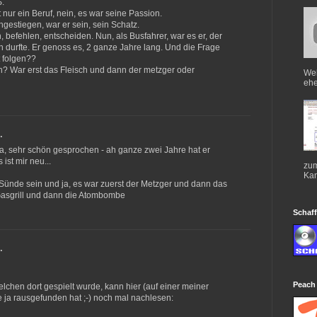
S.
 nur ein Beruf, nein, es war seine Passion.
ngestiegen, war er sein, sein Schatz.
 befehlen, entscheiden. Nun, als Busfahrer, war es er, der
 durfte. Er genoss es, 2 ganze Jahre lang. Und die Frage
t folgen??
 War erst das Fleisch und dann der metzger oder
Web
ehe
…
a, sehr schön gesprochen - ah ganze zwei Jahre hat er
ist mir neu...
zum
Kan
Sünde sein und ja, es war zuerst der Metzger und dann das
Gasgrill und dann die Atombombe
Schaff
…
Peach
ielchen dort gespielt wurde, kann hier (auf einer meiner
e ja rausgefunden hat ;-) noch mal nachlesen: