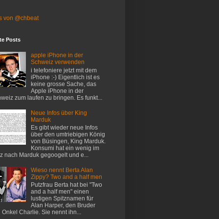
s von @chbeat
te Posts
apple iPhone in der
Schweiz verwenden
i telefoniere jetzt mit dem
iPhone :-) Eigentlich ist es
keine grosse Sache, das
Apple iPhone in der
weiz zum laufen zu bringen. Es funkt...
Neue Infos über King
Marduk
Es gibt wieder neue Infos
über den umtriebigen König
von Büsingen, King Marduk.
Konsumi hat ein wenig im
z nach Marduk gegoogelt und e...
Wieso nennt Berta Alan
Zippy? Two and a half men
Putzfrau Berta hat bei "Two
and a half men" einen
lustigen Spitznamen für
Alan Harper, den Bruder
 Onkel Charlie. Sie nennt ihn...