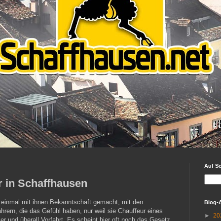
Auf S
r in Schaffhausen
 einmal mit ihnen Bekanntschaft gemacht, mit den
Blog-
hrern, die das Gefühl haben, nur weil sie Chauffeur eines
►
20
er und überall Vorfahrt. Es scheint hier oft noch das Gesetz