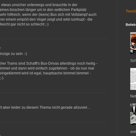
h etwas unsicher unterwegs und brauchte in der
eines bisschen länger um in den seitlichen Parkplatz
Tweet
sehr hilfreich, wenn der (leere) Bus sich mit Volldampf auch
rer einem empört den Vogel zeigt und wild rumhupt - die
leicht gar nicht so schlecht ;-)
Belieb
…
inzige zu sein :-)
Sch
er Trams sind Schaffi's Bus-Drivas allerdings noch heilig -
bimmel und dann wird einfach zugefahren - ob da nun mal
ingeklemmt wird ist egal, hauptsache bimmel bimmel -
-)
Net
zt aber leider zu diesem Thema nicht gerade allzuviel...
von