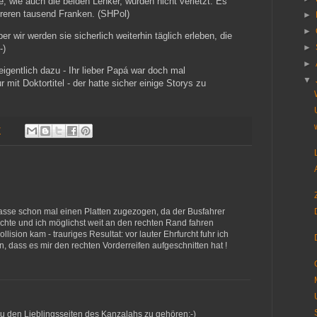
 wie auch die beiden Lenker, wurden nicht verletzt. Es
eren tausend Franken. (SHPol)
►
►
ber wir werden sie sicherlich weiterhin täglich erleben, die
►
-)
►
igentlich dazu - Ihr lieber Papá war doch mal
▼
mit Doktortitel - der hatte sicher einige Storys zu
7
gasse schon mal einen Platten zugezogen, da der Busfahrer
chte und ich möglichst weit an den rechten Rand fahren
ollision kam - trauriges Resultat: vor lauter Ehrfurcht fuhr ich
, dass es mir den rechten Vorderreifen aufgeschnitten hat !
 zu den Lieblingsseiten des Kanzalahs zu gehören:-)