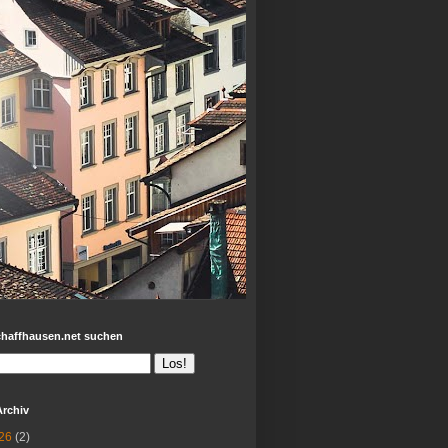
chaffhausen.net suchen
Archiv
26
(2)