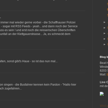
…
►
h immer mal wieder gerne vorbei - die Schaffhauser Polizei
 - sogar mit RSS Feeds - yeah... und dann noch der Service
►
s es sein ! und erst noch die reisserischen Überschriften
►
unfall an der Klettgauerstrasse... Ja, es schmeckt dem
►
►
Blog 
en, sonst gibt's Haue - so ist das nun mal...
Beat 
Winde
8203 
Mail:
Live 
on singen - die Busfahrer kennen kein Pardon - "Hallo hier
mit de
ch zugefahren...
Wird g