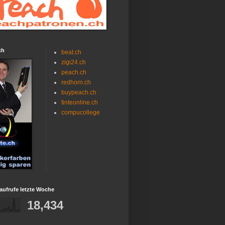
ch
beat.ch
zigi24.ch
peach.ch
redhorn.ch
buypeach.ch
tinteonline.ch
compucollege
aufrufe letzte Woche
18,434