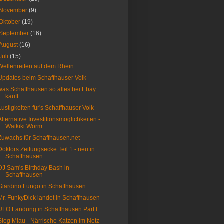
November
(9)
Oktober
(19)
September
(16)
August
(16)
Juli
(15)
Wellenreiten auf dem Rhein
Updates beim Schaffhauser Volk
was Schaffhausen so alles bei Ebay
kauft
Lustigkeiten für's Schaffhauser Volk
Alternative Investitionsmöglichkeiten -
Waikiki Worm
Zuwachs für Schaffhausen.net
Doktors Zeitungsecke Teil 1 - neu in
Schaffhausen
DJ Sam's Birthday Bash in
Schaffhausen
Giardino Lungo in Schaffhausen
Mr. FunkyDick landet in Schaffhausen
UFO Landung in Schaffhausen Part I
Sieg Miau - Närrische Katzen im Netz