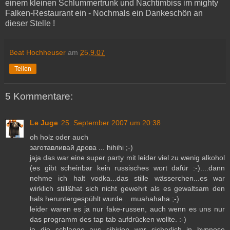
einem kleinen Schlummertrunk und Nachtimbiss im mighty
Falken-Restaurant ein - Nochmals ein Dankeschön an
dieser Stelle !
Beat Hochheuser
am
25.9.07
Teilen
5 Kommentare:
Le Juge
25. September 2007 um 20:38
oh holz oder auch
заготавливай дрова ... hihihi ;-)
jaja das war eine super party mit leider viel zu wenig alkohol
(es gibt scheinbar kein russisches wort dafür :-)....dann
nehme ich halt vodka...das stille wässerchen...es war
wirklich still&hat sich nicht gewehrt als es gewaltsam den
hals heruntergespühlt wurde....muahahaha ;-)
leider waren es ja nur fake-russen, auch wenn es uns nur
das programm des tap tab aufdrücken wollte. :-)
ja die schlange aus sibirien war sicherlich in hypnose