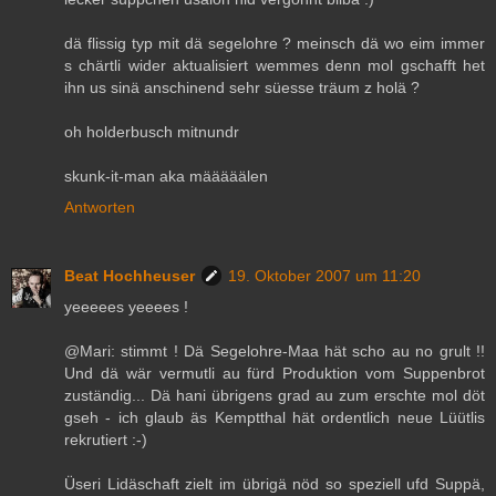
dä flissig typ mit dä segelohre ? meinsch dä wo eim immer
s chärtli wider aktualisiert wemmes denn mol gschafft het
ihn us sinä anschinend sehr süesse träum z holä ?
oh holderbusch mitnundr
skunk-it-man aka määääälen
Antworten
Beat Hochheuser
19. Oktober 2007 um 11:20
yeeeees yeeees !
@Mari: stimmt ! Dä Segelohre-Maa hät scho au no grult !!
Und dä wär vermutli au fürd Produktion vom Suppenbrot
zuständig... Dä hani übrigens grad au zum erschte mol döt
gseh - ich glaub äs Kemptthal hät ordentlich neue Lüütlis
rekrutiert :-)
Üseri Lidäschaft zielt im übrigä nöd so speziell ufd Suppä,