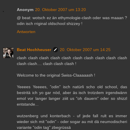
Anonym
20. Oktober 2007 um 13:20
@ beat: wotsch ez än ethymologie-clash oder was maaan ?
odin isch rriginal oldschool shizzey !
Antworten
Beat Hochheuser
20. Oktober 2007 um 14:25
clash clash clash clash clash clash clash clash clash clash
clash clash.... clash clash clash !
Welcome to the original Swiss-Claaaaash !
Yeeees Yeeees, "odin" isch natürli scho old school, das
bestritä ich yo gar nöd, aber äs isch trotzdem irgendwänn
emol vor langer langer ziiit us "oh dauern" oder so shizzl
entstande...
wutzenberg und konterbach - uf jede fall rult es immer
wieder sich mit "odin" - oder sogar au mit dä neumodischeri
variante "odin tag" zbegrüssä