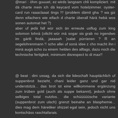
@mari : öhm guuuet, ez wirds langsam chli kompliziert. mit
dä charte mein ich dä keycard vom hotelzimmer. oyster-
card run raaaclaaat tings !!! (problem dämit gha ? wa giz
denn eifachers wie eifach d charte überall härä hebä wos
sonen automat het ?)
aber uf jedä fall wür sich än erneute usflug zum king
solomon lohnä (vilicht wür mä sogar sis grab no irgendwo
im gärtli findä, jaaaaah )salat pürrieren ? R an
segelohrenmann !! scho allei uf sonä idee z cho macht ihn i
minä augä scho zu einem helden des alltags, dazu noch die
technische fertigkeit, minimum disrespect to di max!!
@ beat : dini ussag, da sich die lideschaft hauptächlich uf
suppenbrot bezieht, chani leider ganz und gar nid
understützä... das brot ist eine willkommene ergänzung
zum trüben gold (auch als suppe bekannt), jedoch ohne
selbiges total nutzlos.. die schüüüüüsche variante
(suppenbrot zum ulsch) grenzt beinahe an blasphemie...
dies mag dem häretiker shizzel egal sein, jedoch nicht uns
kontschäss raschtafarais.