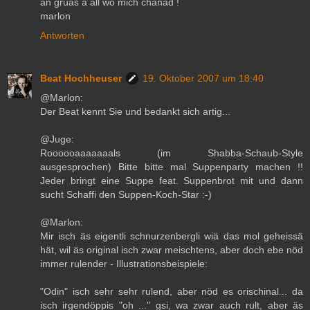
än gruäs a all wo mich chänäd !
marlon
Antworten
Beat Hochheuser
19. Oktober 2007 um 18:40
@Marlon:
Der Beat kennt Sie und bedankt sich artig...
@Juge:
Roooooaaaaaaals (im Shabba-Schaub-Style
ausgesprochen) Bitte bitte mal Suppenparty machen !!
Jeder bringt eine Suppe feat. Suppenbrot mit und dann
sucht Schaffi den Suppen-Koch-Star :-)
@Marlon:
Mir isch äs eigentli schnurzenbergli wiä das mol geheissä
hät, wil äs original isch zwar meischtens, aber doch ebe nöd
immer rulender - Illustrationsbeispiele:
"Odin" isch sehr sehr rulend, aber nöd es orischinal... da
isch irgendöppis "oh ..." gsi, wa zwar auch rult, aber äs