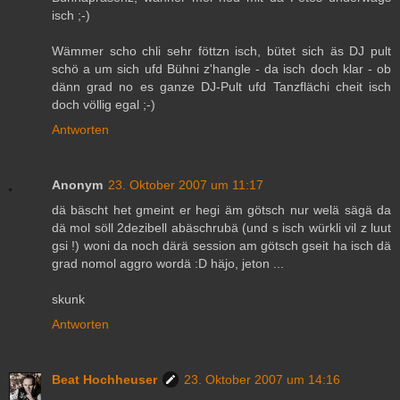
isch ;-)
Wämmer scho chli sehr föttzn isch, bütet sich äs DJ pult
schö a um sich ufd Bühni z'hangle - da isch doch klar - ob
dänn grad no es ganze DJ-Pult ufd Tanzflächi cheit isch
doch völlig egal ;-)
Antworten
Anonym
23. Oktober 2007 um 11:17
dä bäscht het gmeint er hegi äm götsch nur welä sägä da
dä mol söll 2dezibell abäschrubä (und s isch würkli vil z luut
gsi !) woni da noch därä session am götsch gseit ha isch dä
grad nomol aggro wordä :D häjo, jeton ...
skunk
Antworten
Beat Hochheuser
23. Oktober 2007 um 14:16