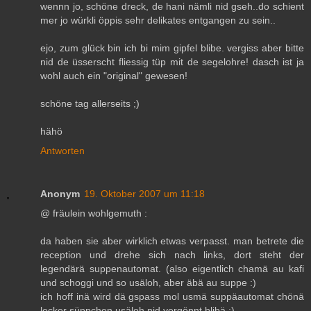
wennn jo, schöne dreck, de hani nämli nid gseh..do schient
mer jo würkli öppis sehr delikates entgangen zu sein..
ejo, zum glück bin ich bi mim gipfel blibe. vergiss aber bitte
nid de üsserscht fliessig tüp mit de segelohre! dasch ist ja
wohl auch ein "original" gewesen!
schöne tag allerseits ;)
hähö
Antworten
Anonym
19. Oktober 2007 um 11:18
@ fräulein wohlgemuth :
da haben sie aber wirklich etwas verpasst. man betrete die
reception und drehe sich nach links, dort steht der
legendärä suppenautomat. (also eigentlich chamä au kafi
und schoggi und so usäloh, aber äbä au suppe :)
ich hoff inä wird dä gspass mol usmä suppäautomat chönä
lecker süppchen usäloh nid vergönnt blibä :)