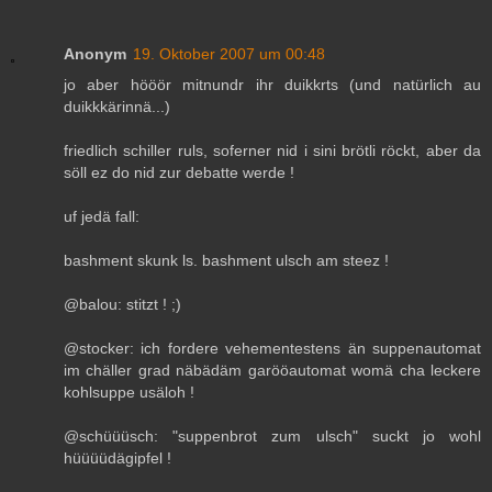
Anonym
19. Oktober 2007 um 00:48
jo aber hööör mitnundr ihr duikkrts (und natürlich au
duikkkärinnä...)
friedlich schiller ruls, soferner nid i sini brötli röckt, aber da
söll ez do nid zur debatte werde !
uf jedä fall:
bashment skunk ls. bashment ulsch am steez !
@balou: stitzt ! ;)
@stocker: ich fordere vehementestens än suppenautomat
im chäller grad näbädäm garööautomat womä cha leckere
kohlsuppe usäloh !
@schüüüsch: "suppenbrot zum ulsch" suckt jo wohl
hüüüüdägipfel !