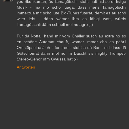
yes Skunkamän, äs Tamagötschli stoht halt nid so uf lislige
Musik - mä mo scho luägä, dass mer's Tamagötschli
immerzuä mit schö lute Big-Tunes futerät, demit es au schö
witer lebt - dänn wämer ihm as läbigi wott, würds
Tamagötschli dänn schnell mol no agro ;-)
Für dä Notfall händ mir vom Chäller susch au extra no so
en schöne Automat chauft, womer immer cha es päärli
Orestöpsel usäloh - for free - stoht a dä Bar - nid dass dä
Götschomat dänn mol no im Bäscht sis mighty Trumpet-
Stereo-Gehör ufm Gwüssä hät ;-)
Antworten