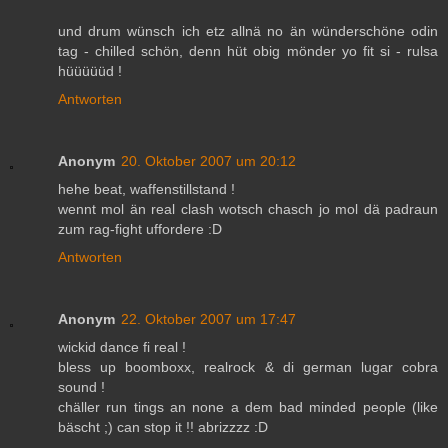
und drum wünsch ich etz allnä no än wünderschöne odin
tag - chilled schön, denn hüt obig mönder yo fit si - rulsa
hüüüüüd !
Antworten
Anonym
20. Oktober 2007 um 20:12
hehe beat, waffenstillstand !
wennt mol än real clash wotsch chasch jo mol dä padraun
zum rag-fight uffordere :D
Antworten
Anonym
22. Oktober 2007 um 17:47
wickid dance fi real !
bless up boomboxx, realrock & di german lugar cobra
sound !
chäller run tings an none a dem bad minded people (like
bäscht ;) can stop it !! abrizzzz :D