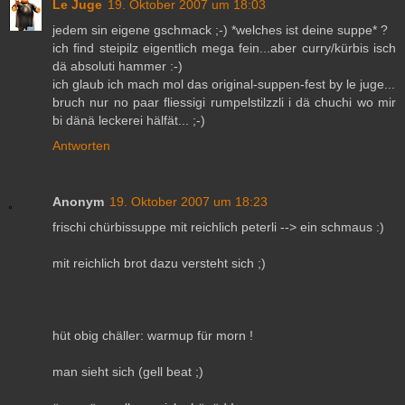
Le Juge
19. Oktober 2007 um 18:03
jedem sin eigene gschmack ;-) *welches ist deine suppe* ?
ich find steipilz eigentlich mega fein...aber curry/kürbis isch
dä absoluti hammer :-)
ich glaub ich mach mol das original-suppen-fest by le juge...
bruch nur no paar fliessigi rumpelstilzzli i dä chuchi wo mir
bi dänä leckerei hälfät... ;-)
Antworten
Anonym
19. Oktober 2007 um 18:23
frischi chürbissuppe mit reichlich peterli --> ein schmaus :)
mit reichlich brot dazu versteht sich ;)
hüt obig chäller: warmup für morn !
man sieht sich (gell beat ;)