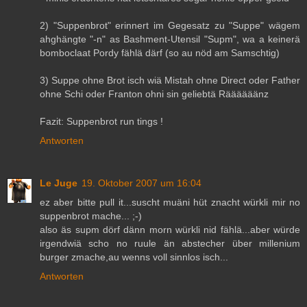
2) "Suppenbrot" erinnert im Gegesatz zu "Suppe" wägem
ahghängte "-n" as Bashment-Utensil "Supm", wa a keinerä
bomboclaat Pordy fählä därf (so au nöd am Samschtig)
3) Suppe ohne Brot isch wiä Mistah ohne Direct oder Father
ohne Schi oder Franton ohni sin geliebtä Räääääänz
Fazit: Suppenbrot run tings !
Antworten
Le Juge
19. Oktober 2007 um 16:04
ez aber bitte pull it...suscht muäni hüt znacht würkli mir no
suppenbrot mache... ;-)
also äs supm dörf dänn morn würkli nid fählä...aber würde
irgendwiä scho no ruule än abstecher über millenium
burger zmache,au wenns voll sinnlos isch...
Antworten