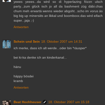
yeees yeees...da wird so di hyperlazing fözzn ulsch
party...zum glück isch jo all da bashment züg däbi.chas
chum meh erwartä wenns wieder abgoht...scho im vorus äs
big big up minersiits an likkal und boomboxx.das wird eifach
super...jaja ;-)
Antworten
Schein und Sein
18. Oktober 2007 um 14:31
ich merke, dass ich alt werde...oder bin *räusper*
bei ki-ka denke ich an kinderkanal...
hänu
häppy bösdei
kramb
Antworten
Beat Hochheuser
18. Oktober 2007 um 15:18