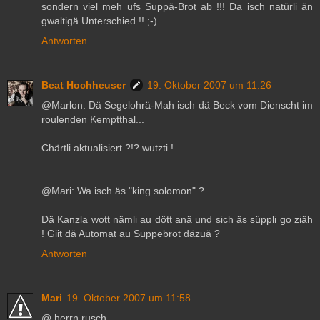
sondern viel meh ufs Suppä-Brot ab !!! Da isch natürli än
gwaltigä Unterschied !! ;-)
Antworten
Beat Hochheuser
19. Oktober 2007 um 11:26
@Marlon: Dä Segelohrä-Mah isch dä Beck vom Dienscht im
roulenden Kemptthal...
Chärtli aktualisiert ?!? wutzti !
@Mari: Wa isch äs "king solomon" ?
Dä Kanzla wott nämli au dött anä und sich äs süppli go ziäh
! Giit dä Automat au Suppebrot däzuä ?
Antworten
Mari
19. Oktober 2007 um 11:58
@ herrn rusch