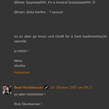
@beat: fyyyaaaahhh, it's a musical fyaaaaaaahhh :D
@mari: dicke bertha... ? wuuuzt
so ez aber go kruzn und chräft für ä harti bashmentnacht
sammle.
jo hööör !
bless
skunka
Antworten
Beat Hochheuser
19. Oktober 2007 um 09:17
yo aber hööööööör !
Ruls Skunkaman !