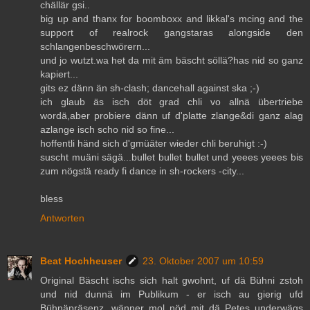
chällär gsi..
big up and thanx for boomboxx and likkal's mcing and the
support of realrock gangstaras alongside den
schlangenbeschwörern...
und jo wutzt.wa het da mit äm bäscht söllä?has nid so ganz
kapiert...
gits ez dänn än sh-clash; dancehall against ska ;-)
ich glaub äs isch döt grad chli vo allnä übertriebe
wordä,aber probiere dänn uf d'platte zlange&di ganz alag
azlange isch scho nid so fine...
hoffentli händ sich d'gmüäter wieder chli beruhigt :-)
suscht muäni sägä...bullet bullet bullet und yeees yeees bis
zum nögstä ready fi dance in sh-rockers -city...
bless
Antworten
Beat Hochheuser
23. Oktober 2007 um 10:59
Original Bäscht ischs sich halt gwohnt, uf dä Bühni zstoh
und nid dunnä im Publikum - er isch au gierig ufd
Bühnäpräsenz, wänner mol nöd mit dä Petes underwägs