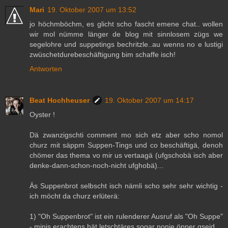
Mari
19. Oktober 2007 um 13:52
jo höchmböchm, es glicht scho fascht emene chat.. wollen
wir mol nümme länger de blog mit sinnlosem zügs we
segelohre und suppetings bechritzle..au wenns no e lustigi
zwüschetdurebeschäftigung bim schaffe isch!
Antworten
Beat Hochheuser
19. Oktober 2007 um 14:17
Oyster !
Dä zwanzigschti comment mo sich etz aber scho nomol
churz mit säppm Suppen-Tings und co beschäftigä, denoh
chömer das thema vo mir us vertaagä (ufgschobä isch aber
denke-dann-schon-noch-nicht ufghobä)...
Äs Suppenbrot selbscht isch nämli scho sehr sehr wichtig -
ich möcht da churz erlüterä:
1) "Oh Suppenbrot" ist ein rulenderer Ausruf als "Oh Suppe"
- minis erachtens hät letschtäres sogar nonie öpper gseid