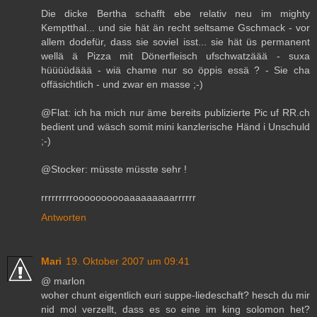
Die dicke Bertha schafft ebe relativ neu im mighty
Kemptthal... und sie hät än recht seltsame Gschmack - vor
allem dodefür, dass sie soviel isst... sie hät üs permanent
wellä ä Pizza mit Dönerfleisch ufschwatzäää - suxa
hüüüüdäää - wiä chame nur so öppis essä ? - Sie cha
offäsichtlich - und zwar en masse ;-)
@Flat: ich ha mich nur äme bereits publizierte Pic uf RR.ch
bedient und wäsch somit mini kanzlerische Händ i Unschuld
;-)
@Stocker: müsste müsste sehr !
rrrrrrrrroooooooooaaaaaaaaarrrrrr
Antworten
Mari
19. Oktober 2007 um 09:41
@ marlon
woher chunt eigentlich euri suppe-liedeschaft? hesch du mir
nid mol verzellt, dass es so eine im king solomon het?