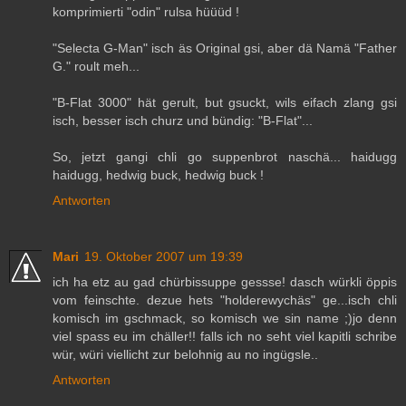
komprimierti "odin" rulsa hüüüd !
"Selecta G-Man" isch äs Original gsi, aber dä Namä "Father
G." roult meh...
"B-Flat 3000" hät gerult, but gsuckt, wils eifach zlang gsi
isch, besser isch churz und bündig: "B-Flat"...
So, jetzt gangi chli go suppenbrot naschä... haidugg
haidugg, hedwig buck, hedwig buck !
Antworten
Mari
19. Oktober 2007 um 19:39
ich ha etz au gad chürbissuppe gessse! dasch würkli öppis
vom feinschte. dezue hets "holderewychäs" ge...isch chli
komisch im gschmack, so komisch we sin name ;)jo denn
viel spass eu im chäller!! falls ich no seht viel kapitli schribe
wür, würi viellicht zur belohnig au no ingügsle..
Antworten