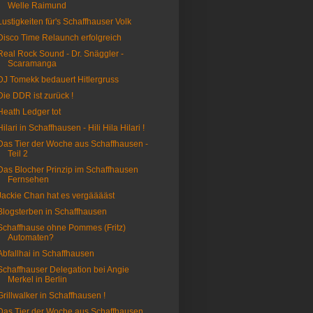
Welle Raimund
Lustigkeiten für's Schaffhauser Volk
Disco Time Relaunch erfolgreich
Real Rock Sound - Dr. Snäggler -
Scaramanga
DJ Tomekk bedauert Hitlergruss
Die DDR ist zurück !
Heath Ledger tot
Hilari in Schaffhausen - Hili Hila Hilari !
Das Tier der Woche aus Schaffhausen -
Teil 2
Das Blocher Prinzip im Schaffhausen
Fernsehen
Jackie Chan hat es vergääääst
Blogsterben in Schaffhausen
Schaffhause ohne Pommes (Fritz)
Automaten?
Abfallhai in Schaffhausen
Schaffhauser Delegation bei Angie
Merkel in Berlin
Grillwalker in Schaffhausen !
Das Tier der Woche aus Schaffhausen