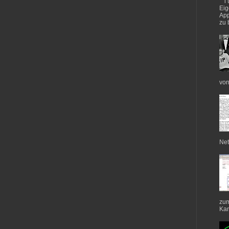
i
Eig
App
zu 
von
Net
zum
Kan