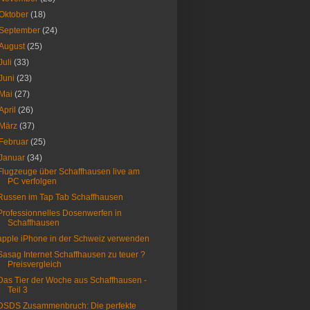
Oktober
(18)
September
(24)
August
(25)
Juli
(33)
Juni
(23)
Mai
(27)
April
(26)
März
(37)
Februar
(25)
Januar
(34)
Flugzeuge über Schaffhausen live am
PC verfolgen
Russen im Tap Tab Schaffhausen
Professionnelles Dosenwerfen in
Schaffhausen
apple iPhone in der Schweiz verwenden
Sasag Internet Schaffhausen zu teuer ?
Preisvergleich
Das Tier der Woche aus Schaffhausen -
Teil 3
DSDS Zusammenbruch: Die perfekte