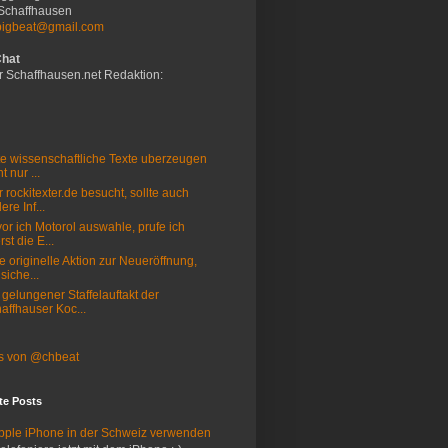
Schaffhausen
bigbeat@gmail.com
Chat
r Schaffhausen.net Redaktion:
e wissenschaftliche Texte uberzeugen
t nur ...
 rockitexter.de besucht, sollte auch
ere Inf...
or ich Motorol auswahle, prufe ich
rst die E...
e originelle Aktion zur Neueröffnung,
 siche...
 gelungener Staffelauftakt der
affhauser Koc...
s von @chbeat
te Posts
pple iPhone in der Schweiz verwenden