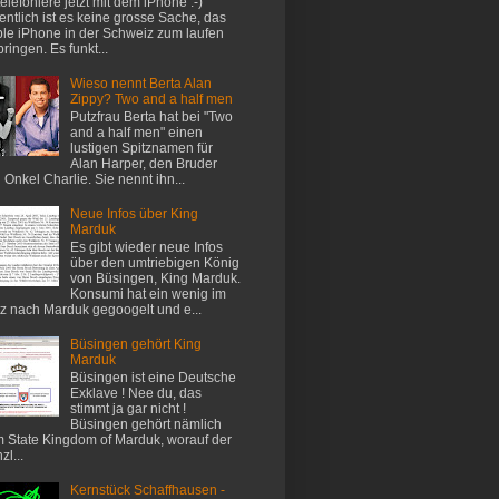
 telefoniere jetzt mit dem iPhone :-)
entlich ist es keine grosse Sache, das
le iPhone in der Schweiz zum laufen
bringen. Es funkt...
Wieso nennt Berta Alan
Zippy? Two and a half men
Putzfrau Berta hat bei "Two
and a half men" einen
lustigen Spitznamen für
Alan Harper, den Bruder
 Onkel Charlie. Sie nennt ihn...
Neue Infos über King
Marduk
Es gibt wieder neue Infos
über den umtriebigen König
von Büsingen, King Marduk.
Konsumi hat ein wenig im
z nach Marduk gegoogelt und e...
Büsingen gehört King
Marduk
Büsingen ist eine Deutsche
Exklave ! Nee du, das
stimmt ja gar nicht !
Büsingen gehört nämlich
 State Kingdom of Marduk, worauf der
zl...
Kernstück Schaffhausen -