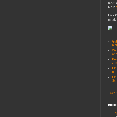
8203 
Mail:
Live 
mit de
Gut
nich
Wer
and
Bev
zue
Ein
die
Ein
Sch
Tweet
Belieb
a