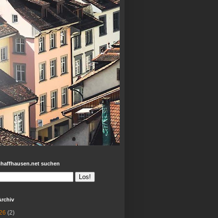
chaffhausen.net suchen
Archiv
26
(2)