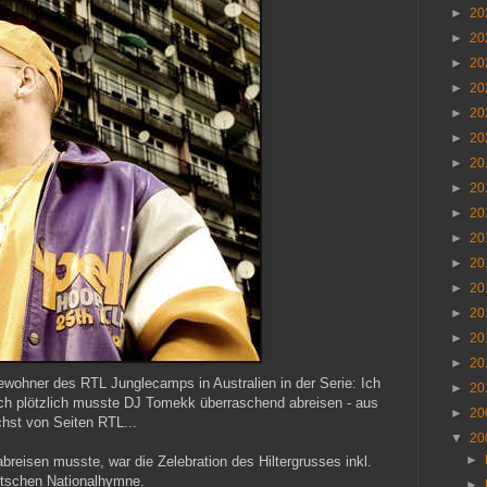
►
20
►
20
►
20
►
20
►
20
►
20
►
20
►
20
►
20
►
20
►
20
►
20
►
20
►
20
►
20
ewohner des RTL Junglecamps in Australien in der Serie: Ich
►
20
 Doch plötzlich musste DJ Tomekk überraschend abreisen - aus
►
20
hst von Seiten RTL...
▼
20
►
eisen musste, war die Zelebration des Hiltergrusses inkl.
utschen Nationalhymne.
►