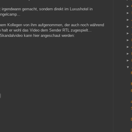
►
irgendwann gemacht, sondern direkt im Luxushotel in
►
ungelcamp...
►
inem Kollegen von ihm aufgenommen, der auch noch während
►
 halt er wohl das Video dem Sender RTL zugespielt...
►
kandalvideo kann hier angeschaut werden:
►
►
►
►
▼