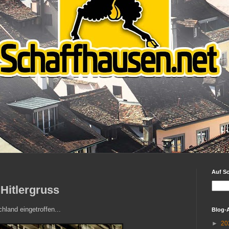
Auf S
Hitlergruss
hland eingetroffen...
Blog-
►
20