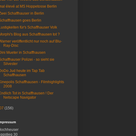
mal élevé at MS Hoppetosse Berlin
Zwei Schaffhauser in Berlin
Schaffhausen goes Berlin
Lustigkeiten für's Schaffhauser Volk
Morphi's Blog aus Schaffhausen tot ?
Warner veröffentlicht nur noch auf Blu-
Ray-Disc
Dini Mueter in Schaffhausen
Schaffhauser Polizei - so sieht sie
Silvester
DoDo Jud heute im Tap Tab
Schaffhausen
Kinepolis Schaffhausen - Filmhighlights
2008
Endlich Tot in Schaffhausen ! Der
Netscape Navigator
07
(156)
Impressum
Hochheuser
ggstieg 30