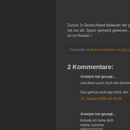
Zurück in Deutschland bedauert der
sei nur als Spass gemeint gewesen...
ist im Kasten !
Eingestellt von
Beat Hochheuser
am
24.1.
2 Kommentare:
Anonym hat gesagt…
und dann auch noch die dumme
Das geht ja wohl gar nicht, der 
24. Januar 2008 um 19:36
Anonym hat gesagt…
tomekk ich liebe dich
meine nummer
08003333333