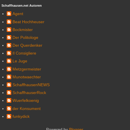
Schaffhausen.net Autoren
Agent
Beat Hochheuser
Bockmister
Der Politologe
Der Querdenker
Il Consigliere
Le Juge
Metzgermeister
Munotwaechter
SchaffhausenNEWS
SchaffhauserRock
Wuerfelkoenig
der Konsument
funkydick
Powered by
Blogger
.