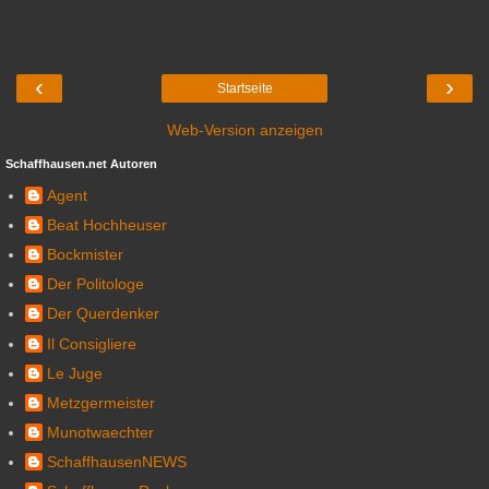
‹
›
Startseite
Web-Version anzeigen
Schaffhausen.net Autoren
Agent
Beat Hochheuser
Bockmister
Der Politologe
Der Querdenker
Il Consigliere
Le Juge
Metzgermeister
Munotwaechter
SchaffhausenNEWS