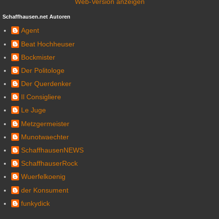
Web-Version anzeigen
Schaffhausen.net Autoren
Agent
Beat Hochheuser
Bockmister
Der Politologe
Der Querdenker
Il Consigliere
Le Juge
Metzgermeister
Munotwaechter
SchaffhausenNEWS
SchaffhauserRock
Wuerfelkoenig
der Konsument
funkydick