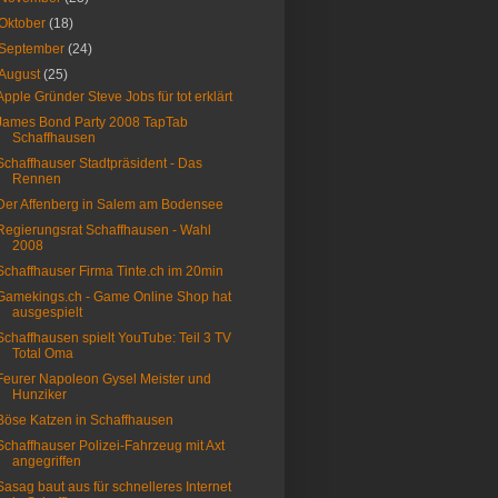
Oktober
(18)
September
(24)
August
(25)
Apple Gründer Steve Jobs für tot erklärt
James Bond Party 2008 TapTab
Schaffhausen
Schaffhauser Stadtpräsident - Das
Rennen
Der Affenberg in Salem am Bodensee
Regierungsrat Schaffhausen - Wahl
2008
Schaffhauser Firma Tinte.ch im 20min
Gamekings.ch - Game Online Shop hat
ausgespielt
Schaffhausen spielt YouTube: Teil 3 TV
Total Oma
Feurer Napoleon Gysel Meister und
Hunziker
Böse Katzen in Schaffhausen
Schaffhauser Polizei-Fahrzeug mit Axt
angegriffen
Sasag baut aus für schnelleres Internet