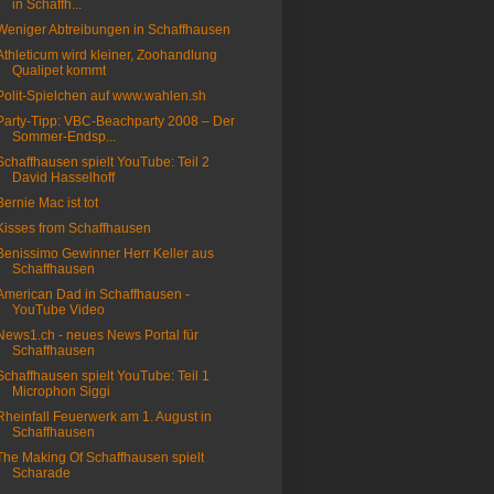
in Schaffh...
Weniger Abtreibungen in Schaffhausen
Athleticum wird kleiner, Zoohandlung
Qualipet kommt
Polit-Spielchen auf www.wahlen.sh
Party-Tipp: VBC-Beachparty 2008 – Der
Sommer-Endsp...
Schaffhausen spielt YouTube: Teil 2
David Hasselhoff
Bernie Mac ist tot
Kisses from Schaffhausen
Benissimo Gewinner Herr Keller aus
Schaffhausen
American Dad in Schaffhausen -
YouTube Video
News1.ch - neues News Portal für
Schaffhausen
Schaffhausen spielt YouTube: Teil 1
Microphon Siggi
Rheinfall Feuerwerk am 1. August in
Schaffhausen
The Making Of Schaffhausen spielt
Scharade