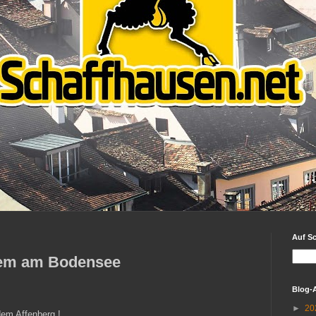
Auf S
alem am Bodensee
Blog-
►
20
em Affenberg !