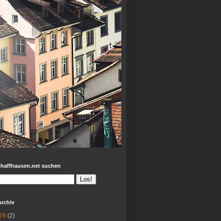
chaffhausen.net suchen
Archiv
26
(2)