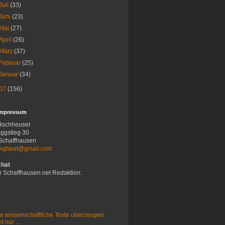
Juli
(33)
Juni
(23)
Mai
(27)
April
(26)
März
(37)
Februar
(25)
Januar
(34)
07
(156)
Impressum
Hochheuser
ggstieg 30
Schaffhausen
bigbeat@gmail.com
Chat
r Schaffhausen.net Redaktion:
e wissenschaftliche Texte uberzeugen
t nur ...