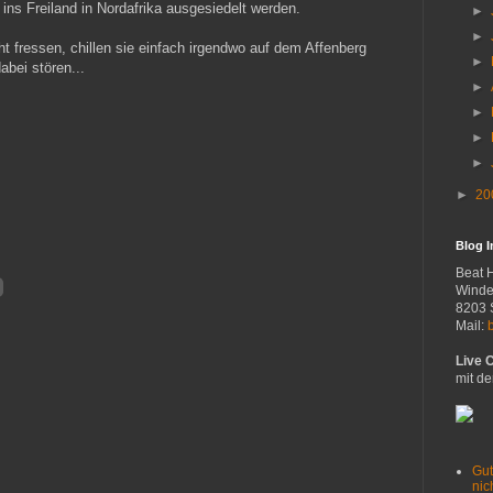
ins Freiland in Nordafrika ausgesiedelt werden.
►
►
t fressen, chillen sie einfach irgendwo auf dem Affenberg
►
abei stören...
►
►
►
►
►
20
Blog 
Beat 
Winde
8203 
Mail:
Live 
mit de
Gut
nich