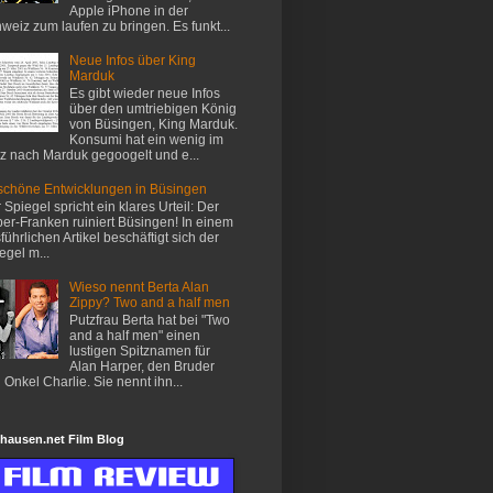
Apple iPhone in der
weiz zum laufen zu bringen. Es funkt...
Neue Infos über King
Marduk
Es gibt wieder neue Infos
über den umtriebigen König
von Büsingen, King Marduk.
Konsumi hat ein wenig im
z nach Marduk gegoogelt und e...
chöne Entwicklungen in Büsingen
 Spiegel spricht ein klares Urteil: Der
er-Franken ruiniert Büsingen! In einem
führlichen Artikel beschäftigt sich der
egel m...
Wieso nennt Berta Alan
Zippy? Two and a half men
Putzfrau Berta hat bei "Two
and a half men" einen
lustigen Spitznamen für
Alan Harper, den Bruder
 Onkel Charlie. Sie nennt ihn...
hausen.net Film Blog