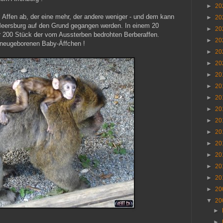
►
20
ffen ab, der eine mehr, der andere weniger - und dem kann
►
20
Meersburg auf den Grund gegangen werden. In einem 20
►
20
 200 Stück der vom Aussterben bedrohten Berberaffen.
►
20
2 neugeborenen Baby-Äffchen !
►
20
►
20
►
20
►
20
►
20
►
20
►
20
►
20
►
20
►
20
►
20
►
20
►
20
▼
20
►
►