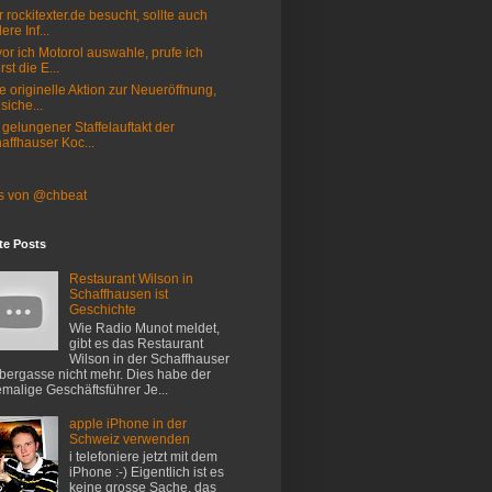
 rockitexter.de besucht, sollte auch
ere Inf...
or ich Motorol auswahle, prufe ich
rst die E...
e originelle Aktion zur Neueröffnung,
 siche...
 gelungener Staffelauftakt der
affhauser Koc...
s von @chbeat
te Posts
Restaurant Wilson in
Schaffhausen ist
Geschichte
Wie Radio Munot meldet,
gibt es das Restaurant
Wilson in der Schaffhauser
ergasse nicht mehr. Dies habe der
malige Geschäftsführer Je...
apple iPhone in der
Schweiz verwenden
i telefoniere jetzt mit dem
iPhone :-) Eigentlich ist es
keine grosse Sache, das