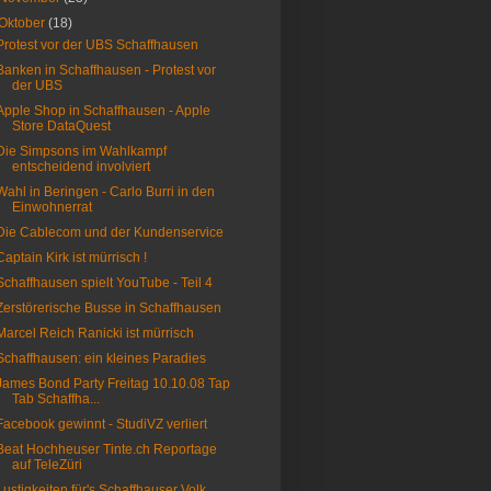
Oktober
(18)
Protest vor der UBS Schaffhausen
Banken in Schaffhausen - Protest vor
der UBS
Apple Shop in Schaffhausen - Apple
Store DataQuest
Die Simpsons im Wahlkampf
entscheidend involviert
Wahl in Beringen - Carlo Burri in den
Einwohnerrat
Die Cablecom und der Kundenservice
Captain Kirk ist mürrisch !
Schaffhausen spielt YouTube - Teil 4
Zerstörerische Busse in Schaffhausen
Marcel Reich Ranicki ist mürrisch
Schaffhausen: ein kleines Paradies
James Bond Party Freitag 10.10.08 Tap
Tab Schaffha...
Facebook gewinnt - StudiVZ verliert
Beat Hochheuser Tinte.ch Reportage
auf TeleZüri
Lustigkeiten für's Schaffhauser Volk