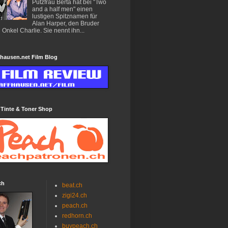
Putzfrau Berta hat bei "Two
and a half men" einen
lustigen Spitznamen für
Alan Harper, den Bruder
 Onkel Charlie. Sie nennt ihn...
hausen.net Film Blog
 Tinte & Toner Shop
ch
beat.ch
zigi24.ch
peach.ch
redhorn.ch
buypeach.ch