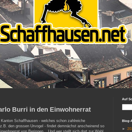
Auf S
arlo Burri in den Einwohnerrat
m Kanton Schaffhausen - welches schon zahlreiche
Blog-
e z.B. den grossen Urvogel - findet demnächst anscheinend so
►
20
Einwohnerrat von Beringen... Und wer stellt sich dort zur Wahl