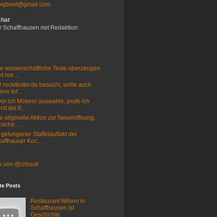
bigbeat@gmail.com
Chat
r Schaffhausen.net Redaktion:
e wissenschaftliche Texte uberzeugen
t nur ...
 rockitexter.de besucht, sollte auch
ere Inf...
or ich Motorol auswahle, prufe ich
rst die E...
e originelle Aktion zur Neueröffnung,
 siche...
 gelungener Staffelauftakt der
affhauser Koc...
s von @chbeat
te Posts
Restaurant Wilson in
Schaffhausen ist
Geschichte