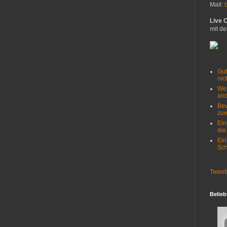
Mail:
Live 
mit de
Gut
nich
Wer
and
Bev
zue
Ein
die
Ein
Sch
Tweet
Belieb