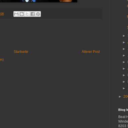
.08
►
►
►
Startseite
Älterer Post
►
om)
►
►
►
►
►
►
20
Blog 
Beat 
Winde
8203 