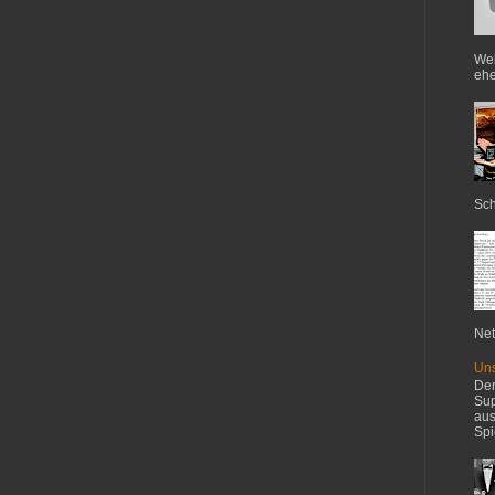
Web
ehe
Sch
Net
Uns
Der
Sup
aus
Spi