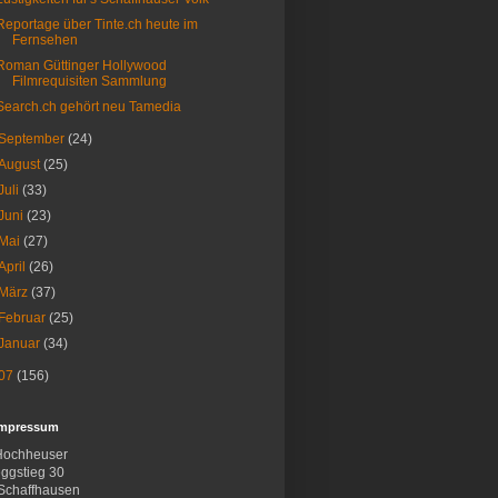
Reportage über Tinte.ch heute im
Fernsehen
Roman Güttinger Hollywood
Filmrequisiten Sammlung
Search.ch gehört neu Tamedia
September
(24)
August
(25)
Juli
(33)
Juni
(23)
Mai
(27)
April
(26)
März
(37)
Februar
(25)
Januar
(34)
07
(156)
Impressum
Hochheuser
ggstieg 30
Schaffhausen