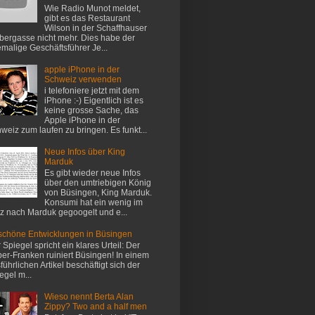
Wie Radio Munot meldet,
gibt es das Restaurant
Wilson in der Schaffhauser
ergasse nicht mehr. Dies habe der
malige Geschäftsführer Je...
apple iPhone in der
Schweiz verwenden
i telefoniere jetzt mit dem
iPhone :-) Eigentlich ist es
keine grosse Sache, das
Apple iPhone in der
weiz zum laufen zu bringen. Es funkt...
Neue Infos über King
Marduk
Es gibt wieder neue Infos
über den umtriebigen König
von Büsingen, King Marduk.
Konsumi hat ein wenig im
z nach Marduk gegoogelt und e...
chöne Entwicklungen in Büsingen
 Spiegel spricht ein klares Urteil: Der
er-Franken ruiniert Büsingen! In einem
führlichen Artikel beschäftigt sich der
egel m...
Wieso nennt Berta Alan
Zippy? Two and a half men