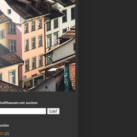
chaffhausen.net suchen
Archiv
26
(2)