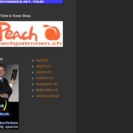
 Tinte & Toner Shop
ch
beat.ch
zigi24.ch
peach.ch
redhorn.ch
buypeach.ch
tinteonline.ch
compucollege