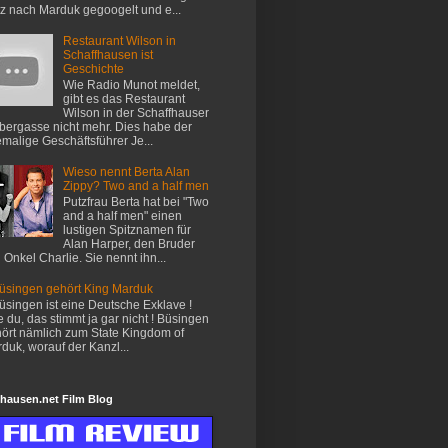
z nach Marduk gegoogelt und e...
Restaurant Wilson in
Schaffhausen ist
Geschichte
Wie Radio Munot meldet,
gibt es das Restaurant
Wilson in der Schaffhauser
ergasse nicht mehr. Dies habe der
malige Geschäftsführer Je...
Wieso nennt Berta Alan
Zippy? Two and a half men
Putzfrau Berta hat bei "Two
and a half men" einen
lustigen Spitznamen für
Alan Harper, den Bruder
 Onkel Charlie. Sie nennt ihn...
üsingen gehört King Marduk
üsingen ist eine Deutsche Exklave !
 du, das stimmt ja gar nicht ! Büsingen
ört nämlich zum State Kingdom of
duk, worauf der Kanzl...
hausen.net Film Blog