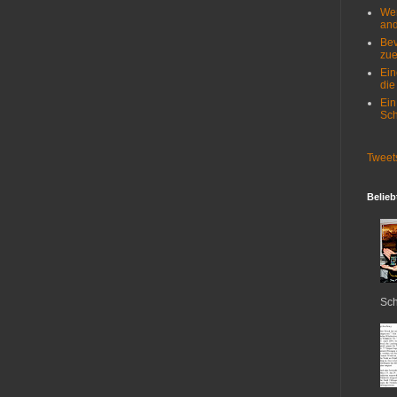
Wer
and
Bev
zue
Ein
die
Ein
Sch
Tweet
Belieb
Sch