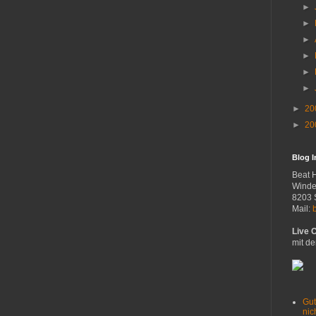
►
►
►
►
►
►
►
20
►
20
Blog 
Beat 
Winde
8203 
Mail:
Live 
mit de
Gut
nich