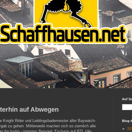
Auf S
iterhin auf Abwegen
he Knight Rider und Lieblingsbademeister aller Baywatch-
Blog-
rgab zu gehen. Mittlerweile machen sich so ziemlich alle
►
20
 ihn lustig - jüngstes Beispiel: Exclusiv auf RTL (die