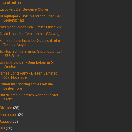
sind online
Lustigkeit: Der Beyoncé Clown
Basejumper - Dokumentation über Ueli
Gegenschatz
Was macht eigentlich... Peter Lustig ?!?
David Hasselhoff weiterhin auf Abwegen
Hausdurchsuchung bei Staatssekretär
Thomas Vogel
Beatles nicht im iTunes-Store, dafür auf
USB Stick
Edmund Stoiber - Sein Leben in 5
Minuten
James Bond Party - Diesen Samstag
007. November
Trainer im Smoking schiessen die
besten Tore
Bild.de titelt: "Plötzlich war der Lehrer
nackt"
Oktober
(28)
September
(20)
August
(33)
Juli
(30)