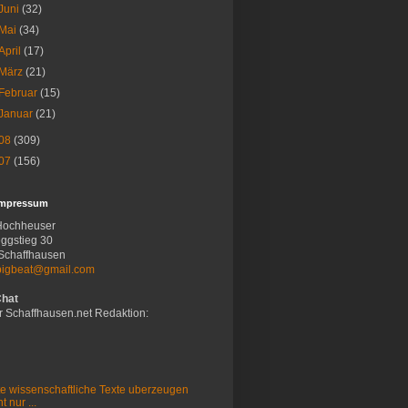
Juni
(32)
Mai
(34)
April
(17)
März
(21)
Februar
(15)
Januar
(21)
08
(309)
07
(156)
Impressum
Hochheuser
ggstieg 30
Schaffhausen
bigbeat@gmail.com
Chat
r Schaffhausen.net Redaktion:
e wissenschaftliche Texte uberzeugen
t nur ...