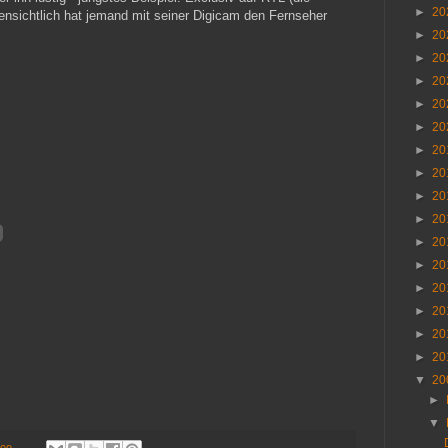
►
20
ffensichtlich hat jemand mit seiner Digicam den Fernseher
►
20
►
20
►
20
►
20
►
20
►
20
►
20
►
20
►
20
►
20
►
20
►
20
►
20
►
20
►
20
▼
20
►
▼