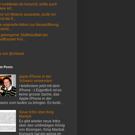
 rockitexter.de besucht, sollte auch
ere Inf...
or ich Motorol auswahle, prufe ich
rst die E...
e originelle Aktion zur Neueröffnung,
 siche...
 gelungener Staffelauftakt der
affhauser Koc...
s von @chbeat
te Posts
apple iPhone in der
Schweiz verwenden
i telefoniere jetzt mit dem
iPhone :-) Eigentlich ist es
keine grosse Sache, das
Apple iPhone in der
weiz zum laufen zu bringen. Es funkt...
Neue Infos über King
Marduk
Es gibt wieder neue Infos
über den umtriebigen König
von Büsingen, King Marduk.
Konsumi hat ein wenig im