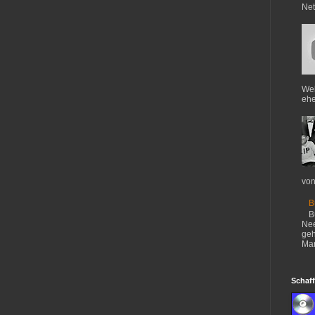
Net
Web
ehe
von
B
B
Nee
geh
Mar
Schaff