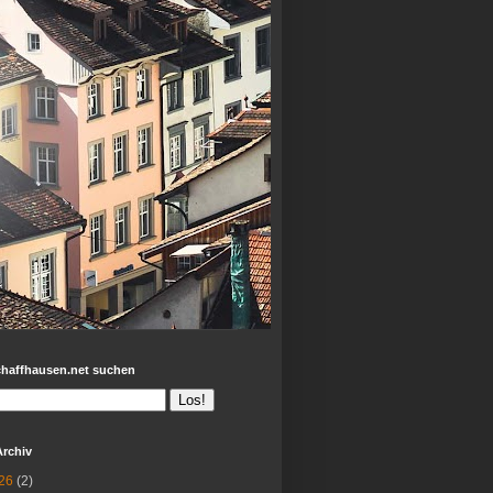
chaffhausen.net suchen
Archiv
26
(2)