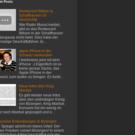
te Posts
Restaurant Wilson in
Schaffhausen ist
Geschichte
Wie Radio Munot meldet,
gibt es das Restaurant
Wilson in der Schaffhauser
ergasse nicht mehr. Dies habe der
malige Geschäftsführer Je...
apple iPhone in der
Schweiz verwenden
i telefoniere jetzt mit dem
iPhone :-) Eigentlich ist es
keine grosse Sache, das
Apple iPhone in der
weiz zum laufen zu bringen. Es funkt...
Neue Infos über King
Marduk
Es gibt wieder neue Infos
über den umtriebigen König
von Büsingen, King Marduk.
Konsumi hat ein wenig im
z nach Marduk gegoogelt und e...
chöne Entwicklungen in Büsingen
 Spiegel spricht ein klares Urteil: Der
er-Franken ruiniert Büsingen! In einem
führlichen Artikel beschäftigt sich der