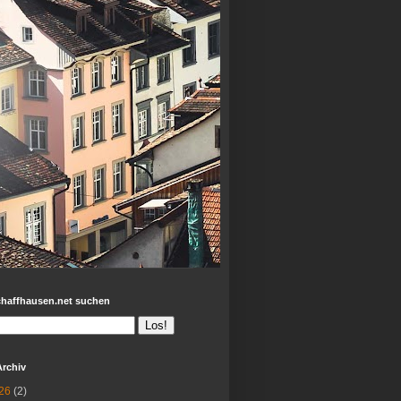
chaffhausen.net suchen
Archiv
26
(2)