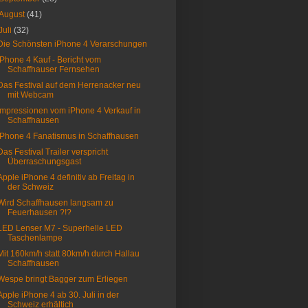
August
(41)
Juli
(32)
Die Schönsten iPhone 4 Verarschungen
iPhone 4 Kauf - Bericht vom
Schaffhauser Fernsehen
Das Festival auf dem Herrenacker neu
mit Webcam
Impressionen vom iPhone 4 Verkauf in
Schaffhausen
iPhone 4 Fanatismus in Schaffhausen
Das Festival Trailer verspricht
Überraschungsgast
Apple iPhone 4 definitiv ab Freitag in
der Schweiz
Wird Schaffhausen langsam zu
Feuerhausen ?!?
LED Lenser M7 - Superhelle LED
Taschenlampe
Mit 160km/h statt 80km/h durch Hallau
Schaffhausen
Wespe bringt Bagger zum Erliegen
Apple iPhone 4 ab 30. Juli in der
Schweiz erhältich