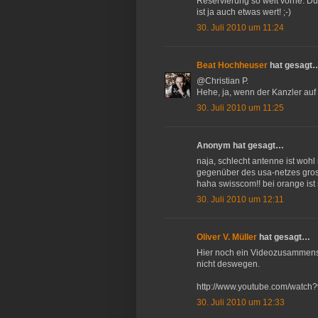
Reservierung so weit vorne. Du
ist ja auch etwas wert! ;-)
30. Juli 2010 um 11:24
Beat Hochheuser
hat gesagt
@Christian P.
Hehe, ja, wenn der Kanzler auf e
30. Juli 2010 um 11:25
Anonym hat gesagt…
naja, schlecht antenne ist wohl 
gegenüber des usa-netzes grossa
haha swisscom!! bei orange ist 
30. Juli 2010 um 12:11
Oliver V. Müller
hat gesagt…
Hier noch ein Videozusammensch
nicht deswegen.
http://www.youtube.com/watc
30. Juli 2010 um 12:33