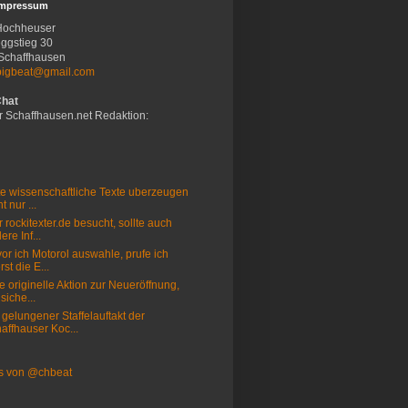
Impressum
Hochheuser
ggstieg 30
Schaffhausen
bigbeat@gmail.com
Chat
r Schaffhausen.net Redaktion:
e wissenschaftliche Texte uberzeugen
t nur ...
 rockitexter.de besucht, sollte auch
ere Inf...
or ich Motorol auswahle, prufe ich
rst die E...
e originelle Aktion zur Neueröffnung,
 siche...
 gelungener Staffelauftakt der
affhauser Koc...
s von @chbeat