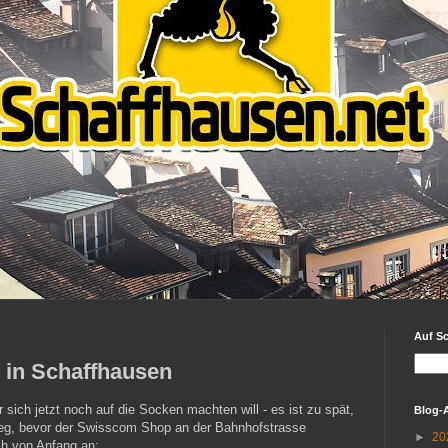
Auf S
 in Schaffhausen
r sich jetzt noch auf die Socken machten will - es ist zu spät,
Blog-
weg, bevor der Swisscom Shop an der Bahnhofstrasse
►
20
ch von Anfang an: