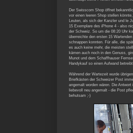
Der Swisscom Shop öffnet bekanntlic
vor einen leeren Shop stellen könnte,
Leuten, als sich der Kanzler und l
15 Exemplare des iPhone 4 - also nich
der Schweiz. So um die 08:20 Uhr ka
überreichte den ersten 15 Wartenden 
schnappen konnten. Für alle, die sp
es auch keine mehr, die meisten stell
kämen auch noch in den Genuss, ginge
Munot und dem Schaffhauser Fernseh
Handykauf so einen Aufwand betreibt
Während der Wartezeit wurde übrigens
Briefkästen der Schweizer Post immer
angemalt worden wären. Die Antwort i
liebevoll neu angemalt - die Post pfl
behutsam ;-)