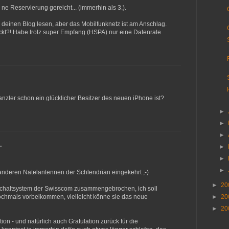
r ne Reservierung gereicht... (immerhin als 3.).
l deinen Blog lesen, aber das Mobilfunknetz ist am Anschlag.
ckt?! Habe trotz super Empfang (HSPA) nur eine Datenrate
nzler schon ein glücklicher Besitzer des neuen iPhone ist?
►
►
►
…
►
►
►
en anderen Natelantennen der Schlendrian eingekehrt ;-)
►
20
fschaltsystem der Swisscom zusammengebrochen, ich soll
►
20
chmals vorbeikommen, vielleicht könne sie das neue
►
20
ion - und natürlich auch Gratulation zurück für die