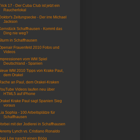
Trick 17 - Der Cuba Club ist jetzt ein
Raucherlokal
Doktor's Zeitungsecke - Der irre Michael
Jackson
Kernstück Schaffhausen - Kommt das
Ding nie weg?
Sturm in Schaffhausen
Openair Frauenfeld 2010 Fotos und
Videos
Impressionen vom WM Spiel
Deutschland - Spanien
Neue WM 2010 Tipps von Krake Paul,
dem Orakel
Rache an Paul, dem Orakel-Kraken
YouTube Videos laufen neu über
HTML5 auf iPhone
Orakel Krake Paul sagt Spanien Sieg
voraus
Lia Sophia - 100 Arbeitsplätze für
Schaffhausen
Vorbei mit der Jodlerei in Schaffhausen
Jeremy Lynch vs. Cristiano Ronaldo
Jogi Löw nascht einen Böög