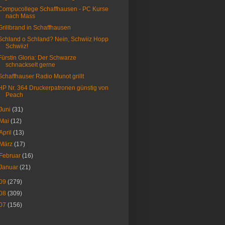
Compucollege Schaffhausen - PC Kurse
nach Mass
Grillbrand in Schaffhausen
Schland o Schland? Nein, Schwiiz Hopp
Schwiiz!
Fürstin Gloria: Der Schwarze
schnackselt gerne
Schaffhauser Radio Munot grillt
HP Nr. 364 Druckerpatronen günstig von
Peach
Juni
(31)
Mai
(12)
April
(13)
März
(17)
Februar
(16)
Januar
(21)
09
(279)
08
(309)
07
(156)