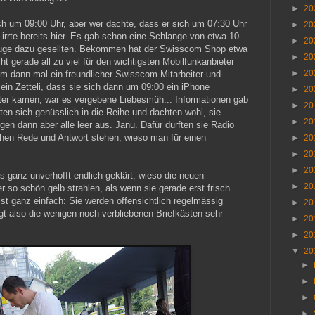
►
20
h um 09:00 Uhr, aber wer dachte, dass er sich um 07:30 Uhr
►
20
 irrte bereits hier. Es gab schon eine Schlange von etwa 10
►
20
e Juge dazu gesellten. Bekommen hat der Swisscom Shop etwa
►
20
t gerade all zu viel für den wichtigsten Mobilfunkanbieter
►
20
m dann mal ein freundlicher Swisscom Mitarbeiter und
ein Zetteli, dass sie sich dann um 09:00 ein iPhone
►
20
äter kamen, war es vergebene Liebesmüh... Informationen gab
►
20
ten sich genüsslich in die Reihe und dachten wohl, sie
►
20
n dann aber alle leer aus. Janu. Dafür durften sie Radio
en Rede und Antwort stehen, wieso man für einen
►
20
.
►
20
►
20
 ganz unverhofft endlich geklärt, wieso die neuen
►
20
 so schön gelb strahlen, als wenn sie gerade erst frisch
st ganz einfach: Sie werden offensichtlich regelmässig
►
20
egt also die wenigen noch verbliebenen Briefkästen sehr
►
20
►
20
▼
20
►
►
►
►