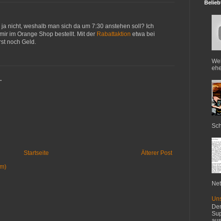
Belieb
he ja nicht, weshalb man sich da um 7:30 anstehen soll? Ich
mir im Orange Shop bestellt. Mit der
Rabattaktion
etwa bei
rst noch Geld.
Web
ehe
…
Sch
Startseite
Älterer Post
om)
Net
Uns
Der
Sup
aus