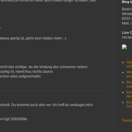
 konntest ja immerhin dafür auch etwas länger schlafen, das
Blog 
Beat 
Winde
8203 
Mail:
…
Live 
mit de
twas gierig ist, gibt's kein Halten mehr ;-)
Gut
nich
nicht das richtige. da die leistung des schweizer netzes
rtig ist, merkt frau nichts davon.
Wer
and
schon alles aufgeschaltet.
Bev
zue
Ein
die
Ein
nitt. Du kommst auch drin vor. Ich hoff du verklagst mich
Sch
h?v=UgC30h00Bfw
Tweet