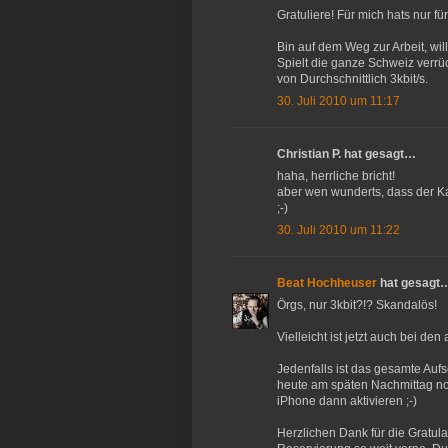
Gratuliere! Für mich hats nur fü
Bin auf dem Weg zur Arbeit, wil
Spielt die ganze Schweiz verrü
von Durchschnittlich 3kbit/s.
30. Juli 2010 um 11:17
Christian P. hat gesagt…
haha, herrliche bricht!
aber wen wunderts, dass der Ka
;-)
30. Juli 2010 um 11:22
Beat Hochheuser
hat gesagt
Örgs, nur 3kbit?!? Skandalös!
Vielleicht ist jetzt auch bei d
Jedenfalls ist das gesamte Au
heute am späten Nachmittag no
iPhone dann aktivieren ;-)
Herzlichen Dank für die Gratulat