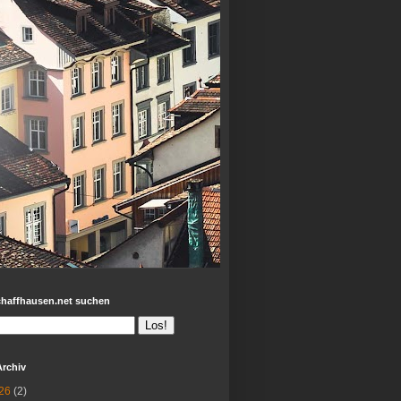
chaffhausen.net suchen
Archiv
26
(2)