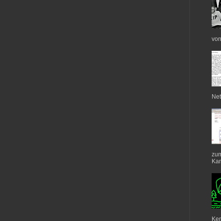
von
Net
zum
Kan
Ker