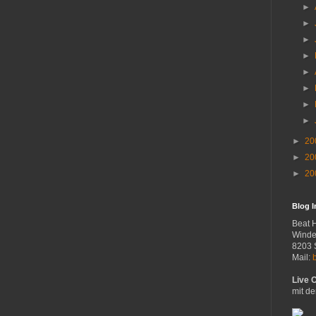
►
►
►
►
►
►
►
►
►
20
►
20
►
20
Blog 
Beat 
Winde
8203 
Mail:
Live 
mit de