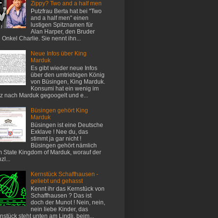
Zippy? Two and a half men
Putzfrau Berta hat bei "Two
and a half men" einen
lustigen Spitznamen für
Alan Harper, den Bruder
 Onkel Charlie. Sie nennt ihn...
Neue Infos über King
Marduk
Es gibt wieder neue Infos
über den umtriebigen König
von Büsingen, King Marduk.
Konsumi hat ein wenig im
z nach Marduk gegoogelt und e...
Büsingen gehört King
Marduk
Büsingen ist eine Deutsche
Exklave ! Nee du, das
stimmt ja gar nicht !
Büsingen gehört nämlich
 State Kingdom of Marduk, worauf der
zl...
Kernstück Schaffhausen -
geliebt und gehasst
Kennt ihr das Kernstück von
Schaffhausen ? Das ist
doch der Munot ! Nein, nein,
nein liebe Kinder, das
nstück steht unten am Lindli, beim...