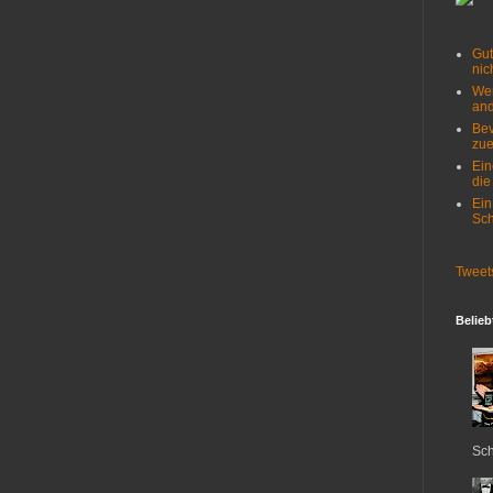
Gut
nich
Wer
and
Bev
zue
Ein
die
Ein
Sch
Tweet
Belieb
Sch