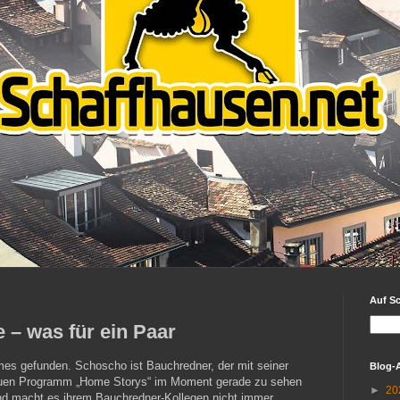
Auf S
 – was für ein Paar
mes gefunden. Schoscho ist Bauchredner, der mit seiner
Blog-
euen Programm „Home Storys“ im Moment gerade zu sehen
►
20
 und macht es ihrem Bauchredner-Kollegen nicht immer