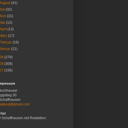
August
(41)
Juli
(32)
Juni
(31)
Mai
(12)
April
(13)
März
(17)
Februar
(16)
Januar
(21)
09
(279)
08
(309)
07
(156)
Impressum
Hochheuser
ggstieg 30
Schaffhausen
bigbeat@gmail.com
Chat
r Schaffhausen.net Redaktion: