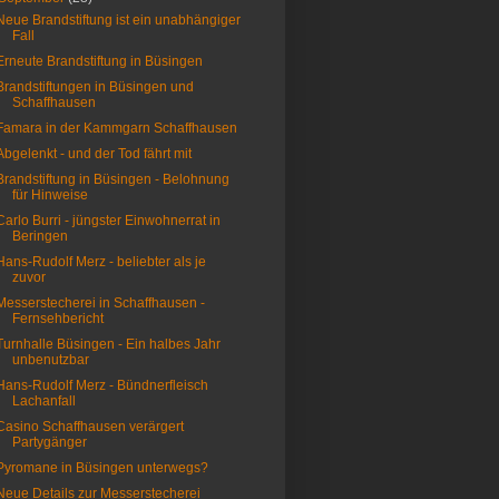
Neue Brandstiftung ist ein unabhängiger
Fall
Erneute Brandstiftung in Büsingen
Brandstiftungen in Büsingen und
Schaffhausen
Famara in der Kammgarn Schaffhausen
Abgelenkt - und der Tod fährt mit
Brandstiftung in Büsingen - Belohnung
für Hinweise
Carlo Burri - jüngster Einwohnerrat in
Beringen
Hans-Rudolf Merz - beliebter als je
zuvor
Messerstecherei in Schaffhausen -
Fernsehbericht
Turnhalle Büsingen - Ein halbes Jahr
unbenutzbar
Hans-Rudolf Merz - Bündnerfleisch
Lachanfall
Casino Schaffhausen verärgert
Partygänger
Pyromane in Büsingen unterwegs?
Neue Details zur Messerstecherei