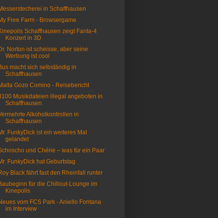
Messerstecherei in Schaffhausen
My Free Farm - Browsergame
Kinepolis Schaffhausen zeigt Fanta-4
Konzert in 3D
Dr. Norton ist scheisse, aber seine
Werbung ist cool
Bus macht sich selbständig in
Schaffhausen
Malta Gozo Comino - Reisebericht
3100 Musikdateien illegal angeboten in
Schaffhausen
Vermehrte Alkoholkontrollen in
Schaffhausen
Mr. FunkyDick ist ein weiteres Mal
gelandet
Schoscho und Chérie – was für ein Paar
Mr. FunkyDick hat Geburtstag
Roy Black fährt fast den Rheinfall runter
Baubeginn für die Chillout-Lounge im
Kinepolis
Neues vom FCS Park - Aniello Fontana
im Interview