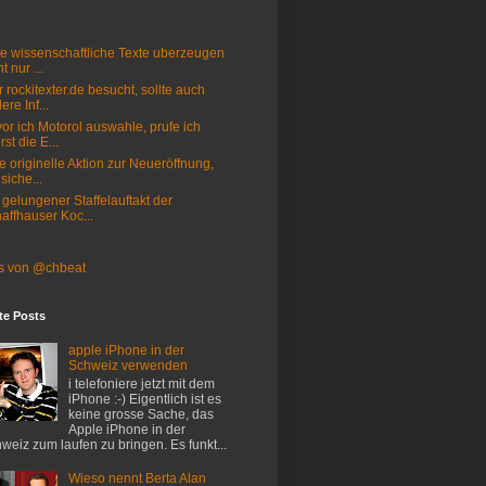
e wissenschaftliche Texte uberzeugen
t nur ...
 rockitexter.de besucht, sollte auch
ere Inf...
or ich Motorol auswahle, prufe ich
rst die E...
e originelle Aktion zur Neueröffnung,
 siche...
 gelungener Staffelauftakt der
affhauser Koc...
s von @chbeat
te Posts
apple iPhone in der
Schweiz verwenden
i telefoniere jetzt mit dem
iPhone :-) Eigentlich ist es
keine grosse Sache, das
Apple iPhone in der
weiz zum laufen zu bringen. Es funkt...
Wieso nennt Berta Alan