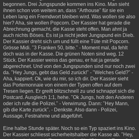
begonnen. Drei Jungspunde kommen ins Kino. Man sieht
ihnen schon von weitem an, dass "Arthouse" für sie ein
Leben lang ein Fremdwort bleiben wird. Was wollen sie also
hier? Aha, sie wollen Popcorn. Der Kassier hat gerade die
Abrechnung gemacht, die Kasse steht offen. Man ahnt ja
auch nichts Böses. Es ist ja nicht jeder Jungspund ein Dieb.
Der Kassier dreht sich um und füllt eine Tüte mit Popcorn.
Grösse Midi. "3 Franken 50, bitte." - Moment mal, da fehlt
doch was in der Kasse. Die grünen Noten sind weg. 12
Stück. Der Kassier weiss das genau, er hat ja gerade
abgerechnet. Und von den Jungspunden sind nur noch zwei
da. "Hey Jungs, gebt das Geld zurück!" - "Welches Geld?" -
Aha, kappiert. Ok, wie du mir, so ich dir. Der Kassier sieht
das Portemonnaie von einem der Typen offen auf dem
Tresen liegen. Er greift blitzschnell zu und schnappt sich die
Postcard. Ausgleich 1:1, hehe. "Ok Jungs, holt den Anderen
oder ich rufe die Polizei." - Verwirrung. Dann: "Hey Mann,
gib die Karte zurück". - Denkste. Also dann - Polizei,
Aussage, Festnahme und abgeführt.
Eine halbe Stunde später. Noch so ein Typ spaziert ins Kino.
Der Kassier schliesst sicherheitshalber die Kasse ab. "Hey,