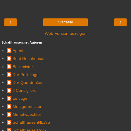
‹
›
Startseite
Web-Version anzeigen
Schaffhausen.net Autoren
Agent
Beat Hochheuser
Bockmister
Der Politologe
Der Querdenker
Il Consigliere
Le Juge
Metzgermeister
Munotwaechter
SchaffhausenNEWS
SchaffhauserRock