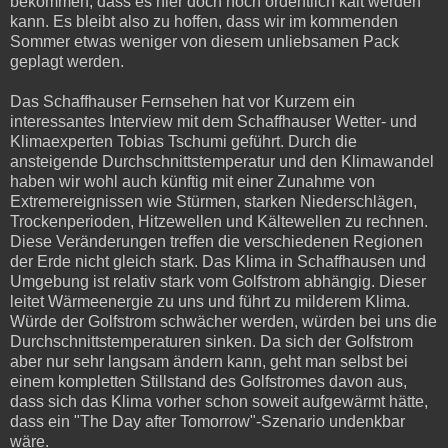
bekommen, dass es hier doch noch ordentlich kalt werden
kann. Es bleibt also zu hoffen, dass wir im kommenden
Sommer etwas weniger von diesem unliebsamen Pack
geplagt werden.
Das Schaffhauser Fernsehen hat vor Kurzem ein
interessantes Interview mit dem Schaffhauser Wetter- und
Klimaexperten Tobias Tschumi geführt. Durch die
ansteigende Durchschnittstemperatur und den Klimawandel
haben wir wohl auch künftig mit einer Zunahme von
Extremereignissen wie Stürmen, starken Niederschlägen,
Trockenperioden, Hitzewellen und Kältewellen zu rechnen.
Diese Veränderungen treffen die verschiedenen Regionen
der Erde nicht gleich stark. Das Klima in Schaffhausen und
Umgebung ist relativ stark vom Golfstrom abhängig. Dieser
leitet Wärmeenergie zu uns und führt zu milderem Klima.
Würde der Golfstrom schwächer werden, würden bei uns die
Durchschnittstemperaturen sinken. Da sich der Golfstrom
aber nur sehr langsam ändern kann, geht man selbst bei
einem kompletten Stillstand des Golfstromes davon aus,
dass sich das Klima vorher schon soweit aufgewärmt hätte,
dass ein "The Day after Tomorrow"-Szenario undenkbar
wäre.