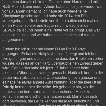
hatte man damals eh keine Chance ohne Namen und mit
R&B Musik. Beim neuen Album habe ich es jetzt wieder wie
vor 13 Jahren gemacht. Ich habe auch wieder eine
Vinylplatte geschnitten und habe sie 2014 den DJs
vorbeigebracht. Recht viele von ihnen hatten nicht mal mehr
einen Plattenspieler und fragten sich, wieso jetzt der
SEVEN da ist und ihnen eine Platte vor beibringt. Das war
alles sehr lustig und wir haben es auch alles auf Video
aufgenommen.
Zudem bin ich früher mit einem DJ an R&B Partys
gegangen. Er hat ein Halfplayback aufgelegt und ich habe
live gesungen und das alles ohne dass das Publikum vorher
wusste, dass es an der Party überhaupt einen Liveact geben
wird. Genau das habe ich jetzt 13 Jahre später beim
aktuellen Album auch wieder gemacht. Natürlich kennen die
Leute mich jetzt, da ist die Überraschung noch grösser und
es hat eine etwas andere Ausstrahlung, aber die Idee ist im
Prinzip immer noch die selbe. Ich gehe dort hin, wo die
Leute schon bereit sind, die entsprechende Musik zu
konsumieren und schon am Tanzen sind. Man muss sich
dort beweisen, die Leute kennen diese Musikrichtung und
sind wählerisch, von dem her ist es nicht so einfach. Aber