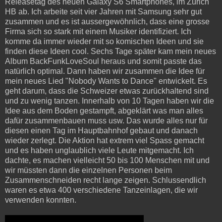
Releasetag des neuen Galaxy S6 Smartphones, im Zürich
HB ab. Ich arbeite seit vier Jahren mit Samsung sehr gut
zusammen und es ist aussergewöhnlich, dass eine grosse
Firma sich so stark mit einem Musiker identifiziert. Ich
komme da immer wieder mit so komischen Ideen und sie
finden diese Ideen cool. Sechs Tage später kam mein neues
Album BackFunkLoveSoul heraus und somit passte das
natürlich optimal. Dann haben wir zusammen die Idee für
mein neues Lied "Nobody Wants to Dance" entwickelt. Es
geht darum, dass die Schweizer etwas zurückhaltend sind
und zu wenig tanzen. Innerhalb von 10 Tagen haben wir die
Idee aus dem Boden gestampft, abgeklärt was man alles
dafür zusammenbauen muss usw. Das wurde alles nur für
diesen einen Tag im Hauptbahnhof gebaut und danach
wieder zerlegt. Die Aktion hat extrem viel Spass gemacht
und es haben unglaublich viele Leute mitgemacht. Ich
dachte, es machen vielleicht 50 bis 100 Menschen mit und
wir müssten dann die einzelnen Personen beim
Zusammenschneiden recht lange zeigen. Schlussendlich
waren es etwa 400 verschiedene Tanzeinlagen, die wir
verwenden konnten.