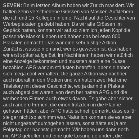
SEVEN:
Beim letzten Album haben wir Zürich maskiert. Wir
hatten zehn verschiedene Grössen von Masken-Aufklebern,
die ich und 15 Kollegen in einer Nacht auf die Gesichter von
Werbeplakaten geklebt haben. Da wir alle Grössen im
Gepäck hatten, konnten wir auf so ziemlich jeden Kopf die
passende Maske kleben und haben das bei etwa 800
Plakaten gemacht. Das war eine sehr lustige Aktion.
Zunächst wusste niemand, wer es gewesen ist, das haben
wir erst später aufgelöst. Im Nachhinein haben wir natürlich
eine Anzeige bekommen und mussten auch eine Busse
bezahlen. APG war am stärksten betroffen, aber sie haben
sich mega cool verhalten. Die ganze Aktion war nachher
auch überall in den Medien und wir hatten zwei Mal eine
Titelstory mit dieser Geschichte, wo ja dann die Plakate
auch abgebildet waren, von dem her hatten APG und die
werbenden Firmen auch etwas davon. Es gäbe aber sicher
auch andere Firmen, die einen trotzdem in die Pfanne
gehauen hätten, aber APG hatte schnell gemerkt, dass es für
sie gar nicht so schlimm war. Natürlich konnten sie es aber
nicht ungestraft durchgehen lassen, sonst hätte es ja am
Folgetag der nächste gemacht. Wir haben uns dann noch
mit APG getroffen und eine gute Lösung gefunden, die