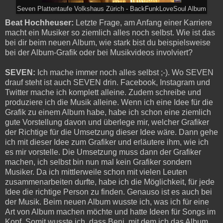
Seven Plattentaufe Volkshaus Zürich - BackFunkLoveSoul Album
Beat Hochheuser:
Letzte Frage, am Anfang einer Karriere
macht ein Musiker so ziemlich alles noch selbst. Wie ist das
bei dir beim neuen Album, wie stark bist du beispielsweise
bei der Album-Grafik oder bei Musikvideos involviert?
SEVEN:
Ich mache immer noch alles selbst ;-). Wo SEVEN
drauf steht ist auch SEVEN drin. Facebook, Instagram und
Twitter mache ich komplett alleine. Zudem schreibe und
produziere ich die Musik alleine. Wenn ich eine Idee für die
Grafik zu einem Album habe, habe ich schon eine ziemlich
gute Vorstellung davon und überlege mir, welcher Grafiker
der Richtige für die Umsetzung dieser Idee wäre. Dann gehe
ich mit dieser Idee zum Grafiker und erläutere ihm, wie ich
es mir vorstelle. Die Umsetzung muss dann der Grafiker
machen, ich selbst bin nun mal kein Grafiker sondern
Musiker. Da ich mittlerweile schon mit vielen Leuten
zusammenarbeiten durfte, habe ich die Möglichkeit, für jede
Idee die richtige Person zu finden. Genauso ist es auch bei
der Musik. Beim neuen Album wusste ich, was ich für eine
Art von Album machen möchte und hatte Ideen für Songs im
Kopf. Somit wusste ich, dass Beni, mit dem ich das Album