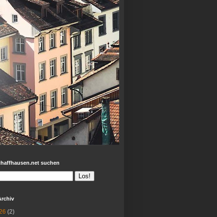
chaffhausen.net suchen
Archiv
26
(2)