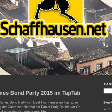
Auf S
ames Bond Party 2015 im TapTab
e James Bond Party von Beat Hochheuser im TapTab in
Blog-
 der Gäste war diesmal ein Daniel Craig Double vor Ort,
►
20
al unter die Partygäste mischte.