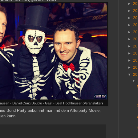
►
20
►
20
►
20
►
20
►
20
►
20
►
20
►
20
►
20
►
20
▼
20
▼
sen - Daniel Craig Double - Gast - Beat Hochheuser (Veranstalter)
mes Bond Party bekommt man mit dem Afterparty Movie,
uen kann: