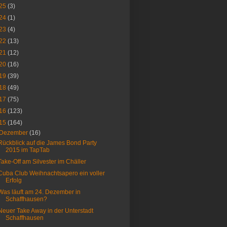
25
(3)
24
(1)
23
(4)
22
(13)
21
(12)
20
(16)
19
(39)
18
(49)
17
(75)
16
(123)
15
(164)
Dezember
(16)
Rückblick auf die James Bond Party
2015 im TapTab
Take-Off am Silvester im Chäller
Cuba Club Weihnachtsapero ein voller
Erfolg
Was läuft am 24. Dezember in
Schaffhausen?
Neuer Take Away in der Unterstadt
Schaffhausen