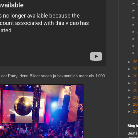
►
►
►
►
►
►
►
►
►
20
►
20
der Party, denn Bilder sagen ja bekanntlich mehr als 1'000
►
20
►
20
►
20
►
20
►
20
►
20
Blog 
Beat 