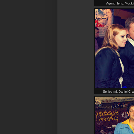
Agent Heniz Möckli
Selfies mit Daniel C