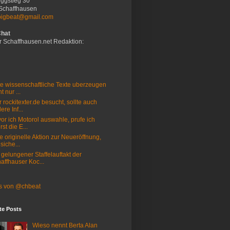
ggstieg 30
Schaffhausen
bigbeat@gmail.com
Chat
r Schaffhausen.net Redaktion:
e wissenschaftliche Texte uberzeugen
t nur ...
 rockitexter.de besucht, sollte auch
ere Inf...
or ich Motorol auswahle, prufe ich
rst die E...
e originelle Aktion zur Neueröffnung,
 siche...
 gelungener Staffelauftakt der
affhauser Koc...
s von @chbeat
te Posts
Wieso nennt Berta Alan