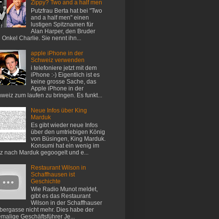
Zippy? Two and a half men
Putzfrau Berta hat bei "Two
and a half men" einen
lustigen Spitznamen für
Alan Harper, den Bruder
 Onkel Charlie. Sie nennt ihn...
apple iPhone in der
Schweiz verwenden
i telefoniere jetzt mit dem
iPhone :-) Eigentlich ist es
keine grosse Sache, das
Apple iPhone in der
weiz zum laufen zu bringen. Es funkt...
Neue Infos über King
Marduk
Es gibt wieder neue Infos
über den umtriebigen König
von Büsingen, King Marduk.
Konsumi hat ein wenig im
z nach Marduk gegoogelt und e...
Restaurant Wilson in
Schaffhausen ist
Geschichte
Wie Radio Munot meldet,
gibt es das Restaurant
Wilson in der Schaffhauser
ergasse nicht mehr. Dies habe der
malige Geschäftsführer Je...