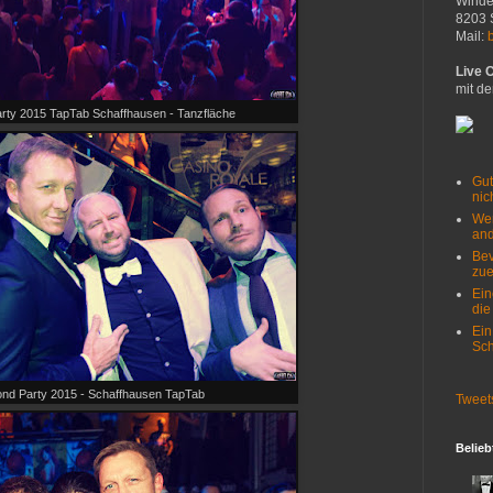
Winde
8203 
Mail:
Live 
mit de
ty 2015 TapTab Schaffhausen - Tanzfläche
Gut
nich
Wer
and
Bev
zue
Ein
die
Ein
Sch
nd Party 2015 - Schaffhausen TapTab
Tweet
Belieb