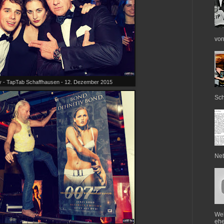
von
 - TapTab Schaffhausen - 12. Dezember 2015
Sch
Net
Web
ehe