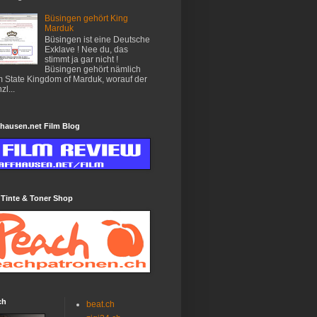
Büsingen gehört King
Marduk
Büsingen ist eine Deutsche
Exklave ! Nee du, das
stimmt ja gar nicht !
Büsingen gehört nämlich
 State Kingdom of Marduk, worauf der
zl...
hausen.net Film Blog
 Tinte & Toner Shop
ch
beat.ch