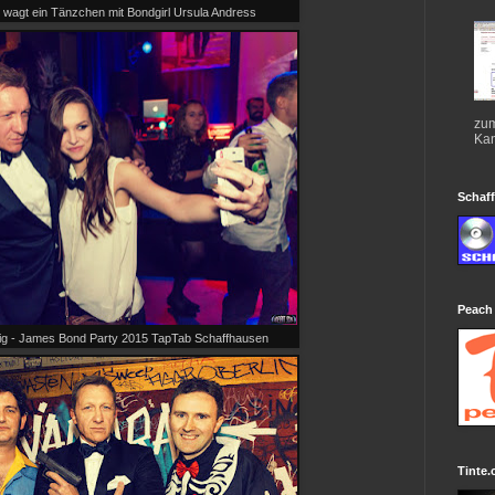
 wagt ein Tänzchen mit Bondgirl Ursula Andress
zum
Kan
Schaff
Peach
raig - James Bond Party 2015 TapTab Schaffhausen
Tinte.