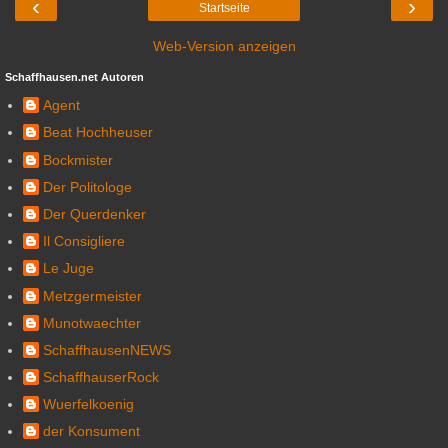
‹
›
Startseite
Web-Version anzeigen
Schaffhausen.net Autoren
Agent
Beat Hochheuser
Bockmister
Der Politologe
Der Querdenker
Il Consigliere
Le Juge
Metzgermeister
Munotwaechter
SchaffhausenNEWS
SchaffhauserRock
Wuerfelkoenig
der Konsument