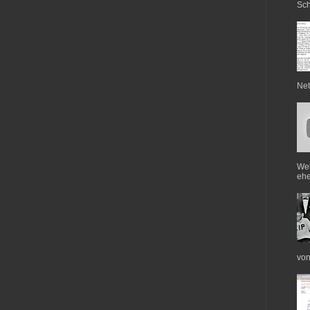
Sch
Net
Web
ehe
von