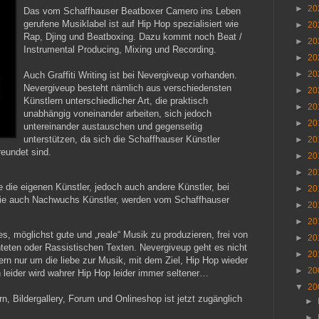
►
20
Das vom Schaffhauser Beatboxer Camero ins Leben
gerufene Musiklabel ist auf Hip Hop spezialisiert wie
►
20
Rap, Djing und Beatboxing. Dazu kommt noch Beat /
►
20
Instrumental Producing, Mixing und Recording.
►
20
►
20
Auch Graffiti Writing ist bei Nevergiveup vorhanden.
Nevergiveup besteht nämlich aus verschiedensten
►
20
Künstlern unterschiedlicher Art, die praktisch
►
20
unabhängig voneinander arbeiten, sich jedoch
►
20
untereinander austauschen und gegenseitig
unterstützen, da sich die Schaffhauser Künstler
►
20
reundet sind.
►
20
►
20
ie die eigenen Künstler, jedoch auch andere Künstler, bei
►
20
 wie auch Nachwuchs Künstler, werden vom Schaffhauser
►
20
►
20
s, möglichst gute und „reale“ Musik zu produzieren, frei von
►
20
hteten oder Rassistischen Texten. Nevergiveup geht es nicht
►
20
n nur um die liebe zur Musik, mit dem Ziel, Hip Hop wieder
►
20
 leider wird wahrer
Hip Hop leider immer seltener…
▼
20
 Bildergallery, Forum und Onlineshop ist jetzt zugänglich
►
►