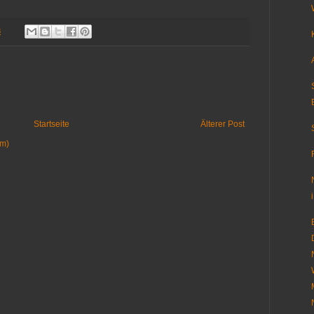
8
Startseite
Älterer Post
om)