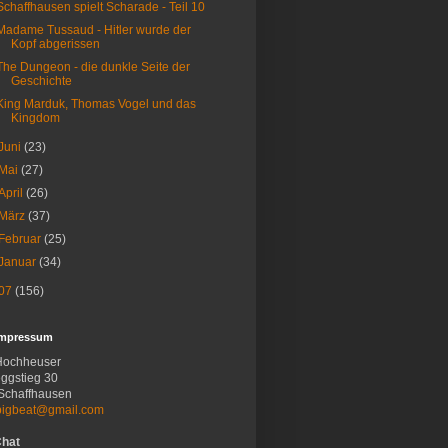
Schaffhausen spielt Scharade - Teil 10
Madame Tussaud - Hitler wurde der
Kopf abgerissen
The Dungeon - die dunkle Seite der
Geschichte
King Marduk, Thomas Vogel und das
Kingdom
Juni
(23)
Mai
(27)
April
(26)
März
(37)
Februar
(25)
Januar
(34)
07
(156)
Impressum
Hochheuser
ggstieg 30
Schaffhausen
bigbeat@gmail.com
Chat