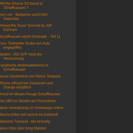
Will the iPhone 3G blend in
Schaffhausen ?
Ken Lee - Bulgarien sucht den
Superstar
Ahmed the Dead Terrorist by Jeff
Dunham
Schaffhausen spielt Scharade - Teil 11
Esso Tankstelle Grube von Auto
angegriffen
Sputim - 300 SVP must die -
Verarschung
Fanatische Motorradfahrerin in
Schaffhausen
Neuer Zaubertrick von Marco Tempest
iPhone offiziell bei Swisscom und
Orange erhältlich
Brand im Moulin Rouge Schaffhausen
Die UBS im Strudel der Finanzkrise
Neue nevergiveup.ch Homepage online
Wachs-Hitler soll zurück ins Kabinett
Madame Tussaud - die ist lustig
Neue Infos über King Marduk