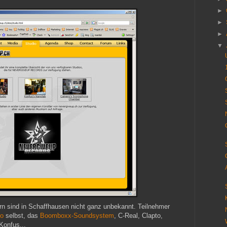
►
►
►
▼
rn sind in Schaffhausen nicht ganz unbekannt. Teilnehmer
ro
selbst, das
Boomboxx-Soundsystem
, C-Real, Clapto,
Konfus...