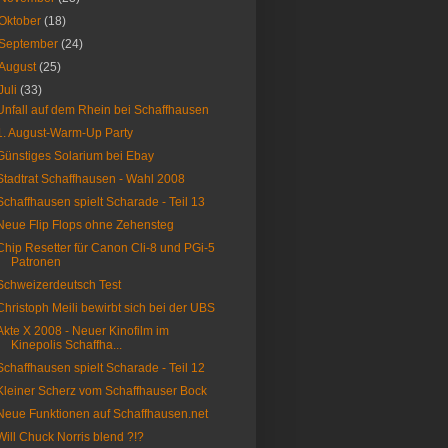
Oktober
(18)
September
(24)
August
(25)
Juli
(33)
Unfall auf dem Rhein bei Schaffhausen
1. August-Warm-Up Party
Günstiges Solarium bei Ebay
Stadtrat Schaffhausen - Wahl 2008
Schaffhausen spielt Scharade - Teil 13
Neue Flip Flops ohne Zehensteg
Chip Resetter für Canon Cli-8 und PGi-5
Patronen
Schweizerdeutsch Test
Christoph Meili bewirbt sich bei der UBS
Akte X 2008 - Neuer Kinofilm im
Kinepolis Schaffha...
Schaffhausen spielt Scharade - Teil 12
Kleiner Scherz vom Schaffhauser Bock
Neue Funktionen auf Schaffhausen.net
Will Chuck Norris blend ?!?