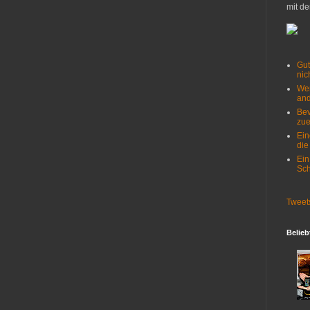
mit de
Gut
nich
Wer
and
Bev
zue
Ein
die
Ein
Sch
Tweet
Belieb