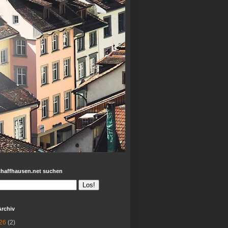
chaffhausen.net suchen
Archiv
26
(2)