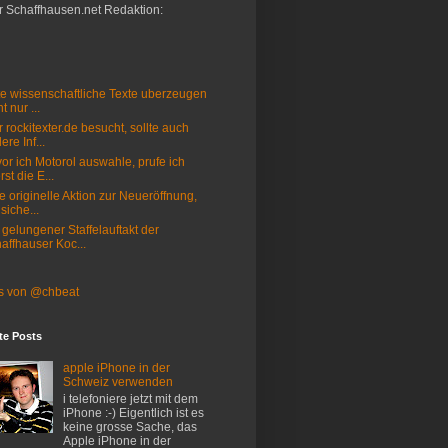
r Schaffhausen.net Redaktion:
e wissenschaftliche Texte uberzeugen
t nur ...
 rockitexter.de besucht, sollte auch
ere Inf...
or ich Motorol auswahle, prufe ich
rst die E...
e originelle Aktion zur Neueröffnung,
 siche...
 gelungener Staffelauftakt der
affhauser Koc...
s von @chbeat
te Posts
apple iPhone in der
Schweiz verwenden
i telefoniere jetzt mit dem
iPhone :-) Eigentlich ist es
keine grosse Sache, das
Apple iPhone in der