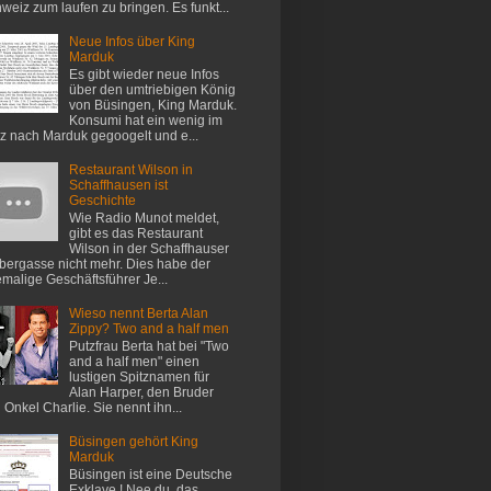
weiz zum laufen zu bringen. Es funkt...
Neue Infos über King
Marduk
Es gibt wieder neue Infos
über den umtriebigen König
von Büsingen, King Marduk.
Konsumi hat ein wenig im
z nach Marduk gegoogelt und e...
Restaurant Wilson in
Schaffhausen ist
Geschichte
Wie Radio Munot meldet,
gibt es das Restaurant
Wilson in der Schaffhauser
ergasse nicht mehr. Dies habe der
malige Geschäftsführer Je...
Wieso nennt Berta Alan
Zippy? Two and a half men
Putzfrau Berta hat bei "Two
and a half men" einen
lustigen Spitznamen für
Alan Harper, den Bruder
 Onkel Charlie. Sie nennt ihn...
Büsingen gehört King
Marduk
Büsingen ist eine Deutsche
Exklave ! Nee du, das