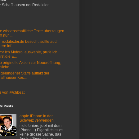
Chat
r Schaffhausen.net Redaktion:
e wissenschaftliche Texte uberzeugen
t nur ...
 rockitexter.de besucht, sollte auch
ere Inf...
or ich Motorol auswahle, prufe ich
rst die E...
e originelle Aktion zur Neueröffnung,
 siche...
 gelungener Staffelauftakt der
affhauser Koc...
s von @chbeat
te Posts
apple iPhone in der
Schweiz verwenden
i telefoniere jetzt mit dem
iPhone :-) Eigentlich ist es
keine grosse Sache, das
Apple iPhone in der