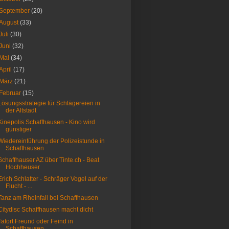
September
(20)
August
(33)
Juli
(30)
Juni
(32)
Mai
(34)
April
(17)
März
(21)
Februar
(15)
Lösungsstrategie für Schlägereien in
der Altstadt
Kinepolis Schaffhausen - Kino wird
günstiger
Wiedereinführung der Polizeistunde in
Schaffhausen
Schaffhauser AZ über Tinte.ch - Beat
Hochheuser
Erich Schlatter - Schräger Vogel auf der
Flucht - ...
Tanz am Rheinfall bei Schaffhausen
Citydisc Schaffhausen macht dicht
Tatort Freund oder Feind in
Schaffhausen