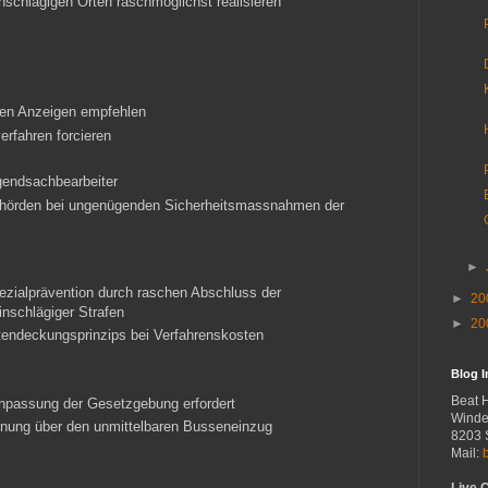
schlägigen Orten raschmöglichst realisieren
ten Anzeigen empfehlen
erfahren forcieren
gendsachbearbeiter
behörden bei ungenügenden Sicherheitsmassnahmen der
►
ezialprävention durch raschen Abschluss der
►
20
inschlägiger Strafen
►
20
endeckungsprinzips bei Verfahrenskosten
Blog 
Beat 
Anpassung der Gesetzgebung erfordert
Winde
rdnung über den unmittelbaren Busseneinzug
8203 
Mail: