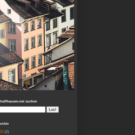
chaffhausen.net suchen
Archiv
26
(2)