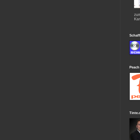
zum
Kan
Schaff
Peach
Tinte.