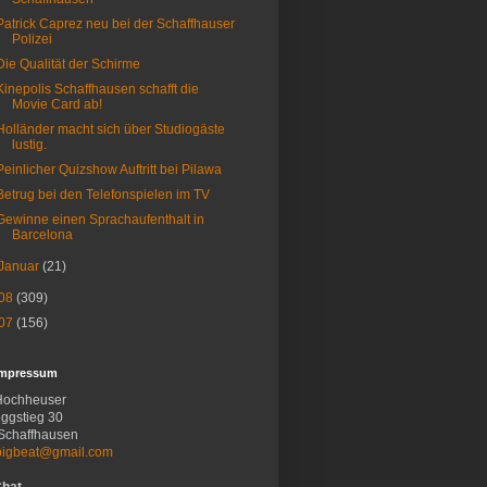
Patrick Caprez neu bei der Schaffhauser
Polizei
Die Qualität der Schirme
Kinepolis Schaffhausen schafft die
Movie Card ab!
Holländer macht sich über Studiogäste
lustig.
Peinlicher Quizshow Auftritt bei Pilawa
Betrug bei den Telefonspielen im TV
Gewinne einen Sprachaufenthalt in
Barcelona
Januar
(21)
08
(309)
07
(156)
Impressum
Hochheuser
ggstieg 30
Schaffhausen
bigbeat@gmail.com