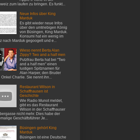
weiz zum laufen zu bringen. Es funkt...
Neue Infos über King
Marduk
Es gibt wieder neue Infos
über den umtriebigen König
von Büsingen, King Marduk.
Konsumi hat ein wenig im
z nach Marduk gegoogelt und e...
Wieso nennt Berta Alan
Zippy? Two and a half men
Putzfrau Berta hat bei "Two
and a half men" einen
lustigen Spitznamen für
Alan Harper, den Bruder
 Onkel Charlie. Sie nennt ihn...
Restaurant Wilson in
Schaffhausen ist
Geschichte
Wie Radio Munot meldet,
gibt es das Restaurant
Wilson in der Schaffhauser
ergasse nicht mehr. Dies habe der
malige Geschäftsführer Je...
Büsingen gehört King
Marduk
Büsingen ist eine Deutsche