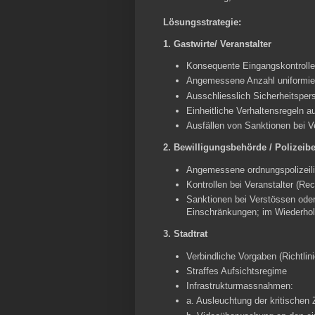
Lösungsstrategie:
1. Gastwirte/ Veranstalter
Konsequente Eingangskontroll
Angemessene Anzahl uniformier
Ausschliesslich Sicherheitsper
Einheitliche Verhaltensregeln a
Ausfällen von Sanktionen bei V
2.
Bewilligungsbehörde / Polizei
Angemessene ordnungspolizeilic
Kontrollen bei Veranstalter (Re
Sanktionen bei Verstössen oder
Einschränkungen; im Wiederholu
3. Stadtrat
Verbindliche Vorgaben (Richtlin
Straffes Aufsichtsregime
Infrastrukturmassnahmen:
a. Ausleuchtung der kritischen