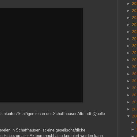
►
20
►
20
►
20
►
20
►
20
►
20
►
20
►
20
►
20
►
20
►
20
►
20
►
20
►
20
►
20
►
20
chkeiten/Schlägereien in der Schaffhauser Altstadt (Quelle
▼
20
►
►
eien in Schaffhausen ist eine gesellschaftliche
n Einbezug aller Akteure nachhaltig korrigiert werden kann.
►