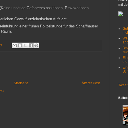
Live 
mit de
(Keine unnötige Gefahrenexpositionen, Provokationen
rlichen Gewalt/ erzieherischen Aufsicht
reinführung einer frühen Polizeistunde für das Schaffhauser
Gut
m Raum.
nich
Wer
and
09
Bev
zue
Ein
die
Ein
Sch
Startseite
Älterer Post
Tweet
om)
Belieb