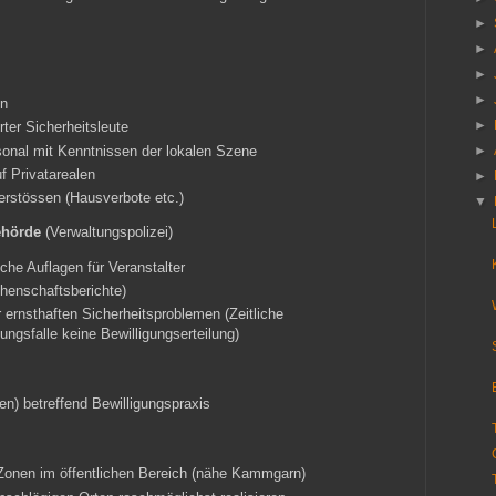
►
►
►
►
en
►
ter Sicherheitsleute
sonal mit Kenntnissen der lokalen Szene
►
uf Privatarealen
►
erstössen (Hausverbote etc.)
▼
behörde
(Verwaltungspolizei)
he Auflagen für Veranstalter
chenschaftsberichte)
 ernsthaften Sicherheitsproblemen (Zeitliche
ngsfalle keine Bewilligungserteilung)
ien) betreffend Bewilligungspraxis
 Zonen im öffentlichen Bereich (nähe Kammgarn)