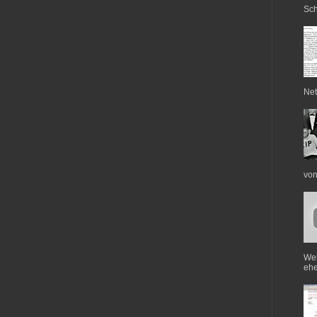
Sch
Net
von
Web
ehe