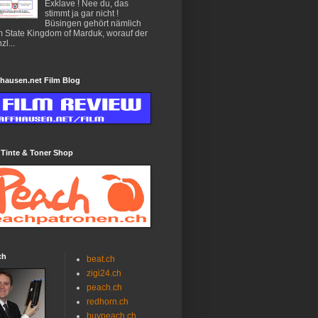
Exklave ! Nee du, das
stimmt ja gar nicht !
Büsingen gehört nämlich
 State Kingdom of Marduk, worauf der
zl...
hausen.net Film Blog
 Tinte & Toner Shop
ch
beat.ch
zigi24.ch
peach.ch
redhorn.ch
buypeach.ch