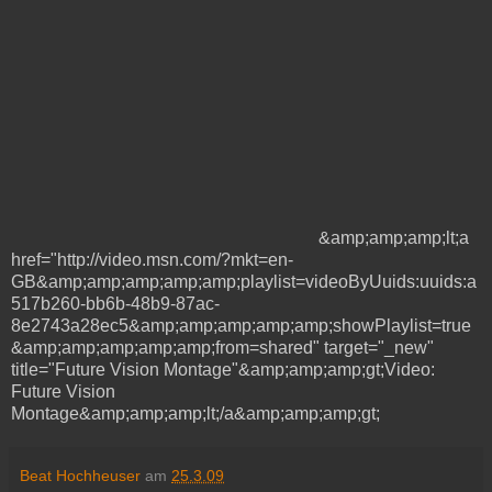
&amp;amp;amp;lt;a
href="http://video.msn.com/?mkt=en-
GB&amp;amp;amp;amp;amp;playlist=videoByUuids:uuids:a
517b260-bb6b-48b9-87ac-
8e2743a28ec5&amp;amp;amp;amp;amp;showPlaylist=true
&amp;amp;amp;amp;amp;from=shared" target="_new"
title="Future Vision Montage"&amp;amp;amp;gt;Video:
Future Vision
Montage&amp;amp;amp;lt;/a&amp;amp;amp;gt;
Beat Hochheuser
am
25.3.09