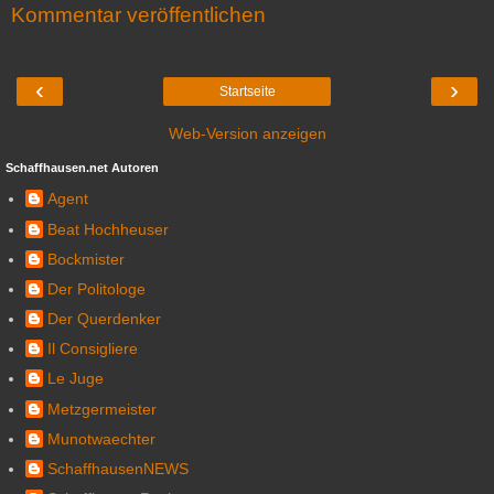
Kommentar veröffentlichen
‹
›
Startseite
Web-Version anzeigen
Schaffhausen.net Autoren
Agent
Beat Hochheuser
Bockmister
Der Politologe
Der Querdenker
Il Consigliere
Le Juge
Metzgermeister
Munotwaechter
SchaffhausenNEWS