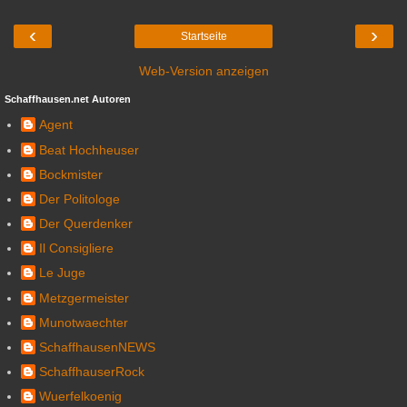
‹
›
Startseite
Web-Version anzeigen
Schaffhausen.net Autoren
Agent
Beat Hochheuser
Bockmister
Der Politologe
Der Querdenker
Il Consigliere
Le Juge
Metzgermeister
Munotwaechter
SchaffhausenNEWS
SchaffhauserRock
Wuerfelkoenig