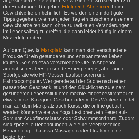
angestrebten Ziele endlich verwirklichen. So ist einem z.B.
der Ernährungs-Ratgeber:
Erfolgreich Abnehmen
beim
Gewichtverlieren behilflich. Es werden einem dort gute
Tipps gegeben, wie man jeden Tag ein bisschen an seinem
Gewicht arbeiten kann, ohne zu radikalen Veränderungen
im Lebensalltag zu greifen, die dann leider häufig in einem
Misserfolg enden.
Auf dem Quevita
Markplatz
kann man sich verschiedene
Produkte für ein gesünderes und entspannteres Leben
kaufen. So sind etwa verschiedene Öle im Angebot,
aromatisches Tees, gesunde Ernergieriegel, aber auch
Sportgeräte wie HF-Messer, Laufsensoren und
Fahrradcomputer. Wer gerade auf der Suche nach einen
passenden Geschenk ist und den Glücklichen zu einem
gesünderen Lebensstil führen möchte, findet bestimmt auch
etwas in der Kategorie Geschenkideen. Des Weiteren findet
man auf dem Markplatz auch Kurse, die online gebucht
werden können wie etwa Yoga Lektionen, ein Feuerlauf-
Seminar, Aquafitnesskurse oder Schwimmseminare. Zudem
sind spezielle Behandlungen wie eine Meeresschlick-
Behandlung, Thalasso Massagen oder Floaten online
bestellbar.