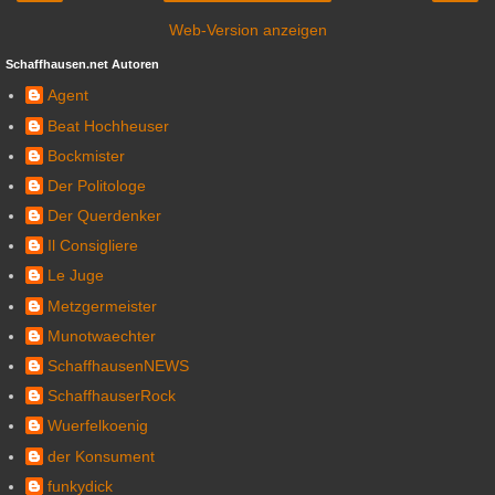
Web-Version anzeigen
Schaffhausen.net Autoren
Agent
Beat Hochheuser
Bockmister
Der Politologe
Der Querdenker
Il Consigliere
Le Juge
Metzgermeister
Munotwaechter
SchaffhausenNEWS
SchaffhauserRock
Wuerfelkoenig
der Konsument
funkydick