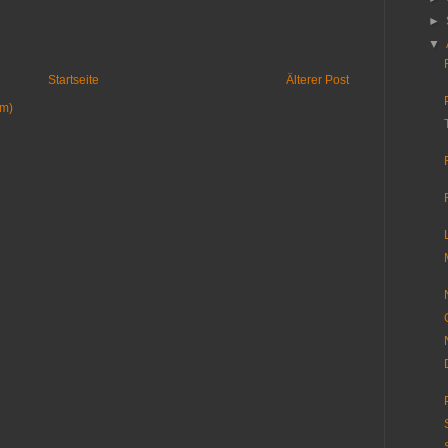
►
▼
Startseite
Älterer Post
om)