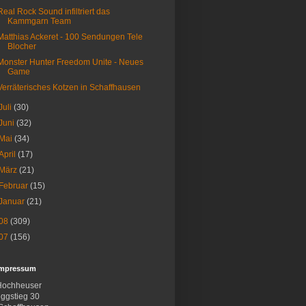
Real Rock Sound infiltriert das
Kammgarn Team
Matthias Ackeret - 100 Sendungen Tele
Blocher
Monster Hunter Freedom Unite - Neues
Game
Verräterisches Kotzen in Schaffhausen
Juli
(30)
Juni
(32)
Mai
(34)
April
(17)
März
(21)
Februar
(15)
Januar
(21)
08
(309)
07
(156)
Impressum
Hochheuser
ggstieg 30