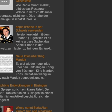
Geschichte
Wie Radio Munot meldet,
gibt es das Restaurant
Wilson in der Schaffhauser
ergasse nicht mehr. Dies habe der
malige Geschäftsführer Je...
apple iPhone in der
Schweiz verwenden
i telefoniere jetzt mit dem
iPhone :-) Eigentlich ist es
keine grosse Sache, das
Apple iPhone in der
weiz zum laufen zu bringen. Es funkt...
Neue Infos über King
Marduk
Es gibt wieder neue Infos
über den umtriebigen König
von Büsingen, King Marduk.
Konsumi hat ein wenig im
z nach Marduk gegoogelt und e...
chöne Entwicklungen in Büsingen
 Spiegel spricht ein klares Urteil: Der
er-Franken ruiniert Büsingen! In einem
führlichen Artikel beschäftigt sich der
egel m...
Wieso nennt Berta Alan
Zippy? Two and a half men