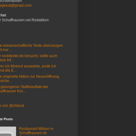
Schaffhausen
bigbeat@gmail.com
Chat
r Schaffhausen.net Redaktion:
e wissenschaftliche Texte uberzeugen
t nur ...
 rockitexter.de besucht, sollte auch
ere Inf...
or ich Motorol auswahle, prufe ich
rst die E...
e originelle Aktion zur Neueröffnung,
 siche...
 gelungener Staffelauftakt der
affhauser Koc...
s von @chbeat
te Posts
Restaurant Wilson in
Schaffhausen ist