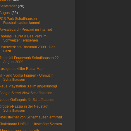
September
(20)
August
(33)
FCS Park Schaffhausen -
Fussballstadion kommt
Paysafecard - Prepaid im Internet
Thomas Feurer & Bea Petri im
Schweizer Fernsehen
Feuerwerk am Rheinfall 2009 - Das
Fazit
Rheinfall Feuerwerk Schaffhausen 22.
August 2009
Lustiger bekiffter Rasta-Mann
Milk and Vodka Figuren - Unmut in
Schaffhausen
Neue Playstation 3 slim angekündigt
Google Street View Schaffhausen
Neues Gefängnis für Schaffhausen
Drogen-Razzia in der Neustadt
Schaffhausen
Pneustecher von Schaffhausen ermittelt
Skateboard Unfälle - Unschöne Szenen
S beschte wos je hets gits