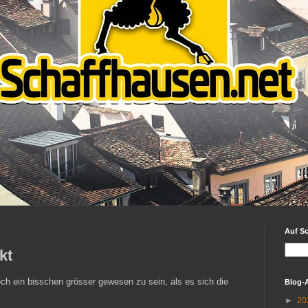
Auf S
kt
ch ein bisschen grösser gewesen zu sein, als es sich die
Blog-
►
20