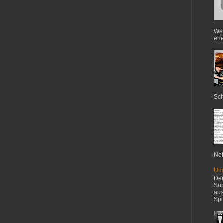
Web
ehe
Sch
Net
Uns
Der
Sup
aus
Spi