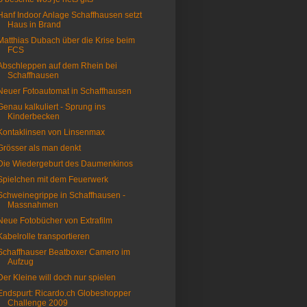
Hanf Indoor Anlage Schaffhausen setzt
Haus in Brand
Matthias Dubach über die Krise beim
FCS
Abschleppen auf dem Rhein bei
Schaffhausen
Neuer Fotoautomat in Schaffhausen
Genau kalkuliert - Sprung ins
Kinderbecken
Kontaklinsen von Linsenmax
Grösser als man denkt
Die Wiedergeburt des Daumenkinos
Spielchen mit dem Feuerwerk
Schweinegrippe in Schaffhausen -
Massnahmen
Neue Fotobücher von Extrafilm
Kabelrolle transportieren
Schaffhauser Beatboxer Camero im
Aufzug
Der Kleine will doch nur spielen
Endspurt: Ricardo.ch Globeshopper
Challenge 2009