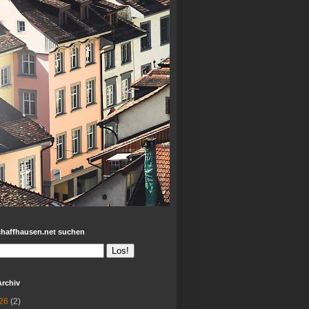
chaffhausen.net suchen
Archiv
26
(2)