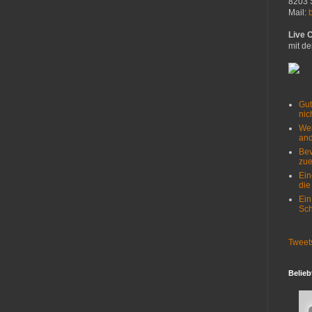
8203 
Mail:
Live 
mit de
Gut
nich
Wer
and
Bev
zue
Ein
die
Ein
Sch
Tweet
Belieb