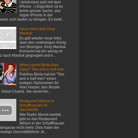
i telefoniere jetzt mit dem
iPhone :-) Eigentlich ist es
keine grosse Sache, das
Apple iPhone in der
weiz zum laufen zu bringen. Es funkt...
Neue Infos über King
Marduk
Es gibt wieder neue Infos
über den umtriebigen König
von Büsingen, King Marduk.
Konsumi hat ein wenig im
z nach Marduk gegoogelt und e...
Wieso nennt Berta Alan
Zippy? Two and a half men
Putzfrau Berta hat bei "Two
and a half men" einen
lustigen Spitznamen für
Alan Harper, den Bruder
 Onkel Charlie. Sie nennt ihn...
Restaurant Wilson in
Schaffhausen ist
Geschichte
Wie Radio Munot meldet,
gibt es das Restaurant
Wilson in der Schaffhauser
ergasse nicht mehr. Dies habe der
malige Geschäftsführer Je...