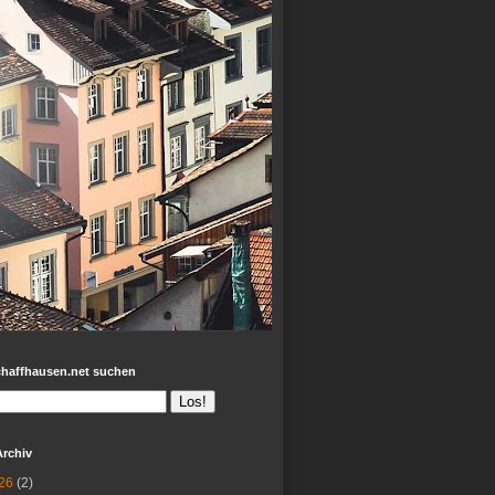
chaffhausen.net suchen
Archiv
26
(2)