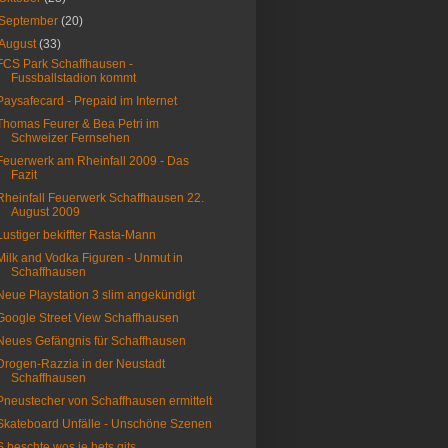
September
(20)
August
(33)
FCS Park Schaffhausen -
Fussballstadion kommt
Paysafecard - Prepaid im Internet
Thomas Feurer & Bea Petri im
Schweizer Fernsehen
Feuerwerk am Rheinfall 2009 - Das
Fazit
Rheinfall Feuerwerk Schaffhausen 22.
August 2009
Lustiger bekiffter Rasta-Mann
Milk and Vodka Figuren - Unmut in
Schaffhausen
Neue Playstation 3 slim angekündigt
Google Street View Schaffhausen
Neues Gefängnis für Schaffhausen
Drogen-Razzia in der Neustadt
Schaffhausen
Pneustecher von Schaffhausen ermittelt
Skateboard Unfälle - Unschöne Szenen
S beschte wos je hets gits