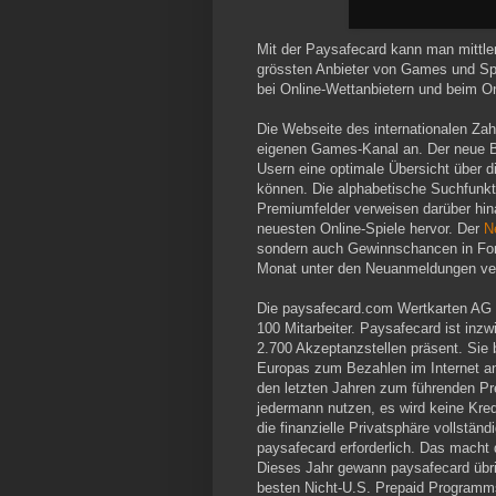
Mit der Paysafecard kann man mittle
grössten Anbieter von Games und S
bei Online-Wettanbietern und beim O
Die Webseite des internationalen Zah
eigenen Games-Kanal an. Der neue Be
Usern eine optimale Übersicht über di
können. Die alphabetische Suchfunkt
Premiumfelder verweisen darüber hi
neuesten Online-Spiele hervor. Der
N
sondern auch Gewinnschancen in For
Monat unter den Neuanmeldungen ver
Die paysafecard.com Wertkarten AG w
100 Mitarbeiter. Paysafecard ist inz
2.700 Akzeptanzstellen präsent. Sie 
Europas zum Bezahlen im Internet an
den letzten Jahren zum führenden Pr
jedermann nutzen, es wird keine Kred
die finanzielle Privatsphäre vollständ
paysafecard erforderlich. Das macht 
Dieses Jahr gewann paysafecard übri
besten Nicht-U.S. Prepaid Programm