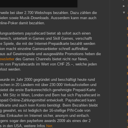
►
rweile bei über 2.700 Webshops bezahlen. Dazu zählen die
▼
pielen sowie Musik-Downloads. Ausserdem kann man auch
nline-Poker damit bezahlen.
lungsanbieters paysafecard bietet ab sofort auch einen
reich, unterteilt in Games und Skill Games, verschafft
e Spiele, die mit der Internet-Prepaidkarte bezahlt werden
ion macht einzelne Gamesanbieter schnell auffindbar.
naus auf Gewinnspiele und ausgewählte Promotions heben die
ewsletter
des Games Channels bietet nicht nur News,
m von Paysafecards im Wert von CHF 25.--, welche jeden
lost werden.
urde im Jahr 2000 gegründet und beschäftigt heute rund
wischen in 20 Ländern mit über 230.000 Verkaufsstellen und
bietet die erste Bankenrechtlich genehmigte Prepaid-Karte
. Mit Sitz in Wien, London und Bern hat sich Paysafecard in
epaid Online-Zahlungsmittel entwickelt. Paysafecard kann
itkarte und auch kein Konto benötigt. Beim Bezahlen bleibt
ig gewahrt, es ist lediglich der 16-stellige PIN-Code von
das Einkaufen im Internet sicher, anonym und einfach.
gens sogar den paybefore awards 2009 als eines der 2
s in den USA, weitere Infos
hier
.