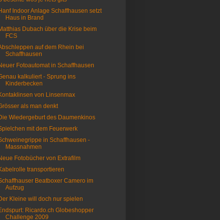
Hanf Indoor Anlage Schaffhausen setzt
Haus in Brand
Matthias Dubach über die Krise beim
FCS
Abschleppen auf dem Rhein bei
Schaffhausen
Neuer Fotoautomat in Schaffhausen
Genau kalkuliert - Sprung ins
Kinderbecken
Kontaklinsen von Linsenmax
Grösser als man denkt
Die Wiedergeburt des Daumenkinos
Spielchen mit dem Feuerwerk
Schweinegrippe in Schaffhausen -
Massnahmen
Neue Fotobücher von Extrafilm
Kabelrolle transportieren
Schaffhauser Beatboxer Camero im
Aufzug
Der Kleine will doch nur spielen
Endspurt: Ricardo.ch Globeshopper
Challenge 2009