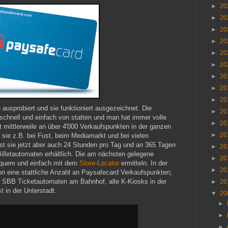
►
20
►
20
►
20
►
20
►
20
►
20
►
20
►
20
►
20
 ausprobiert und sie funktioniert ausgezeichnet. Die
►
20
schnell und einfach von statten und man hat immer volle
►
20
t mittlerweile an über 4'000 Verkaufspunkten in der ganzen
►
20
sie z.B. bei Fust, beim Mediamarkt und bei vielen
st sie jetzt aber auch 24 Stunden pro Tag und an 365 Tagen
►
20
illetautomaten erhältlich. Die am nächsten gelegene
►
20
equem und einfach mit dem
Store-Locator
ermitteln. In der
►
20
on eine stattliche Anzahl an Paysafecard Verkaufspunkten;
 SBB Ticketautomaten am Bahnhof, alle K-Kiosks in der
►
20
 in der Unterstadt.
▼
20
►
►
►