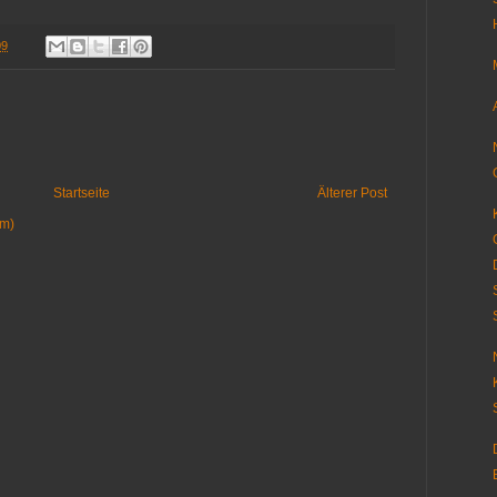
09
Startseite
Älterer Post
om)