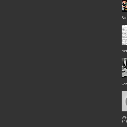
Sch
Net
von
Web
ehe