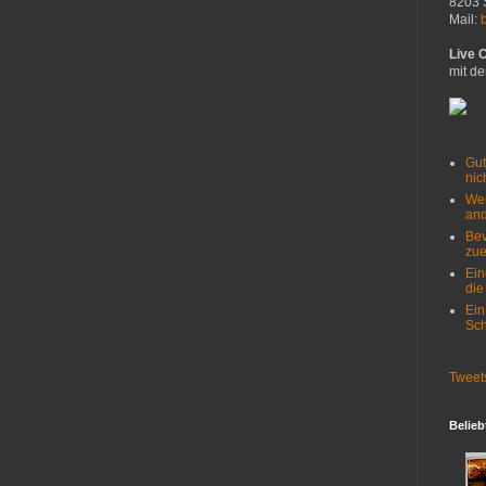
8203 
Mail:
Live 
mit de
Gut
nich
Wer
and
Bev
zue
Ein
die
Ein
Sch
Tweet
Belieb