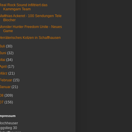
Real Rock Sound infiltriert das
Kammgarn Team
Matthias Ackeret - 100 Sendungen Tele
Blocher
Monster Hunter Freedom Unite - Neues
Game
Verräterisches Kotzen in Schaffhausen
Juli
(30)
Juni
(32)
Mai
(34)
April
(17)
März
(21)
Februar
(15)
Januar
(21)
08
(309)
07
(156)
Impressum
Hochheuser
ggstieg 30