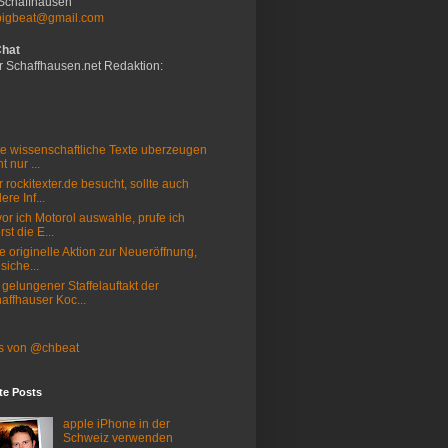
Schaffhausen
bigbeat@gmail.com
Chat
r Schaffhausen.net Redaktion:
e wissenschaftliche Texte uberzeugen
t nur ...
 rockitexter.de besucht, sollte auch
ere Inf...
or ich Motorol auswahle, prufe ich
rst die E...
e originelle Aktion zur Neueröffnung,
 siche...
 gelungener Staffelauftakt der
affhauser Koc...
s von @chbeat
te Posts
apple iPhone in der
Schweiz verwenden