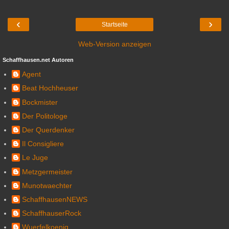
‹
›
Startseite
Web-Version anzeigen
Schaffhausen.net Autoren
Agent
Beat Hochheuser
Bockmister
Der Politologe
Der Querdenker
Il Consigliere
Le Juge
Metzgermeister
Munotwaechter
SchaffhausenNEWS
SchaffhauserRock
Wuerfelkoenig