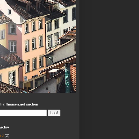
chaffhausen.net suchen
Archiv
26
(2)