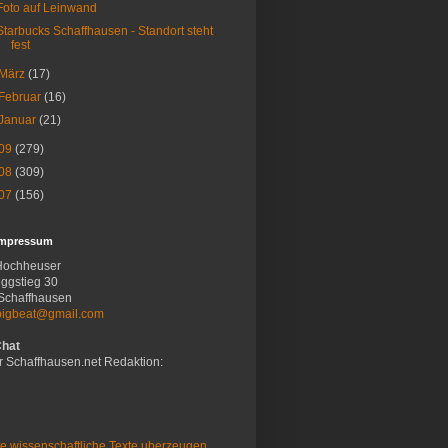
Foto auf Leinwand
Starbucks Schaffhausen - Standort steht
fest
März
(17)
Februar
(16)
Januar
(21)
09
(279)
08
(309)
07
(156)
Impressum
Hochheuser
ggstieg 30
Schaffhausen
bigbeat@gmail.com
Chat
r Schaffhausen.net Redaktion:
e wissenschaftliche Texte uberzeugen