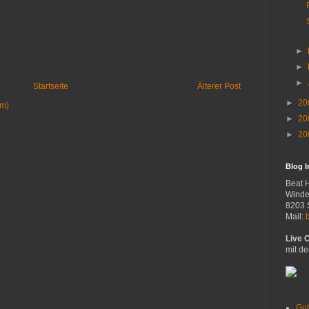
►
►
►
Startseite
Älterer Post
►
20
om)
►
20
►
20
Blog 
Beat 
Winde
8203 
Mail:
Live 
mit de
Gut