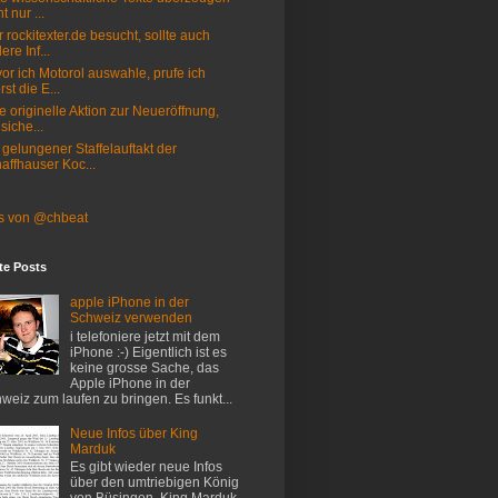
t nur ...
 rockitexter.de besucht, sollte auch
ere Inf...
or ich Motorol auswahle, prufe ich
rst die E...
e originelle Aktion zur Neueröffnung,
 siche...
 gelungener Staffelauftakt der
affhauser Koc...
s von @chbeat
te Posts
apple iPhone in der
Schweiz verwenden
i telefoniere jetzt mit dem
iPhone :-) Eigentlich ist es
keine grosse Sache, das
Apple iPhone in der
weiz zum laufen zu bringen. Es funkt...
Neue Infos über King
Marduk
Es gibt wieder neue Infos
über den umtriebigen König
von Büsingen, King Marduk.