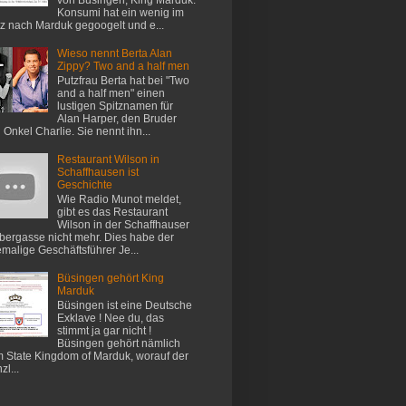
Konsumi hat ein wenig im
z nach Marduk gegoogelt und e...
Wieso nennt Berta Alan
Zippy? Two and a half men
Putzfrau Berta hat bei "Two
and a half men" einen
lustigen Spitznamen für
Alan Harper, den Bruder
 Onkel Charlie. Sie nennt ihn...
Restaurant Wilson in
Schaffhausen ist
Geschichte
Wie Radio Munot meldet,
gibt es das Restaurant
Wilson in der Schaffhauser
ergasse nicht mehr. Dies habe der
malige Geschäftsführer Je...
Büsingen gehört King
Marduk
Büsingen ist eine Deutsche
Exklave ! Nee du, das
stimmt ja gar nicht !
Büsingen gehört nämlich
 State Kingdom of Marduk, worauf der
zl...