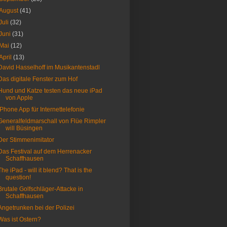
August
(41)
Juli
(32)
Juni
(31)
Mai
(12)
April
(13)
David Hasselhoff im Musikantenstadl
Das digitale Fenster zum Hof
Hund und Katze testen das neue iPad
von Apple
iPhone App für Internettelefonie
Generalfeldmarschall von Flüe Rimpler
will Büsingen
Der Stimmenimitator
Das Festival auf dem Herrenacker
Schaffhausen
The iPad - will it blend? That is the
question!
Brutale Golfschläger-Attacke in
Schaffhausen
Angetrunken bei der Polizei
Was ist Ostern?