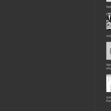
Net
von
Web
ehe
zum
Kan