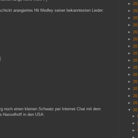
►
20
schickt arangiertes Hit Medley seiner bekanntesten Lieder:
►
20
►
20
►
20
►
20
►
20
►
20
►
20
►
20
►
20
►
20
►
20
►
20
►
20
►
20
rg noch einen kleinen Schwatz per Internet Chat mit dem
▼
20
 Hasselhoff in den USA:
►
►
►
►