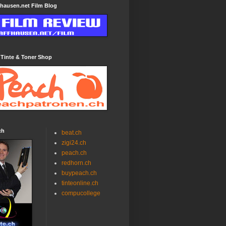
hausen.net Film Blog
 Tinte & Toner Shop
ch
beat.ch
zigi24.ch
peach.ch
redhorn.ch
buypeach.ch
tinteonline.ch
compucollege