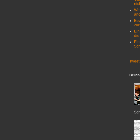
nich
Wer
and
Bev
zue
Ein
die
Ein
Sch
Tweet
Belieb
Sch