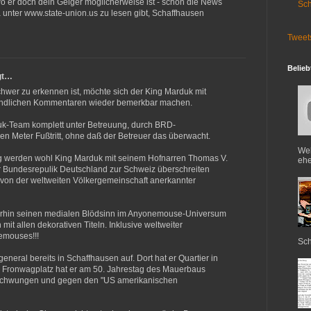
wo er doch dein Geiger möglicherweise ist - schon die News
Sch
unter www.state-union.us zu lesen gibt, Schaffhausen
Tweet
Belieb
gt…
wer zu erkennen ist, möchte sich der King Marduk mit
eundlichen Kommentaren wieder bemerkbar machen.
duk-Team komplett unter Betreuung, durch BRD-
en Meter Fußtritt, ohne daß der Betreuer das überwacht.
Web
g werden wohl King Marduk mit seinem Hofnarren Thomas V.
ehe
r Bundesrepulik Deutschland zur Schweiz überschreiten
n von der weltweiten Völkergemeinschaft anerkannter
terhin seinen medialen Blödsinn im Anyonemouse-Universum
mit allen dekorativen Titeln. Inklusive weltweiter
emouses!!!
Sch
eneral bereits in Schaffhausen auf. Dort hat er Quartier in
 Fronwagplatz hat er am 50. Jahrestag des Mauerbaus
eschwungen und gegen den "US amerikanischen