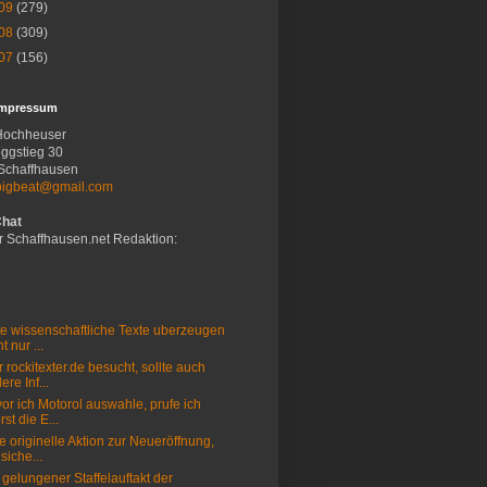
09
(279)
08
(309)
07
(156)
Impressum
Hochheuser
ggstieg 30
Schaffhausen
bigbeat@gmail.com
Chat
r Schaffhausen.net Redaktion:
e wissenschaftliche Texte uberzeugen
t nur ...
 rockitexter.de besucht, sollte auch
ere Inf...
or ich Motorol auswahle, prufe ich
rst die E...
e originelle Aktion zur Neueröffnung,
 siche...
 gelungener Staffelauftakt der