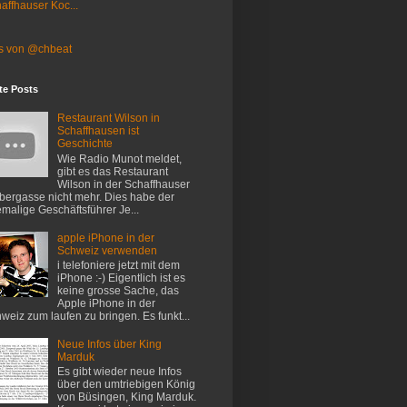
affhauser Koc...
s von @chbeat
te Posts
Restaurant Wilson in
Schaffhausen ist
Geschichte
Wie Radio Munot meldet,
gibt es das Restaurant
Wilson in der Schaffhauser
ergasse nicht mehr. Dies habe der
malige Geschäftsführer Je...
apple iPhone in der
Schweiz verwenden
i telefoniere jetzt mit dem
iPhone :-) Eigentlich ist es
keine grosse Sache, das
Apple iPhone in der
weiz zum laufen zu bringen. Es funkt...
Neue Infos über King
Marduk
Es gibt wieder neue Infos
über den umtriebigen König
von Büsingen, King Marduk.