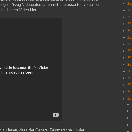
►
20
n regelmässig Videobotschaften mit interessanten visuellen
 in diesem Video hier:
►
20
►
20
►
20
►
20
►
20
►
20
►
20
►
20
►
20
►
20
►
20
►
20
►
20
▼
20
►
►
►
►
 zu lesen, dass der General Feldmarschall in der
►