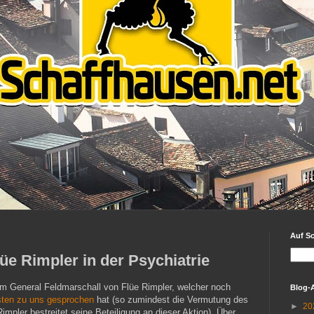
Auf S
üe Rimpler in der Psychiatrie
n um General Feldmarschall von Flüe Rimpler, welcher noch
Blog-
sten zu uns gesprochen
hat (so zumindest die Vermutung des
►
20
mpler bestreitet seine Beteiligung an dieser Aktion). Über