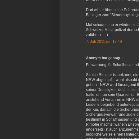
wieder einen Besuch in Büsing
Dort will er über seine Erfahr
Büsinger zum "Steuerboykott ge
Mal schauen, ob er wieder mit 
Schweizer Militärpolizei den 
zuführen... ;-)
7. Juli 2011 um 13:49
Anonym hat gesagt…
Entwarnung für Schaffhusa und
Strolch Rimpler ist bekannt, ei
NRW abgeimpft - wohl alsbald we
gehen - NRW wird fürsorgend I
seiner Dreistigkeit, doch in se
hatte, er nun sein Quartier zu
anstehend Verfahren in NRW üb
Leidens beigebend auferlegt b
der Kur, danach die Sicherung
Sicherungsverwahrung zugleich 
bestimmt in Schaffhausen und B
Rimpler machte, war ein Erlebni
anderseits ist auch anzunehme
möglicherweise einen Hintergr