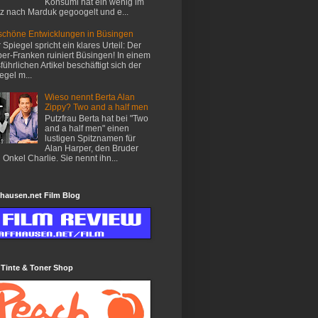
Konsumi hat ein wenig im
z nach Marduk gegoogelt und e...
chöne Entwicklungen in Büsingen
 Spiegel spricht ein klares Urteil: Der
er-Franken ruiniert Büsingen! In einem
führlichen Artikel beschäftigt sich der
egel m...
Wieso nennt Berta Alan
Zippy? Two and a half men
Putzfrau Berta hat bei "Two
and a half men" einen
lustigen Spitznamen für
Alan Harper, den Bruder
 Onkel Charlie. Sie nennt ihn...
hausen.net Film Blog
 Tinte & Toner Shop