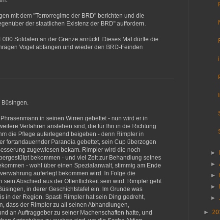
en.
ungen mit dem "Terrorregime der BRD" berichten und die
genüber der staatlichen Existenz der BRD" auffordern.
4.000 Soldaten an der Grenze anrückt. Dieses Mal dürfte die
schrägen Vogel abfangen und wieder den BRD-Feinden
 Büsingen.
n Phrasenmann in seinen Wirren gebettet - nun wird er in
itere Verfahren anstehen sind, die für Ihn in die Richtung
hm die Pflege auferlegend beigeben - denn Rimpler in
iner fortandauernder Paranoia gebettet, sein Cup überzogen
r Besserung zugewiesen bekam. Rimpler wird die noch
►
ergestülpt bekommen - und viel Zeit zur Behandlung seines
►
ekommen - wohl über einen Spezialanwalt, stimmig am Ende
sverwahrung auferlegt bekommen wird. In Folge die
►
sein Abschied aus der Öffentlichkeit sein wird. Rimpler geht
►
üsingen, in derer Geschichtstafel ein. Im Grunde was
s in der Region. Spasti Rimpler hat sein Ding gedreht,
►
n, dass der Rimpler zu all seinen Abhandlungen,
►
20
und an Auftraggeber zu seiner Machenschaften hatte, und