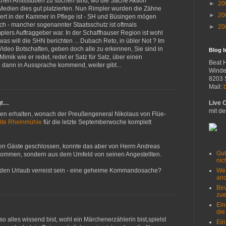
chen Amtsstuben zu suchen sind, wo die Sache Aktion
►
20
 Medien dies gut platzierten. Nun Rimpler wurden die Zähne
►
20
iert in der Kammer in Pflege ist - SH und Büsingen mögen
h - mancher sogenannter Staatsschutz ist oftmals
►
20
implers Auftraggeber war. In der Schaffhauser Region ist wohl
as will die SHN berichten ... Dubach Reto, in übler Not ? Im
Video Botschaften, geben doch alle zu erkennen, Sie sind in
Blog 
 Mimik wie er redet, redet er Satz für Satz, über einen
Beat 
 dann in Aussprache kommend, weiter gibt...
Winde
8203 
Mail:
Live 
gt…
mit de
nen erhalten, wonach der Preußengeneral Nikolaus von Flüe-
Alte Rheinmühle
für die letzte Septemberwoche komplett
igen Gäste geschlossen, konnte das aber von Herrn Andreas
Gut
bekommen, sondern aus dem Umfeld von seinen Angestellten.
nich
Wer
in den Urlaub verreist sein - eine geheime Kommandosache?
and
Bev
zue
Ein
die
so alles wissend bist, wohl ein Märchenerzählerin bist,spielst
Ein