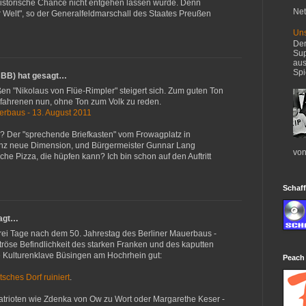
e historische Chance nicht entgehen lassen würde. Denn
Net
r Welt", so der Generalfeldmarschall des Staates Preußen
Uns
Der
Sup
aus
Spi
BBB) hat gesagt…
ßen "Nikolaus von Flüe-Rimpler" steigert sich. Zum guten Ton
Erfahrenen nun, ohne Ton zum Volk zu reden.
erbaus - 13. August 2011
r? Der "sprechende Briefkasten" vom Frowagplatz in
anz neue Dimension, und Bürgermeister Gunnar Lang
von
che Pizza, die hüpfen kann? Ich bin schon auf den Auftritt
Schaff
sagt…
rei Tage nach dem 50. Jahrestag des Berliner Mauerbaus -
tröse Befindlichkeit des starken Franken und des kaputten
ie Kulturenklave Büsingen am Hochrhein gut:
Peach
sches Dorf ruiniert
.
atrioten wie Zdenka von Ow zu Wort oder Margarethe Keser -