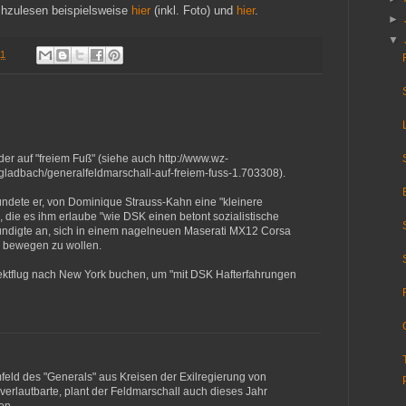
chzulesen beispielsweise
hier
(inkl. Foto) und
hier
.
►
▼
11
der auf "freiem Fuß" (siehe auch http://www.wz-
ladbach/generalfeldmarschall-auf-freiem-fuss-1.703308).
ndete er, von Dominique Strauss-Kahn eine "kleinere
die es ihm erlaube "wie DSK einen betont sozialistische
ündigte an, sich in einem nagelneuen Maserati MX12 Corsa
n" bewegen zu wollen.
rektflug nach New York buchen, um "mit DSK Hafterfahrungen
eld des "Generals" aus Kreisen der Exilregierung von
verlautbarte, plant der Feldmarschall auch dieses Jahr