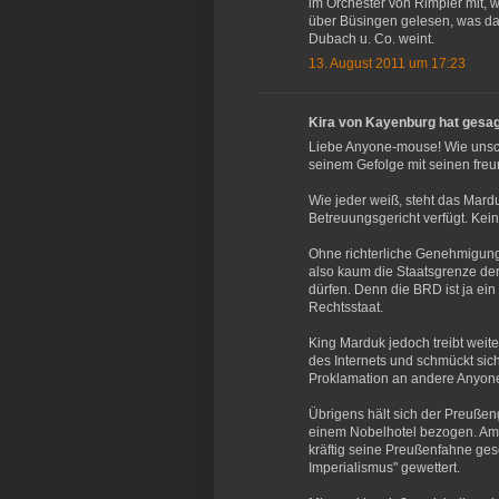
im Orchester von Rimpler mit, 
über Büsingen gelesen, was da 
Dubach u. Co. weint.
13. August 2011 um 17:23
Kira von Kayenburg hat gesa
Liebe Anyone-mouse! Wie unsch
seinem Gefolge mit seinen fr
Wie jeder weiß, steht das Mar
Betreuungsgericht verfügt. Kein
Ohne richterliche Genehmigun
also kaum die Staatsgrenze de
dürfen. Denn die BRD ist ja ei
Rechtsstaat.
King Marduk jedoch treibt wei
des Internets und schmückt sich 
Proklamation an andere Anyon
Übrigens hält sich der Preußeng
einem Nobelhotel bezogen. Am
kräftig seine Preußenfahne g
Imperialismus" gewettert.