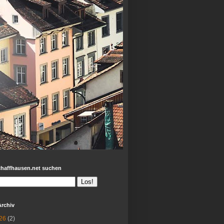
chaffhausen.net suchen
Archiv
26
(2)