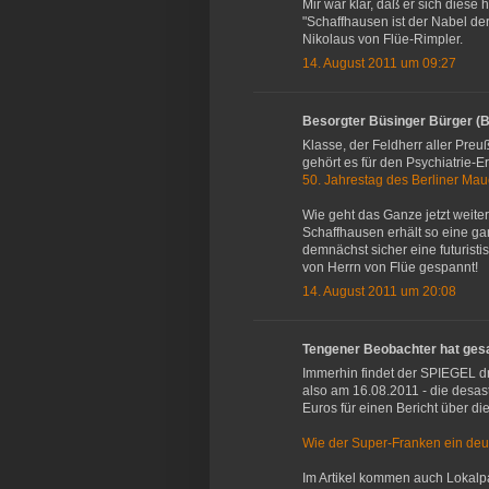
Mir war klar, daß er sich dies
"Schaffhausen ist der Nabel de
Nikolaus von Flüe-Rimpler.
14. August 2011 um 09:27
Besorgter Büsinger Bürger (
Klasse, der Feldherr aller Preu
gehört es für den Psychiatrie-
50. Jahrestag des Berliner Mau
Wie geht das Ganze jetzt weite
Schaffhausen erhält so eine g
demnächst sicher eine futuristis
von Herrn von Flüe gespannt!
14. August 2011 um 20:08
Tengener Beobachter hat ge
Immerhin findet der SPIEGEL d
also am 16.08.2011 - die desas
Euros für einen Bericht über d
Wie der Super-Franken ein deut
Im Artikel kommen auch Lokalp