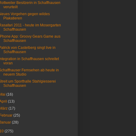
Rottweiler Besitzerin in Schaffhausen
verurteilt
Neues Vorgehen gegen wildes
Plakatieren
Rasafari 2011 - heute im Mosergarten
Schaffhausen
iPhone App: Groovy Gears Game aus
Schaffhausen
Patrick von Castelberg singt live in
Schaffhausen
Integration in Schaffhausen schreitet
voran
Schaffhauser Fernsehen ab heute in
neuem Studio
Streit um Sporthalle Stahlgiesserei
Schaffhausen
Mai
(16)
April
(13)
März
(17)
Februar
(25)
Januar
(28)
10
(275)