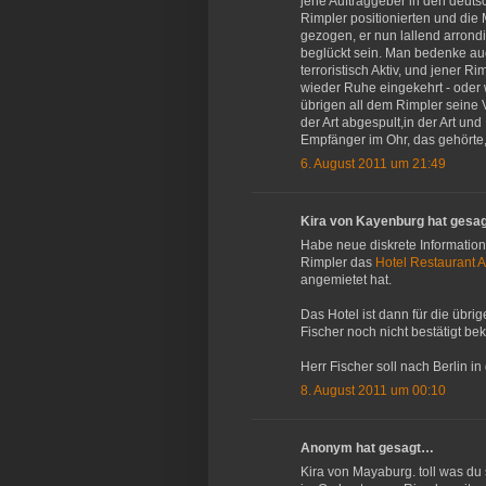
jene Auftraggeber in den deuts
Rimpler positionierten und die
gezogen, er nun lallend arrond
beglückt sein. Man bedenke auc
terroristisch Aktiv, und jener R
wieder Ruhe eingekehrt - oder w
übrigen all dem Rimpler seine 
der Art abgespult,in der Art und
Empfänger im Ohr, das gehörte,
6. August 2011 um 21:49
Kira von Kayenburg hat gesa
Habe neue diskrete Informatio
Rimpler das
Hotel Restaurant 
angemietet hat.
Das Hotel ist dann für die übr
Fischer noch nicht bestätigt 
Herr Fischer soll nach Berlin 
8. August 2011 um 00:10
Anonym hat gesagt…
Kira von Mayaburg. toll was du 