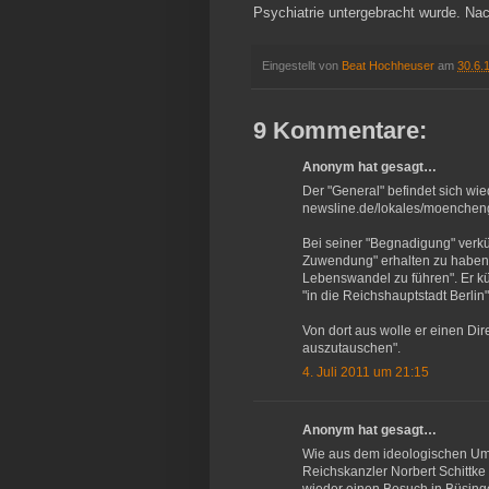
Psychiatrie untergebracht wurde. Na
Eingestellt von
Beat Hochheuser
am
30.6.
9 Kommentare:
Anonym hat gesagt…
Der "General" befindet sich wie
newsline.de/lokales/moencheng
Bei seiner "Begnadigung" verkü
Zuwendung" erhalten zu haben, 
Lebenswandel zu führen". Er k
"in die Reichshauptstadt Berli
Von dort aus wolle er einen Di
auszutauschen".
4. Juli 2011 um 21:15
Anonym hat gesagt…
Wie aus dem ideologischen Umf
Reichskanzler Norbert Schittke 