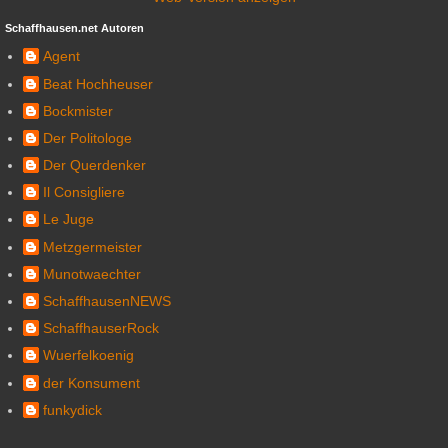
Schaffhausen.net Autoren
Agent
Beat Hochheuser
Bockmister
Der Politologe
Der Querdenker
Il Consigliere
Le Juge
Metzgermeister
Munotwaechter
SchaffhausenNEWS
SchaffhauserRock
Wuerfelkoenig
der Konsument
funkydick