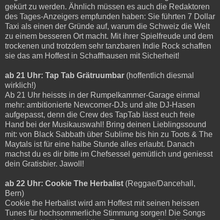
gekürt zu werden. Ähnlich müssen es auch die Redaktoren
des Tages-Anzeigers empfunden haben: Sie führten 7 Dollar
Taxi als einen der Gründe auf, warum die Schweiz die Welt
zu einem besseren Ort macht. Mit ihrer Spielfreude und dem
trockenen und trotzdem sehr tanzbaren Indie Rock schaffen
sie das am Hoffest in Schaffhausen mit Sicherheit!
ab 21 Uhr: Tap Tab Grätruumbar
(hoffentlich diesmal
wirklich!)
Ab 21 Uhr heissts in der Rumpelkammer-Garage einmal
mehr: ambitionierte Newcomer-DJs und alte DJ-Hasen
aufgepasst, denn die Crew des TapTab lässt euch freie
Hand bei der Musikauswahl! Bring deinen Lieblingssound
mit: von Black Sabbath über Sublime bis hin zu Toots & The
Maytals ist für eine halbe Stunde alles erlaubt. Danach
machst du es dir bitte im Chefsessel gemütlich und geniesst
dein Gratisbier. Jawoll!
ab 22 Uhr: Cookie The Herbalist
(Reggae/Dancehall,
Bern)
Cookie the Herbalist wird am Hoffest mit seinen heissen
Tunes für hochsommerliche Stimmung sorgen! Die Songs