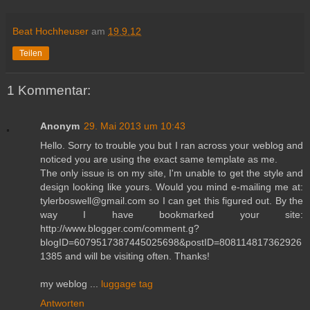
Beat Hochheuser
am
19.9.12
Teilen
1 Kommentar:
Anonym
29. Mai 2013 um 10:43
Hello. Sorry to trouble you but I ran across your weblog and
noticed you are using the exact same template as me.
The only issue is on my site, I'm unable to get the style and
design looking like yours. Would you mind e-mailing me at:
tylerboswell@gmail.com so I can get this figured out. By the
way I have bookmarked your site:
http://www.blogger.com/comment.g?
blogID=6079517387445025698&postID=808114817362926
1385 and will be visiting often. Thanks!
my weblog ...
luggage tag
Antworten