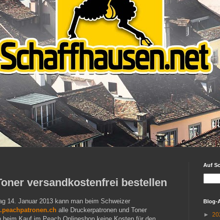
Auf S
oner versandkostenfrei bestellen
ag 14. Januar 2013 kann man beim Schweizer
Blog-
peachpatronen.ch
alle Druckerpatronen und Toner
►
20
en beim Kauf im Peach Onlineshop keine Kosten für den