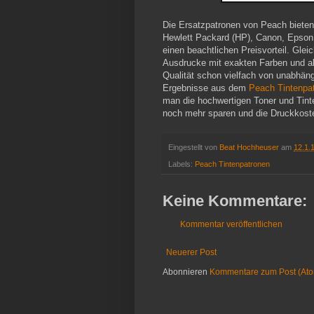
Die Ersatzpatronen von Peach bieten 
Hewlett Packard (HP), Canon, Epson
einen beachtlichen Preisvorteil. Glei
Ausdrucke mit exakten Farben und ak
Qualität schon vielfach von unabhäng
Ergebnisse aus dem
Peach Tintenpa
man die hochwertigen Toner und Tint
noch mehr sparen und die Druckkoste
Eingestellt von
Beat Hochheuser
am
12.1.
Labels:
Peach Tintenpatronen
Keine Kommentare:
Kommentar veröffentlichen
Neuerer Post
Abonnieren
Kommentare zum Post (At