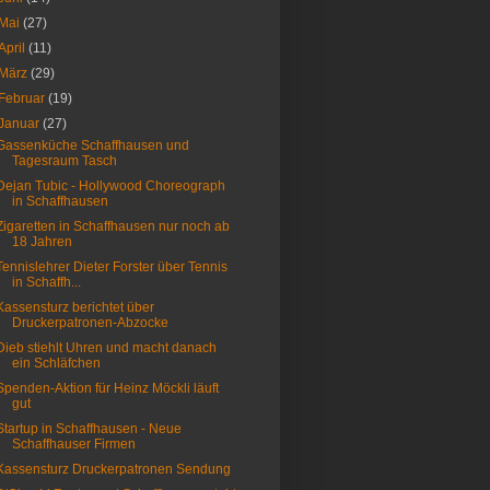
Mai
(27)
April
(11)
März
(29)
Februar
(19)
Januar
(27)
Gassenküche Schaffhausen und
Tagesraum Tasch
Dejan Tubic - Hollywood Choreograph
in Schaffhausen
Zigaretten in Schaffhausen nur noch ab
18 Jahren
Tennislehrer Dieter Forster über Tennis
in Schaffh...
Kassensturz berichtet über
Druckerpatronen-Abzocke
Dieb stiehlt Uhren und macht danach
ein Schläfchen
Spenden-Aktion für Heinz Möckli läuft
gut
Startup in Schaffhausen - Neue
Schaffhauser Firmen
Kassensturz Druckerpatronen Sendung