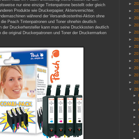
►
20
lsweise nur eine einzige Tintenpatrone bestellt oder gleich
anderen Produkte wie Druckerpapier, Aktenvernichter,
►
20
Bindemaschinen während der Versandkostenfrei-Aktion ohne
►
20
 die Peach Tintenpatronen und Toner ohnehin deutlich
►
20
nen der Druckerhersteller kann man seine Druckkosten deutlich
►
20
 die original Druckerpatronen und Toner der Druckermarken
►
20
►
20
►
20
►
20
►
20
►
20
►
20
▼
20
►
►
►
►
►
►
►