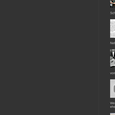
Sch
Net
von
Web
ehe