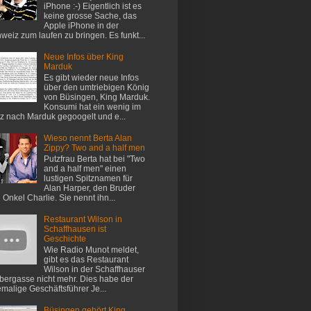
iPhone :-) Eigentlich ist es
keine grosse Sache, das
Apple iPhone in der
weiz zum laufen zu bringen. Es funkt...
Neue Infos über King
Marduk
Es gibt wieder neue Infos
über den umtriebigen König
von Büsingen, King Marduk.
Konsumi hat ein wenig im
z nach Marduk gegoogelt und e...
Wieso nennt Berta Alan
Zippy? Two and a half men
Putzfrau Berta hat bei "Two
and a half men" einen
lustigen Spitznamen für
Alan Harper, den Bruder
 Onkel Charlie. Sie nennt ihn...
Restaurant Wilson in
Schaffhausen ist
Geschichte
Wie Radio Munot meldet,
gibt es das Restaurant
Wilson in der Schaffhauser
ergasse nicht mehr. Dies habe der
malige Geschäftsführer Je...
Büsingen gehört King