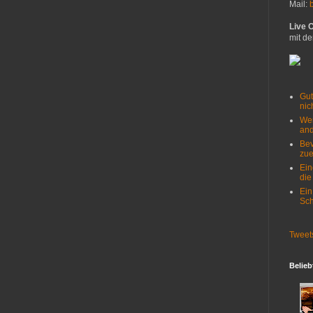
Mail:
Live 
mit de
Gut
nich
Wer
and
Bev
zue
Ein
die
Ein
Sch
Tweet
Belieb