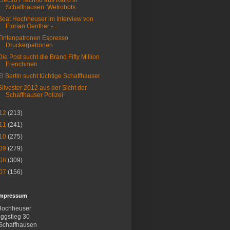
Electro / Techno aus Kairo in
Schaffhausen: Wetrobots
Beat Hochheuser im Interview von
Florian Genther -...
Tintenpatronen Espresso
Druckerpatronen
Die Post sucht die Brand Fifty Million
Frenchmen
El Bertin sucht tüchtige Schaffhauser
Silvester 2012 aus der Sicht der
Schaffhauser Polizei
12
(213)
11
(241)
10
(275)
09
(279)
08
(309)
07
(156)
Impressum
Hochheuser
ggstieg 30
Schaffhausen