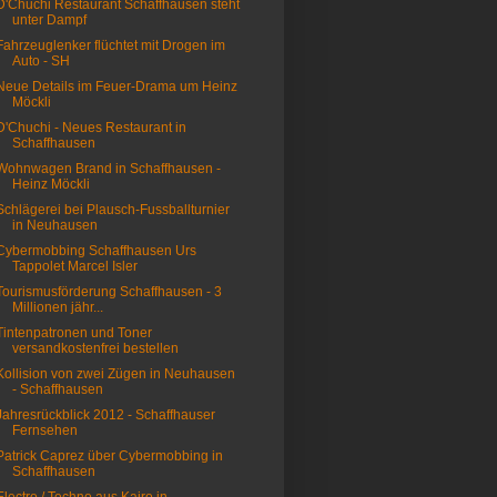
D'Chuchi Restaurant Schaffhausen steht
unter Dampf
Fahrzeuglenker flüchtet mit Drogen im
Auto - SH
Neue Details im Feuer-Drama um Heinz
Möckli
D'Chuchi - Neues Restaurant in
Schaffhausen
Wohnwagen Brand in Schaffhausen -
Heinz Möckli
Schlägerei bei Plausch-Fussballturnier
in Neuhausen
Cybermobbing Schaffhausen Urs
Tappolet Marcel Isler
Tourismusförderung Schaffhausen - 3
Millionen jähr...
Tintenpatronen und Toner
versandkostenfrei bestellen
Kollision von zwei Zügen in Neuhausen
- Schaffhausen
Jahresrückblick 2012 - Schaffhauser
Fernsehen
Patrick Caprez über Cybermobbing in
Schaffhausen