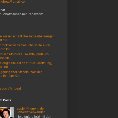
bigbeat@gmail.com
Chat
r Schaffhausen.net Redaktion:
e wissenschaftliche Texte uberzeugen
t nur ...
 rockitexter.de besucht, sollte auch
ere Inf...
or ich Motorol auswahle, prufe ich
rst die E...
e originelle Aktion zur Neueröffnung,
 siche...
 gelungener Staffelauftakt der
affhauser Koc...
s von @chbeat
te Posts
apple iPhone in der
Schweiz verwenden
i telefoniere jetzt mit dem