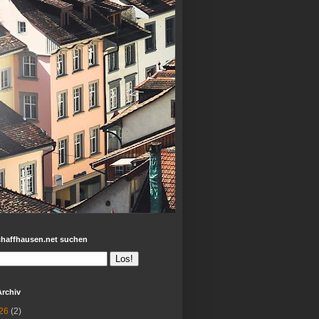
chaffhausen.net suchen
Archiv
26
(2)