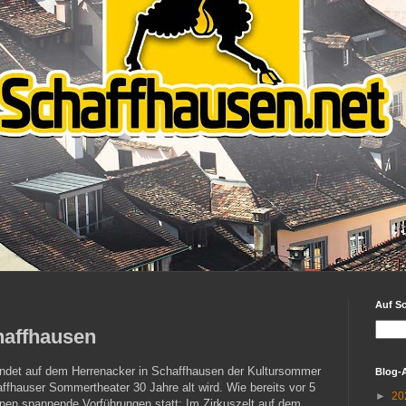
Auf S
haffhausen
findet auf dem Herrenacker in Schaffhausen der Kultursommer
Blog-
affhauser Sommertheater 30 Jahre alt wird. Wie bereits vor 5
►
20
nen spannende Vorführungen statt: Im Zirkuszelt auf dem