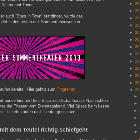
►
20
 Restaurant Tanne.
►
20
r auch “Stars in Town“ stattfindet, wurde das
►
20
ndet in den ersten drei Sommerferienwochen
►
20
►
20
►
20
►
20
►
20
►
20
►
20
►
20
►
20
laufen bereits. Hier geht's zum
Programm.
▼
20
►
rfreunde hier ein Bericht aus den Schaffhauser Nachrichten
►
nes der Theater vom Dienstagabend. Viel Spass beim Lesen
►
en: Tickets kaufen und Theater geniessen!
►
►
it dem Teufel richtig schiefgeht
▼