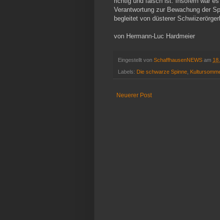
richtig und falsch ist. Insofern war
Verantwortung zur Bewachung der Spi
begleitet von düsterer Schwiizerörger
von Hermann-Luc Hardmeier
Eingestellt von
SchaffhausenNEWS
am
18
Labels:
Die schwarze Spinne
,
Kultursomm
Neuerer Post