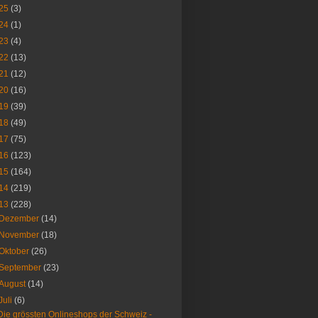
25
(3)
24
(1)
23
(4)
22
(13)
21
(12)
20
(16)
19
(39)
18
(49)
17
(75)
16
(123)
15
(164)
14
(219)
13
(228)
Dezember
(14)
November
(18)
Oktober
(26)
September
(23)
August
(14)
Juli
(6)
Die grössten Onlineshops der Schweiz -