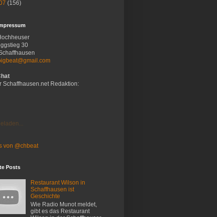
07
(156)
Impressum
Hochheuser
ggstieg 30
Schaffhausen
bigbeat@gmail.com
Chat
r Schaffhausen.net Redaktion:
eladen...
s von @chbeat
te Posts
Restaurant Wilson in
Schaffhausen ist
Geschichte
Wie Radio Munot meldet,
gibt es das Restaurant