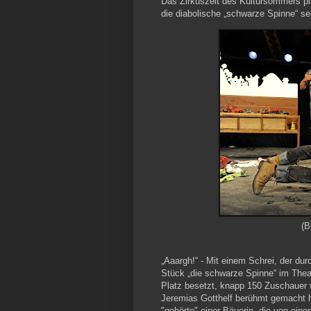
Das Zirkuszelt des Kultursommers pl
die diabolische „schwarze Spinne“ se
(B
„Aaargh!“ - Mit einem Schrei, der du
Stück „die schwarze Spinne“ im Theat
Platz besetzt, knapp 150 Zuschauer 
Jeremias Gotthelf berühmt gemacht h
"gehörte" einer Bäuerin, die von einer