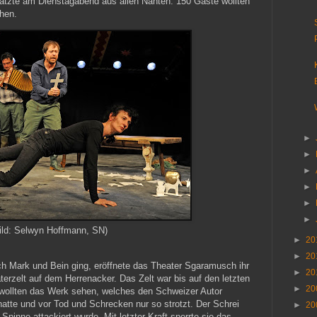
atzte am Dienstagabend aus allen Nähten. 150 Gäste wollten
hen.
►
►
►
►
►
►
ild: Selwyn Hoffmann, SN)
►
20
►
20
rch Mark und Bein ging, eröffnete das Theater Sgaramusch ihr
►
20
erzelt auf dem Herrenacker. Das Zelt war bis auf den letzten
►
20
wollten das Werk sehen, welches den Schweizer Autor
atte und vor Tod und Schrecken nur so strotzt. Der Schrei
►
20
 Spinne attackiert wurde. Mit letzter Kraft sperrte sie das