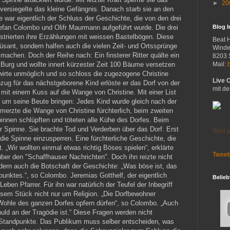
►
20
 versiegelte das kleine Gefängnis. Danach starb sie an den
war eigentlich der Schluss der Geschichte, die von den drei
efan Colombo und Olifr Maurmann aufgeführt wurde. Die drei
Blog 
ustrierten ihre Erzählungen mit weissen Bastelbögen. Diese
Beat 
sant, sondern halfen auch die vielen Zeit- und Ortssprünge
Winde
machen. Doch der Reihe nach: Ein finsterer Ritter quälte ein
8203 
Burg und wollte innert kürzester Zeit 100 Bäume versetzen
Mail:
wirte unmöglich und so schloss die zugezogene Christine
Live 
zug für das nächstgeborene Kind erlöste er das Dorf von der
mit de
 mit einem Kuss auf die Wange von Christine. Mit einer List
l um seine Beute bringen: Jedes Kind wurde gleich nach der
merzte die Wange von Christine fürchterlich, beim zweiten
innen schlüpften und töteten alle Kühe des Dorfes. Beim
ur Spinne. Sie brachte Tod und Verderben über das Dorf. Erst
Wird g
 die Spinne einzusperren. Eine fürchterliche Geschichte, die
t. „Wir wollten einmal etwas richtig Böses spielen“, erklärte
Tweet
er den "Schaffhauser Nachrichten". Doch ihn reizte nicht
ndern auch die Botschaft der Geschichte: „Was böse ist, das
unktes.“, so Colombo. Jeremias Gotthelf, der eigentlich
Belieb
Leben Pfarrer. Für ihn war natürlich der Teufel der Inbegriff
iesem Stück nicht nur um Religion. „Die Dorfbewohner
 Wohle des ganzen Dorfes opfern dürfen“, so Colombo. „Auch
chuld an der Tragödie ist.“ Diese Fragen werden nicht
 Standpunkte. Das Publikum muss selber entscheiden, was