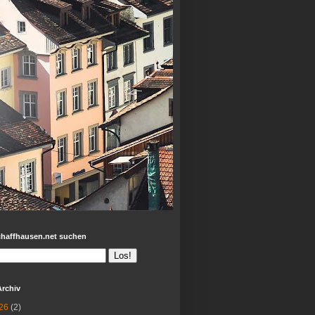
chaffhausen.net suchen
Archiv
26
(2)