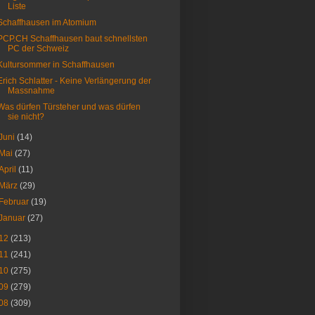
Liste
Schaffhausen im Atomium
PCP.CH Schaffhausen baut schnellsten
PC der Schweiz
Kultursommer in Schaffhausen
Erich Schlatter - Keine Verlängerung der
Massnahme
Was dürfen Türsteher und was dürfen
sie nicht?
Juni
(14)
Mai
(27)
April
(11)
März
(29)
Februar
(19)
Januar
(27)
12
(213)
11
(241)
10
(275)
09
(279)
08
(309)