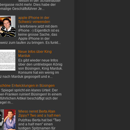
Wilson in der Schaffhauser
ergasse nicht mehr. Dies habe der
malige Geschäftsführer Je...
apple iPhone in der
Schweiz verwenden
i telefoniere jetzt mit dem
iPhone :-) Eigentlich ist es
keine grosse Sache, das
Apple iPhone in der
weiz zum laufen zu bringen. Es funkt...
Neue Infos über King
Marduk
Es gibt wieder neue Infos
über den umtriebigen König
von Büsingen, King Marduk.
Konsumi hat ein wenig im
z nach Marduk gegoogelt und e...
chöne Entwicklungen in Büsingen
 Spiegel spricht ein klares Urteil: Der
er-Franken ruiniert Büsingen! In einem
führlichen Artikel beschäftigt sich der
egel m...
Wieso nennt Berta Alan
Zippy? Two and a half men
Putzfrau Berta hat bei "Two
and a half men" einen
lustigen Spitznamen für