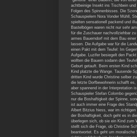
achtbeinige Insekt ins Tischbein und
Folgen des Spinnenbisses. Die Szene 
Schauspielern Nora Vonder Mühll, St
spielten sensationell packend und ill
Bastelbögen waren nicht nur sehr amü
für die Zuschauer nachvollziehbar zu 
armes Bauerndorf mit dem Bau einer 
lassen. Die Aufgabe war für die Land
einen Pakt mit dem Teufel: Im Gegen
Aufgabe. Luzifer besiegelt den Packt
wollten die Bauern sodann den Teufe
Geburt getauft. Beim ersten Kind sch
Kind platzte die Wange. Tausende Sp
dritten Kind wurde Christine selber z
die letzte Dorfbewohnerin schafft es,
aber spannend in der Interpretation is
Schauspieler Stefan Colombo gegenüb
nur die Boshaftigkeit der Spinne, so
ist auch immer eine Frage des Standp
Albert Bitzius hiess, war im richtigen 
der Boshaftigkeit, doch geht es in d
überlegen sich, ob sie ein Kind zum
stellt sich die Frage, ob Christine S
beantwortet. Es geht um moralische