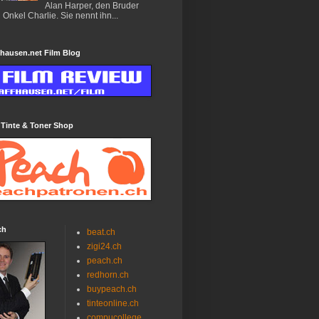
Alan Harper, den Bruder
 Onkel Charlie. Sie nennt ihn...
hausen.net Film Blog
 Tinte & Toner Shop
ch
beat.ch
zigi24.ch
peach.ch
redhorn.ch
buypeach.ch
tinteonline.ch
compucollege