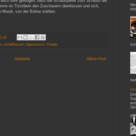
 es auch sehr gelungen, dass die Schauspieler zum Schluss die
Web
nne im Tischbein den Zuschauern überliessen und sich,
ehe
li-Musik, von der Bühne stahlen.
.7.13
Sch
er
,
Schaffhausen
,
Sgaramusch
,
Theater
Startseite
Älterer Post
Net
Uns
Der
Sup
aus
Spi