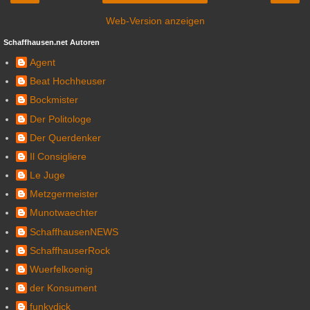
Web-Version anzeigen
Schaffhausen.net Autoren
Agent
Beat Hochheuser
Bockmister
Der Politologe
Der Querdenker
Il Consigliere
Le Juge
Metzgermeister
Munotwaechter
SchaffhausenNEWS
SchaffhauserRock
Wuerfelkoenig
der Konsument
funkydick