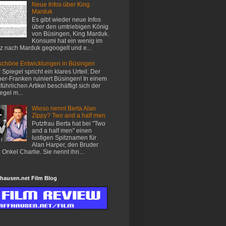
Neue Infos über King
Marduk
Es gibt wieder neue Infos
über den umtriebigen König
von Büsingen, King Marduk.
Konsumi hat ein wenig im
z nach Marduk gegoogelt und e...
chöne Entwicklungen in Büsingen
 Spiegel spricht ein klares Urteil: Der
er-Franken ruiniert Büsingen! In einem
führlichen Artikel beschäftigt sich der
egel m...
Wieso nennt Berta Alan
Zippy? Two and a half men
Putzfrau Berta hat bei "Two
and a half men" einen
lustigen Spitznamen für
Alan Harper, den Bruder
 Onkel Charlie. Sie nennt ihn...
hausen.net Film Blog