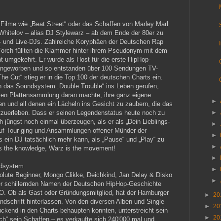
h Filme wie „Beat Street“ oder das Schaffen von Marley Marl
hitelov – alias DJ Stylewarz – ab dem Ende der 80er zu
le- und Live-DJs. Zahlreiche Koryphäen der Deutschen Rap
orch füllten die Klammer hinter ihrem Pseudonym mit dem
umgekehrt. Er wurde als Host für die erste HipHop-
ngeworben und so entstanden über 100 Sendungen TV-
e Cut“ stieg er in die Top 100 der deutschen Charts ein.
 das Soundsystem „Double Trouble“ ins Leben gerufen,
aren Plattensammlung daran machte, ihre ganz eigene
►
n und all denen ein Lächeln ins Gesicht zu zaubern, die das
►
mitzuerleben. Dass er seinen Legendenstatus heute noch zu
 jüngst noch einmal überzeugen, als er als „Dein Lieblings-
►
uf Tour ging und Ansammlungen offener Münder der
►
 ein DJ tatsächlich mehr kann, als „Pause“ und „Play“ zu
►
 is the knowledge, Warz is the movement!
►
dsystem
►
solute Beginner, Mongo Clikke, Deichkind, Jan Delay & Disko
►
er schillernden Namen der Deutschen HipHop-Geschichte
BO. Ob als Gast oder Gründungsmitglied, hat der Hamburger
►
20
ndschrift hinterlassen. Von den diversen Alben und Single
►
20
ckend in den Charts behaupten konnten, unterstreicht sein
►
20
ich“ sein Schaffen – es verkaufte sich 240'000 mal und