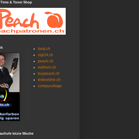
 Tinte & Toner Shop
ch
beat.ch
zigi24.ch
peach.ch
redhorn.ch
buypeach.ch
tinteonline.ch
compucollege
aufrufe letzte Woche