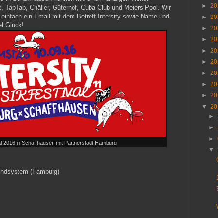
►
20
t, TapTab, Chäller, Güterhof, Cuba Club und Meiers Pool. Wir
e einfach ein Email mit dem Betreff Intersity sowie Name und
►
20
el Glück!
►
20
►
20
►
20
►
20
►
20
►
20
►
20
▼
20
►
►
►
val 2016 in Schaffhausen mit Partnerstadt Hamburg
▼
undsystem (Hamburg)