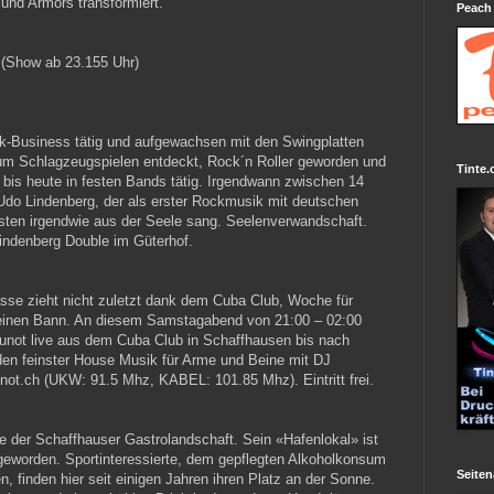
und Armors transformiert.
Peach
 (Show ab 23.155 Uhr)
ik-Business tätig und aufgewachsen mit den Swingplatten
 zum Schlagzeugspielen entdeckt, Rock´n Roller geworden und
Tinte.
bis heute in festen Bands tätig. Irgendwann zwischen 14
Udo Lindenberg, der als erster Rockmusik mit deutschen
ten irgendwie aus der Seele sang. Seelenverwandschaft.
indenberg Double im Güterhof.
asse zieht nicht zuletzt dank dem Cuba Club, Woche für
einen Bann. An diesem Samstagabend von 21:00 – 02:00
Munot live aus dem Cuba Club in Schaffhausen bis nach
en feinster House Musik für Arme und Beine mit DJ
not.ch (UKW: 91.5 Mhz, KABEL: 101.85 Mhz). Eintritt frei.
se der Schaffhauser Gastrolandschaft. Sein «Hafenlokal» ist
geworden. Sportinteressierte, dem gepflegten Alkoholkonsum
Seiten
 finden hier seit einigen Jahren ihren Platz an der Sonne.