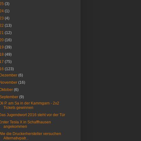
25
(3)
24
(1)
23
(4)
22
(13)
21
(12)
20
(16)
19
(39)
18
(49)
17
(75)
16
(123)
Dezember
(6)
November
(16)
Oktober
(6)
September
(9)
Oli P. am Sa in der Kammgarn - 2x2
Tickets gewinnen
Das Jugendwort 2016 steht vor der Tür
Erster Tesla X in Schaffhausen
angekommen
Wie die Druckerhersteller versuchen
Alternativpatr...