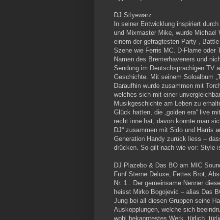
DJ Stlyewarz
In seiner Entwicklung inspiriert durc
und Mixmaster Mike, wurde Michael W
einem der gefragtesten Party-, Batt
Szene wie Ferris MC, D-Flame oder T
Namen des Bremerhaveners und nicht 
Sendung im Deutschsprachigen TV a
Geschichte. Mit seinem Soloalbum „Th
Daraufhin wurde zusammen mit Torch
welches sich mit einer unvergleichb
Musikgeschichte am Leben zu erhalte
Glück hatten, die „golden era“ live 
recht inne hat, davon konnte man sich
DJ“ zusammen mit Sido und Harris a
Generation Handy zurück liess – dass
drücken. So gilt nach wie vor: Style
DJ Plazebo & Das BO am MIC Soun
Fünf Sterne Deluxe, Fettes Brot, Ab
Nr. 1.. Der gemeinsame Nenner dies
heisst Mirko Bogojevic – alias Das 
Jung bei all diesen Gruppen seine Ha
Auskopplungen, welche sich beeindru
wohl bekanntestes Werk „türlich, türl