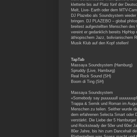
kletterte bis auf Platz fünf der Deut
Melt, Live- Earth oder dem MTV-Cam
DJ Plazebo als Soundsystem wieder d
bringen. DJ PLAZEBO – global philos
breitest aufgestellten Menschen des
vereint er gedanklich bereits HipHo
äthiopischem Jazz, bolivianischem 
Musik Klub auf den Kopf stellen!
TapTab
Massaya Soundsystem (Hamburg)
Spruddy (Live, Hamburg)
Real Rock Sound (SH)
Boom di Ting (SH)
Massaya Soundsystem
«Somebody say puuuuuull uuuuuuup
Trappa & Semik und Roman im August
Menschen zu teilen. Seither wurde d
dem erfahrenen Selecta Smart oder D
verstärkt. Die Liebe der 5 Hamburge
und Rocksteady der 50er und 60er Ja
80er Jahre, bis hin zum Dancehall de
Plattentellern was Spass macht und t