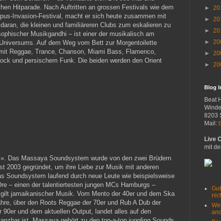
schen Hitparade. Nach Auftritten an grossen Festivals wie dem
►
20
pus-Invasion-Festival, macht er sich heute zusammen mit
►
20
aran, die kleinen und familiäreren Clubs zum eskalieren zu
►
20
ophischer Musikgandhi – ist einer der musikalisch am
►
20
 Universums. Auf dem Weg vom Bett zur Morgentoilette
p mit Reggae, Trance, Chanson, Miami Bass, Flamenco,
►
20
Rock und persischem Funk. Die beiden werden den Orient
►
20
Blog 
Beat 
Winde
8203 
Mail:
Live 
mit de
!». Das Massaya Soundsystem wurde von den zwei Brüdern
 2003 gegründet, um ihre Liebe zur Musik mit anderen
as Soundsystem laufend durch neue Leute wie beispielsweise
re – einen der talentiertesten jungen MCs Hamburgs –
Gut
r gilt jamaikanischer Musik. Vom Mento der 40er und dem Ska
nich
hre, über den Roots Reggae der 70er und Rub A Dub der
Wer
r 90er und dem aktuellen Output, landet alles auf den
and
anzbar ist. Massaya gehört zu den top-a-top juggling Sounds