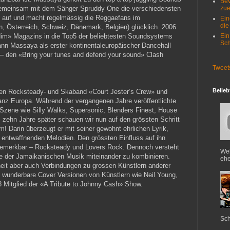
Bev
zue
 gemeinsam mit dem Sänger Spruddy One die verschiedensten
ls auf und macht regelmässig die Reggaefans im
Ein
die
n, Österreich, Schweiz, Dänemark, Belgien) glücklich. 2006
Ein
dim» Magazins in die Top5 der beliebtesten Soundsystems
Sch
n Massaya als erster kontinentaleuropäischer Dancehall
 – den «Bring your tunes and defend your sound» Clash
Tweet
Belieb
ren Rocksteady- und Skaband «Court Jester‘s Crew» und
ganz Europa. Während der vergangenen Jahre veröffentlichte
Szene wie Silly Walks, Supersonic, Blenders Finest, House
s zehn Jahre später schauen wir nun auf den grössten Schritt
m! Darin überzeugt er mit seiner gewohnt ehrlichen Lyrik,
entwaffnenden Melodien. Den grössten Einfluss auf ihn
emerkbar – Rocksteady und Lovers Rock. Dennoch versteht
Web
ile der Jamaikanischen Musik miteinander zu kombinieren.
ehe
heit aber auch Verbindungen zu grossen Künstlern anderer
t wunderbare Cover Versionen von Künstlern wie Neil Young,
3 Mitglied der «A Tribute to Johnny Cash» Show.
Sch