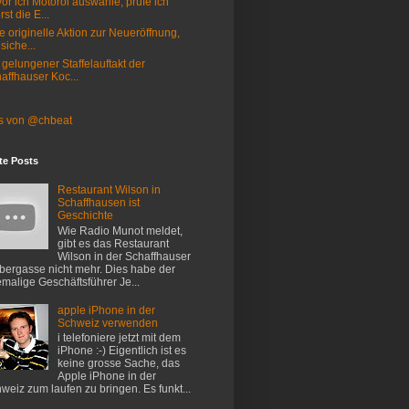
or ich Motorol auswahle, prufe ich
rst die E...
e originelle Aktion zur Neueröffnung,
 siche...
 gelungener Staffelauftakt der
affhauser Koc...
s von @chbeat
te Posts
Restaurant Wilson in
Schaffhausen ist
Geschichte
Wie Radio Munot meldet,
gibt es das Restaurant
Wilson in der Schaffhauser
ergasse nicht mehr. Dies habe der
malige Geschäftsführer Je...
apple iPhone in der
Schweiz verwenden
i telefoniere jetzt mit dem
iPhone :-) Eigentlich ist es
keine grosse Sache, das
Apple iPhone in der
weiz zum laufen zu bringen. Es funkt...