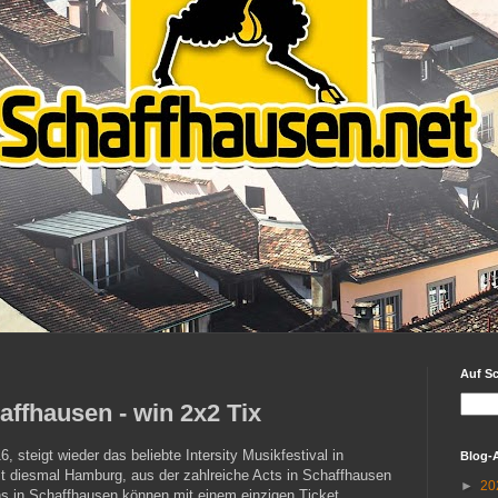
Auf S
haffhausen - win 2x2 Tix
steigt wieder das beliebte Intersity Musikfestival in
Blog-
st diesmal Hamburg, aus der zahlreiche Acts in Schaffhausen
►
20
ns in Schaffhausen können mit einem einzigen Ticket