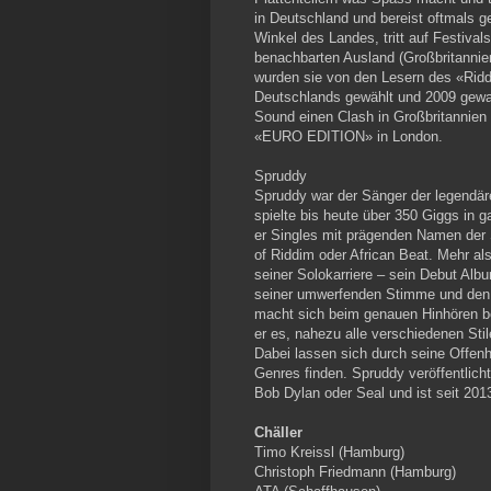
in Deutschland und bereist oftmals
Winkel des Landes, tritt auf Festiva
benachbarten Ausland (Großbritannie
wurden sie von den Lesern des «Rid
Deutschlands gewählt und 2009 gewan
Sound einen Clash in Großbritannien
«EURO EDITION» in London.
Spruddy
Spruddy war der Sänger der legendä
spielte bis heute über 350 Giggs in 
er Singles mit prägenden Namen der 
of Riddim oder African Beat. Mehr al
seiner Solokarriere – sein Debut Albu
seiner umwerfenden Stimme und den 
macht sich beim genauen Hinhören b
er es, nahezu alle verschiedenen St
Dabei lassen sich durch seine Offen
Genres finden. Spruddy veröffentlich
Bob Dylan oder Seal und ist seit 201
Chäller
Timo Kreissl (Hamburg)
Christoph Friedmann (Hamburg)