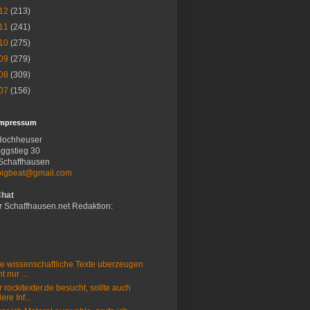
12
(213)
11
(241)
10
(275)
09
(279)
08
(309)
07
(156)
Impressum
Hochheuser
ggstieg 30
Schaffhausen
bigbeat@gmail.com
Chat
r Schaffhausen.net Redaktion:
e wissenschaftliche Texte uberzeugen
t nur ...
 rockitexter.de besucht, sollte auch
ere Inf...