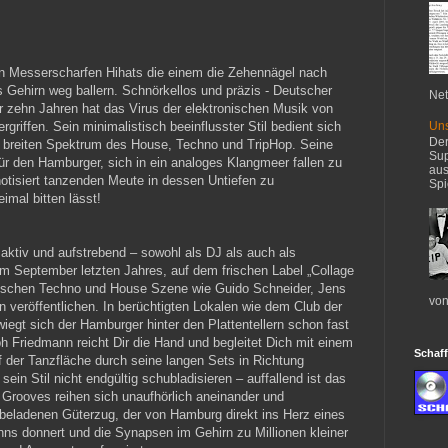
n Messerscharfen Hihats die einem die Zehennägel nach
s Gehirn weg ballern. Schnörkellos und präzis - Deutscher
Net
r zehn Jahren hat das Virus der elektronischen Musik von
Uns
riffen. Sein minimalistisch beeinflusster Stil bedient sich
Der
 breiten Spektrum des House, Techno und TripHop. Seine
Sup
für den Hamburger, sich in ein analoges Klangmeer fallen zu
aus
tisiert tanzenden Meute in dessen Untiefen zu
Spi
imal bitten lässt!
aktiv und aufstrebend – sowohl als DJ als auch als
m September letzten Jahres, auf dem frischen Label „Collage
tschen Techno und House Szene wie Guido Schneider, Jens
von
veröffentlichen. In berüchtigten Lokalen wie dem Club der
wiegt sich der Hamburger hinter den Plattentellern schon fast
ph Friedmann reicht Dir die Hand und begleitet Dich mit einem
Schaff
 der Tanzfläche durch seine langen Sets in Richtung
ein Stil nicht endgültig schubladisieren – auffallend ist das
 Grooves reihen sich unaufhörlich aneinander und
eladenen Güterzug, der von Hamburg direkt ins Herz eines
ns donnert und die Synapsen im Gehirn zu Millionen kleiner