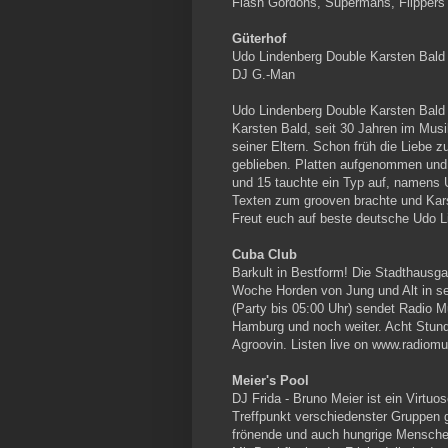
Flash Gordons, Supermans, Flippers 
Güterhof
Udo Lindenberg Double Karsten Bald
DJ G.-Man
Udo Lindenberg Double Karsten Bald
Karsten Bald, seit 30 Jahren im Mus
seiner Eltern. Schon früh die Liebe
geblieben. Platten aufgenommen und 
und 15 tauchte ein Typ auf, namens 
Texten zum grooven brachte und Kars
Freut euch auf beste deutsche Udo L
Cuba Club
Barkult in Bestform! Die Stadthausg
Woche Horden von Jung und Alt in s
(Party bis 05:00 Uhr) sendet Radio 
Hamburg und noch weiter. Acht Stund
Agroovin. Listen live on www.radiomu
Meier's Pool
DJ Frida - Bruno Meier ist ein Virtuo
Treffpunkt verschiedenster Gruppen 
frönende und auch hungrige Menschen,