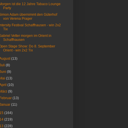
Morgen ist die 12 Jahre Tabaco Lounge
Party
Simon Adam übernimmt den Güterhof
von Verena Prager
Intersity Festival Schaffhausen - win 2x2
Tix
Gabriel Vetter morgen im Orient in
Schaffhausen
Open Stage Show: Do 8. September
Orient - win 2x2 Tix
August
(13)
Juli
(8)
Juni
(9)
Mai
(13)
April
(10)
März
(9)
Februar
(13)
Januar
(11)
15
(164)
14
(219)
13
(228)