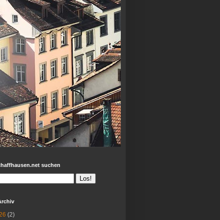
chaffhausen.net suchen
Archiv
26
(2)