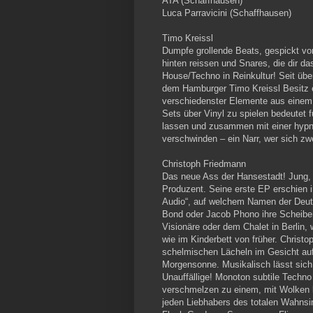
ATA (Schaffhausen)
Luca Parravicini (Schaffhausen)
Timo Kreissl
Dumpfe grollende Beats, gespickt vo
hinten reissen und Snares, die dir da
House/Techno in Reinkultur! Seit übe
dem Hamburger Timo Kreissl Besitz erg
verschiedenster Elemente aus einem
Sets über Vinyl zu spielen bedeutet 
lassen und zusammen mit einer hypno
verschwinden – ein Narr, wer sich zwe
Christoph Friedmann
Das neue Ass der Hansestadt! Jung, 
Produzent. Seine erste EP erschien i
Audio“, auf welchem Namen der Deu
Bond oder Jacob Phono ihre Scheiben 
Visionäre oder dem Chalet in Berlin, 
wie im Kinderbett von früher. Christo
schelmischen Lächeln im Gesicht auf
Morgensonne. Musikalisch lässt sich s
Unauffällige! Monoton subtile Techno
verschmelzen zu einem, mit Wolken b
jeden Liebhabers des totalen Wahnsin