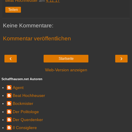
Beat Hochheuser
am
4.11.17
Teilen
Keine Kommentare:
Kommentar veröffentlichen
‹
›
Startseite
Web-Version anzeigen
Schaffhausen.net Autoren
Agent
Beat Hochheuser
Bockmister
Der Politologe
Der Querdenker
Il Consigliere