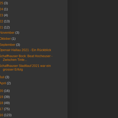
25
(3)
24
(1)
23
(4)
22
(13)
21
(12)
November
(3)
Oktober
(1)
September
(3)
Openair Hallau 2021 - Ein Rückblick
Schaffhauser Bock: Beat Hocheuser -
Zwischen Tinte...
Schaffhauser Stadtlauf 2021 war ein
grosser Erfolg
Juli
(3)
April
(2)
20
(16)
19
(39)
18
(49)
17
(75)
16
(123)