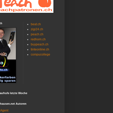
ch
beat.ch
zigi24.ch
peach.ch
redhorn.ch
buypeach.ch
tinteonline.ch
compucollege
aufrufe letzte Woche
fhausen.net Autoren
Agent