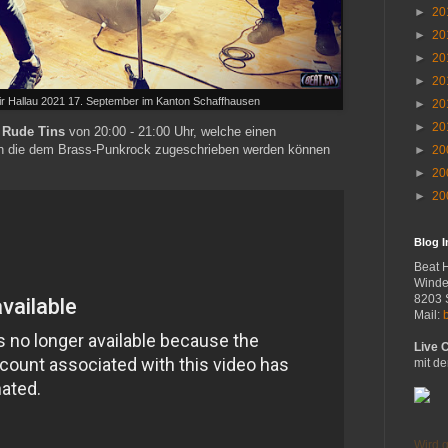
►
20
►
20
►
20
►
20
 Hallau 2021 17. September im Kanton Schaffhausen
►
20
►
20
t
Rude Tins
von 20:00 - 21:00 Uhr, welche einen
n die dem Brass-Punkrock zugeschrieben werden können
►
20
►
20
►
20
Blog 
Beat 
Winde
8203 
Mail:
Live 
mit de
Wird g