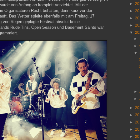
►
20
urde von Anfang an komplett verzichtet. Mit der
ie Organisatoren Recht behalten, denn kurz vor der
►
20
uft. Das Wetter spielte ebenfalls mit am Freitag, 17.
►
20
g von Regen geplagte Festival absolut keine
►
20
i Bands Rude Tins, Open Season und Basement Saints war
▼
20
grammiert.
►
►
▼
►
►
►
20
►
20
►
20
►
20
►
20