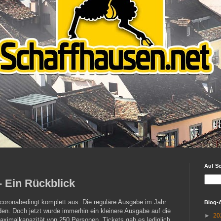
Auf S
- Ein Rückblick
 coronabedingt komplett aus. Die reguläre Ausgabe im Jahr
Blog-
en. Doch jetzt wurde immerhin ein kleinere Ausgabe auf die
►
20
 Maximalkapazität von 250 Personen. Tickets gab es lediglich