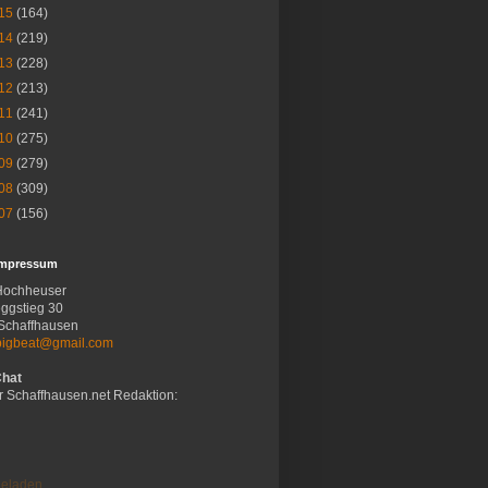
15
(164)
14
(219)
13
(228)
12
(213)
11
(241)
10
(275)
09
(279)
08
(309)
07
(156)
Impressum
Hochheuser
ggstieg 30
Schaffhausen
bigbeat@gmail.com
Chat
r Schaffhausen.net Redaktion:
eladen...