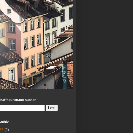
chaffhausen.net suchen
Archiv
26
(2)