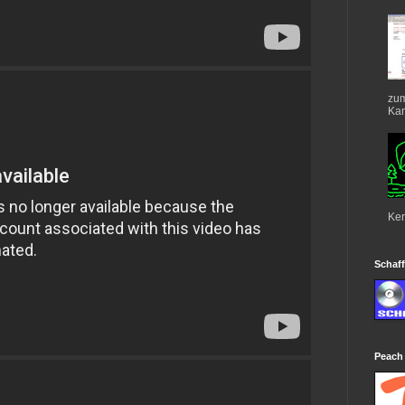
zum
Kan
Ker
Schaff
Peach