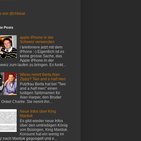
s von @chbeat
te Posts
apple iPhone in der
Schweiz verwenden
i telefoniere jetzt mit dem
iPhone :-) Eigentlich ist es
keine grosse Sache, das
Apple iPhone in der
weiz zum laufen zu bringen. Es funkt...
Wieso nennt Berta Alan
Zippy? Two and a half men
Putzfrau Berta hat bei "Two
and a half men" einen
lustigen Spitznamen für
Alan Harper, den Bruder
 Onkel Charlie. Sie nennt ihn...
Neue Infos über King
Marduk
Es gibt wieder neue Infos
über den umtriebigen König
von Büsingen, King Marduk.
Konsumi hat ein wenig im
z nach Marduk gegoogelt und e...