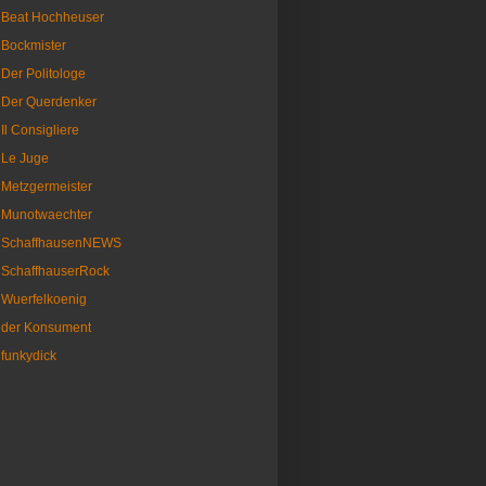
Beat Hochheuser
Bockmister
Der Politologe
Der Querdenker
Il Consigliere
Le Juge
Metzgermeister
Munotwaechter
SchaffhausenNEWS
SchaffhauserRock
Wuerfelkoenig
der Konsument
funkydick