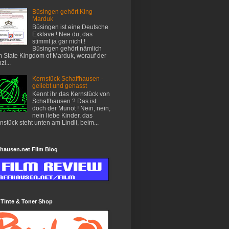
Büsingen gehört King
Marduk
Büsingen ist eine Deutsche
Exklave ! Nee du, das
stimmt ja gar nicht !
Büsingen gehört nämlich
 State Kingdom of Marduk, worauf der
zl...
Kernstück Schaffhausen -
geliebt und gehasst
Kennt ihr das Kernstück von
Schaffhausen ? Das ist
doch der Munot ! Nein, nein,
nein liebe Kinder, das
nstück steht unten am Lindli, beim...
hausen.net Film Blog
 Tinte & Toner Shop