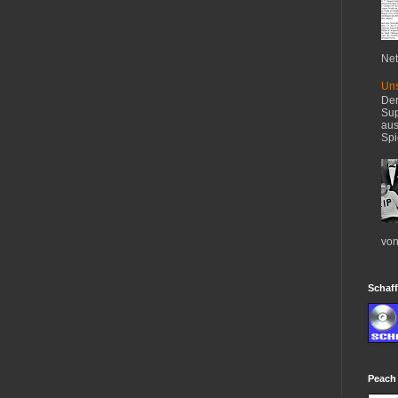
Net
Uns
Der
Sup
aus
Spi
von
Schaff
Peach