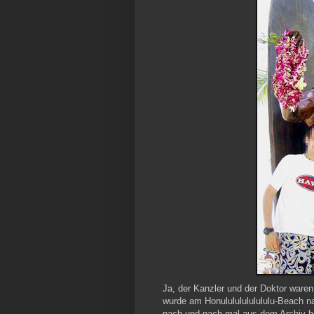
Ja, der Kanzler und der Doktor waren
wurde am Honulululululululu-Beach nat
nach und nach mal aus dem Archiv h