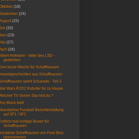
Oktober
(18)
September
(24)
August
(25)
Juli
(33)
Juni
(23)
Mai
(27)
April
(26)
Albert Hofmann - Vater des LSD -
gestorben
Eine kurze Woche für Schaffhausen
Hawaiigeschichten aus Schaffhausen
Schaffhausen spielt Scharade - Teil 3
Star Wars R2D2 Roboter für zu Hause
Welcher TV Serien Star bist du ?
Roy Black lebt!
Skandalöse Fussball Berichterstattung
auf SF1 / SF2
Endlich mal richtige Boxen für
Schaffhausen
Schäferei Schaffhausen von Fass Beiz
übernommen