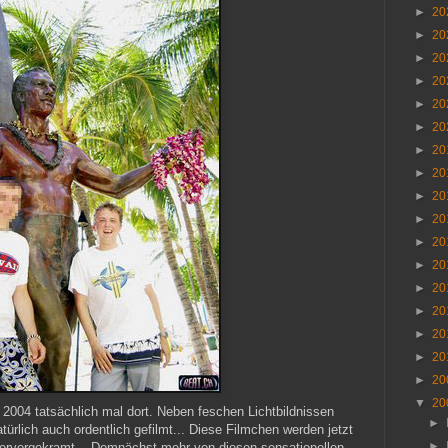
►
20
►
20
►
20
►
20
►
20
►
20
►
20
►
20
►
20
►
20
►
20
►
20
►
20
►
20
►
20
►
20
►
20
▼
20
 2004 tatsächlich mal dort. Neben feschen Lichtbildnissen
►
ürlich auch ordentlich gefilmt... Diese Filmchen werden jetzt
►
ervorgekramt... Demnächst mehr von diesen sensationellen