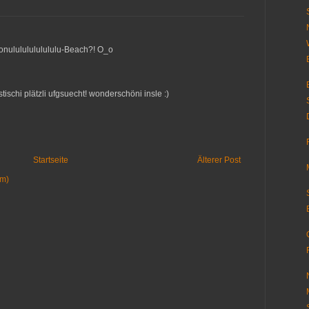
nulululululululu-Beach?! O_o
ischi plätzli ufgsuecht! wonderschöni insle :)
Startseite
Älterer Post
om)