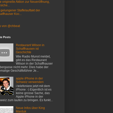
e originelle Aktion zur Neueröffnung,
 siche...
 gelungener Staffelauftakt der
affhauser Koc...
s von @chbeat
te Posts
Restaurant Wilson in
Schaffhausen ist
Geschichte
Wie Radio Munot meldet,
gibt es das Restaurant
Wilson in der Schaffhauser
ergasse nicht mehr. Dies habe der
malige Geschäftsführer Je...
apple iPhone in der
Schweiz verwenden
i telefoniere jetzt mit dem
iPhone :-) Eigentlich ist es
keine grosse Sache, das
Apple iPhone in der
weiz zum laufen zu bringen. Es funkt...
Neue Infos über King
Marduk