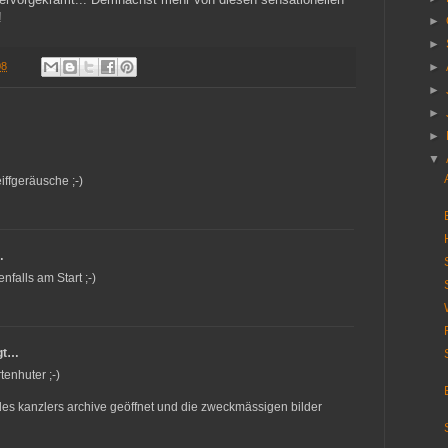
!
►
►
08
►
►
►
►
▼
ffgeräusche ;-)
…
enfalls am Start ;-)
gt…
enhuter ;-)
es kanzlers archive geöffnet und die zweckmässigen bilder