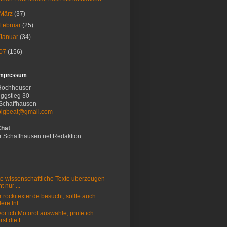
März
(37)
Februar
(25)
Januar
(34)
07
(156)
Impressum
Hochheuser
ggstieg 30
Schaffhausen
bigbeat@gmail.com
Chat
r Schaffhausen.net Redaktion:
e wissenschaftliche Texte uberzeugen
t nur ...
 rockitexter.de besucht, sollte auch
ere Inf...
or ich Motorol auswahle, prufe ich
rst die E...