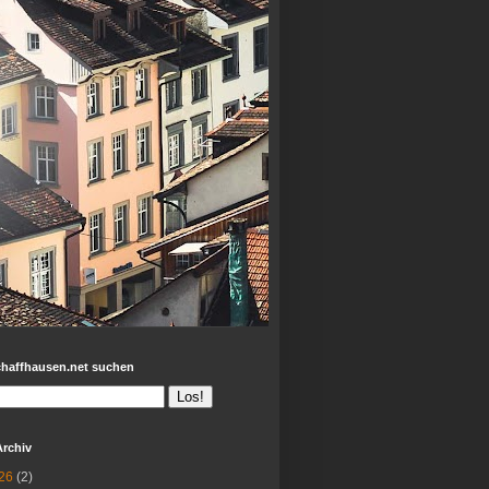
chaffhausen.net suchen
Archiv
26
(2)