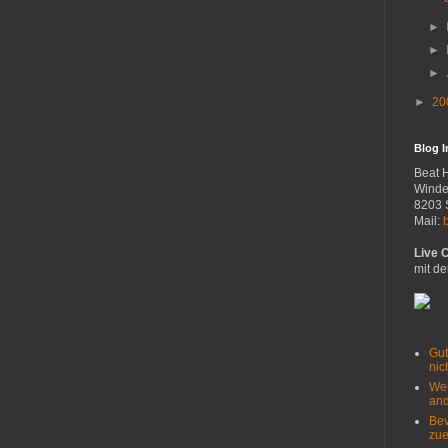
►
►
►
►
20
Blog 
Beat 
Winde
8203 
Mail:
Live 
mit de
Gut
nich
Wer
and
Bev
zue