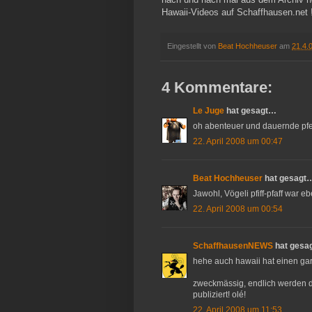
Hawaii-Videos auf Schaffhausen.net 
Eingestellt von
Beat Hochheuser
am
21.4.
4 Kommentare:
Le Juge
hat gesagt…
oh abenteuer und dauernde pfei
22. April 2008 um 00:47
Beat Hochheuser
hat gesagt
Jawohl, Vögeli pfiff-pfaff war eb
22. April 2008 um 00:54
SchaffhausenNEWS
hat gesa
hehe auch hawaii hat einen gart
zweckmässig, endlich werden d
publiziert! olé!
22. April 2008 um 11:53