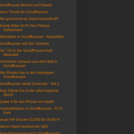
Schaffhauser Besuch auf Hawaii
Neue Trends für Schaffhausen
Wie gut kennst du David Hasselhoff?
Bounty Killer im Fri-Son Fribour
Switzerland
Blitzkästen in Schaffhausen - Radarfalle
Schaffhausen will den Sommer
Der 710 in der Schaffhauser Auto
Werkstatt
Fernsehen schauen aus dem Bett in
Schaffhausen
Max Romeo live in der Kammgarn
Schaffhausen
Schaffhausen spielt Scharade - Teil 2
Busy Signal live in der alten Kaserne
Zürich
Quake 3 für das iPhone von Apple
Fussballstadion in Schaffhausen - FCS-
Park
Neuer HP Drucker D2360 für 39.90 Fr.
Marcel Ospel verlässt die UBS
Sean Paul kommt nach Schaffhausen