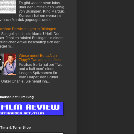
Es gibt wieder neue Infos
über den umtriebigen König
von Büsingen, King Marduk.
Konsumi hat ein wenig im
z nach Marduk gegoogelt und e...
chöne Entwicklungen in Büsingen
 Spiegel spricht ein klares Urteil: Der
er-Franken ruiniert Büsingen! In einem
führlichen Artikel beschäftigt sich der
egel m...
Wieso nennt Berta Alan
Zippy? Two and a half men
Putzfrau Berta hat bei "Two
and a half men" einen
lustigen Spitznamen für
Alan Harper, den Bruder
 Onkel Charlie. Sie nennt ihn...
hausen.net Film Blog
 Tinte & Toner Shop