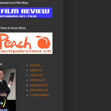
hausen.net Film Blog
 Tinte & Toner Shop
ch
beat.ch
zigi24.ch
peach.ch
redhorn.ch
buypeach.ch
tinteonline.ch
compucollege