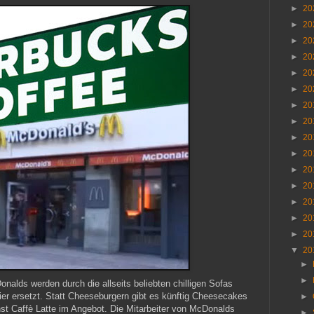
►
20
►
20
►
20
►
20
►
20
►
20
►
20
►
20
►
20
►
20
►
20
►
20
►
20
►
20
►
20
▼
20
►
►
nalds werden durch die allseits beliebten chilligen Sofas
er ersetzt. Statt Cheeseburgern gibt es künftig Cheesecakes
►
st Caffè Latte im Angebot. Die Mitarbeiter von McDonalds
►