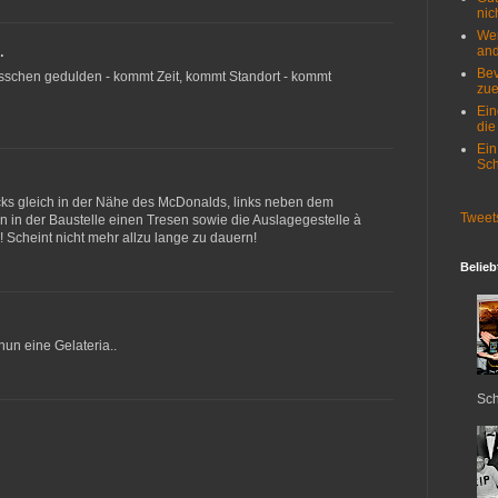
nich
Wer
and
…
Bev
bisschen gedulden - kommt Zeit, kommt Standort - kommt
zue
Ein
die
Ein
Sch
ucks gleich in der Nähe des McDonalds, links neben dem
Tweet
n in der Baustelle einen Tresen sowie die Auslagegestelle à
 Scheint nicht mehr allzu lange zu dauern!
Belieb
nun eine Gelateria..
Sch