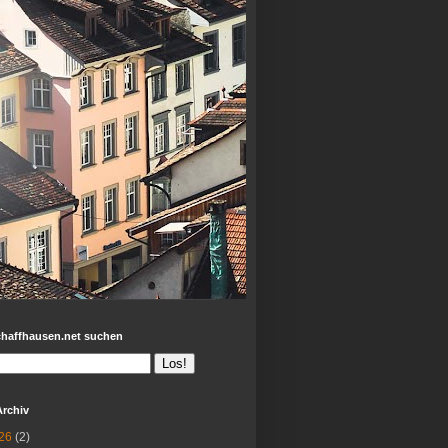
chaffhausen.net suchen
Archiv
26
(2)