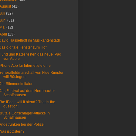
August
(41)
Juli
(32)
Juni
(31)
Mai
(12)
April
(13)
David Hasselhoff im Musikantenstadl
Das digitale Fenster zum Hof
Hund und Katze testen das neue iPad
von Apple
iPhone App für Internettelefonie
Generalfeldmarschall von Flüe Rimpler
will Büsingen
Der Stimmenimitator
Das Festival auf dem Herrenacker
Schaffhausen
The iPad - will it blend? That is the
question!
Brutale Golfschläger-Attacke in
Schaffhausen
Angetrunken bei der Polizei
Was ist Ostern?