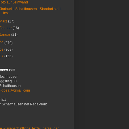
Foto auf Leinwand
Starbucks Schaffhausen - Standort steht
fest
März
(17)
Februar
(16)
Januar
(21)
09
(279)
08
(309)
07
(156)
Impressum
Hochheuser
ggstieg 30
Schaffhausen
bigbeat@gmail.com
Chat
r Schaffhausen.net Redaktion:
e wissenschaftliche Texte uberzeugen