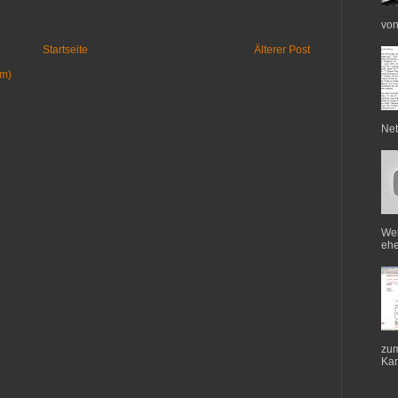
von
Startseite
Älterer Post
om)
Net
Web
ehe
zum
Kan