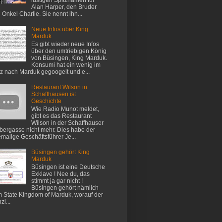
Alan Harper, den Bruder
 Onkel Charlie. Sie nennt ihn...
Neue Infos über King
Marduk
Es gibt wieder neue Infos
über den umtriebigen König
von Büsingen, King Marduk.
Konsumi hat ein wenig im
z nach Marduk gegoogelt und e...
Restaurant Wilson in
Schaffhausen ist
Geschichte
Wie Radio Munot meldet,
gibt es das Restaurant
Wilson in der Schaffhauser
ergasse nicht mehr. Dies habe der
malige Geschäftsführer Je...
Büsingen gehört King
Marduk
Büsingen ist eine Deutsche
Exklave ! Nee du, das
stimmt ja gar nicht !
Büsingen gehört nämlich
 State Kingdom of Marduk, worauf der
zl...