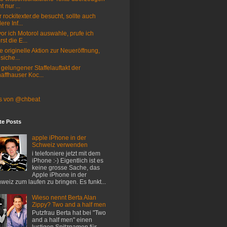
t nur ...
 rockitexter.de besucht, sollte auch
ere Inf...
or ich Motorol auswahle, prufe ich
rst die E...
e originelle Aktion zur Neueröffnung,
 siche...
 gelungener Staffelauftakt der
affhauser Koc...
s von @chbeat
te Posts
apple iPhone in der
Schweiz verwenden
i telefoniere jetzt mit dem
iPhone :-) Eigentlich ist es
keine grosse Sache, das
Apple iPhone in der
weiz zum laufen zu bringen. Es funkt...
Wieso nennt Berta Alan
Zippy? Two and a half men
Putzfrau Berta hat bei "Two
and a half men" einen
lustigen Spitznamen für