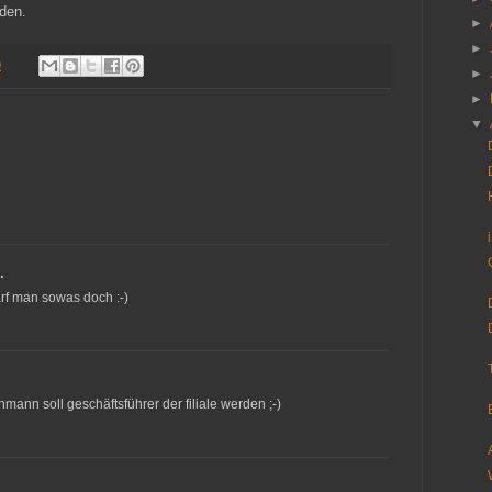
den.
►
►
0
►
►
▼
…
darf man sowas doch :-)
mann soll geschäftsführer der filiale werden ;-)