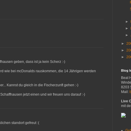
►
►
►
►
20
►
20
►
20
fhausen geben, dass ist ja kein Scherz :-)
Blog 
wird wie bei mcDonalds rauskommen, die 14 Jährigen werden
Beat 
Winde
r... Kannst du gleich in die Fischerzunft gehen :-)
8203 
Mail:
 Schaffhausen jetzt einen und wir freuen uns darauf :-)
Live 
mit de
lichen standort gefreut :(
Gut