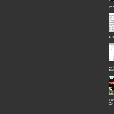
von
Net
zum
Kan
Sas
Zei