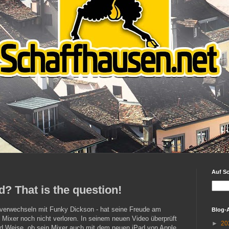
Auf S
nd? That is the question!
 verwechseln mit Funky Dickson - hat seine Freude am
Blog-
 Mixer noch nicht verloren. In seinem neuen Video überprüft
►
20
d Weise, ob sein Mixer auch mit dem neuen iPad von Apple