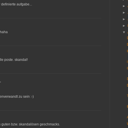
 definierte aufgabe...
►
►
►
►
 haha
▼
lle poste. skandal!
…
enverwandt zu sein :-)
es guten bzw. skandalösen geschmacks.