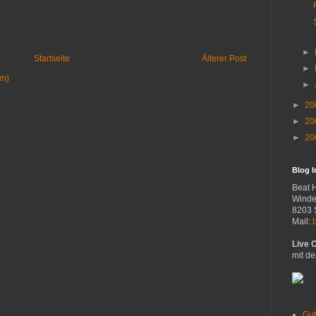
►
Startseite
Älterer Post
►
om)
►
►
20
►
20
►
20
Blog 
Beat 
Winde
8203 
Mail:
Live 
mit de
Gut