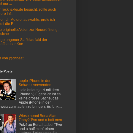
t nur ...
 rockitexter.de besucht, sollte auch
ere Inf...
or ich Motorol auswahle, prufe ich
rst die E...
e originelle Aktion zur Neueröffnung,
 siche...
 gelungener Staffelauftakt der
affhauser Koc...
s von @chbeat
te Posts
apple iPhone in der
Schweiz verwenden
i telefoniere jetzt mit dem
iPhone :-) Eigentlich ist es
keine grosse Sache, das
Apple iPhone in der
weiz zum laufen zu bringen. Es funkt...
Wieso nennt Berta Alan
Zippy? Two and a half men
Putzfrau Berta hat bei "Two
and a half men" einen
lustigen Spitznamen für