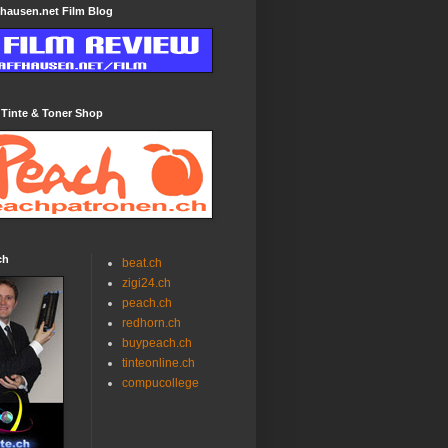
hausen.net Film Blog
 Tinte & Toner Shop
ch
beat.ch
zigi24.ch
peach.ch
redhorn.ch
buypeach.ch
tinteonline.ch
compucollege