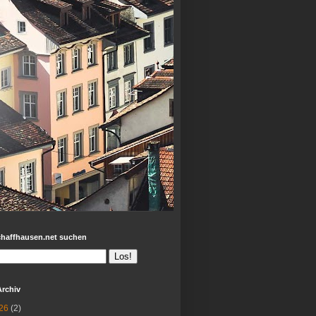
chaffhausen.net suchen
Archiv
26
(2)