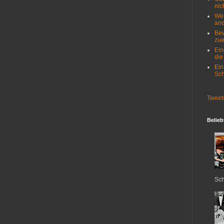
nich
Wer
and
Bev
zue
Ein
die
Ein
Sch
Tweet
Belieb
Sch