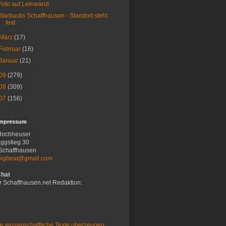
Foto auf Leinwand
Starbucks Schaffhausen - Standort steht
fest
März
(17)
Februar
(16)
Januar
(21)
09
(279)
08
(309)
07
(156)
Impressum
Hochheuser
ggstieg 30
Schaffhausen
bigbeat@gmail.com
Chat
r Schaffhausen.net Redaktion:
e wissenschaftliche Texte uberzeugen