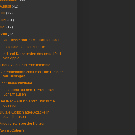
August
(41)
Juli
(32)
Juni
(31)
Mai
(12)
April
(13)
David Hasselhoff im Musikantenstadl
Das digitale Fenster zum Hof
Hund und Katze testen das neue iPad
von Apple
iPhone App für Internettelefonie
Generalfeldmarschall von Flüe Rimpler
will Büsingen
Der Stimmenimitator
Das Festival auf dem Herrenacker
Schaffhausen
The iPad - will it blend? That is the
question!
Brutale Golfschläger-Attacke in
Schaffhausen
Angetrunken bei der Polizei
Was ist Ostern?