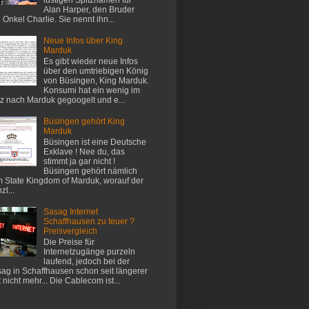
Alan Harper, den Bruder
 Onkel Charlie. Sie nennt ihn...
Neue Infos über King
Marduk
Es gibt wieder neue Infos
über den umtriebigen König
von Büsingen, King Marduk.
Konsumi hat ein wenig im
z nach Marduk gegoogelt und e...
Büsingen gehört King
Marduk
Büsingen ist eine Deutsche
Exklave ! Nee du, das
stimmt ja gar nicht !
Büsingen gehört nämlich
 State Kingdom of Marduk, worauf der
zl...
Sasag Internet
Schaffhausen zu teuer ?
Preisvergleich
Die Preise für
Internetzugänge purzeln
laufend, jedoch bei der
ag in Schaffhausen schon seit längerer
t nicht mehr... Die Cablecom ist...