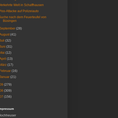
Verkehrte Welt in Schaffhausen
Piss-Attacke auf Polizeiauto
Suche nach dem Feuerteufel von
Büsingen
September
(28)
August
(41)
Juli
(32)
Juni
(31)
Mai
(12)
April
(13)
März
(17)
Februar
(16)
Januar
(21)
09
(279)
08
(309)
07
(156)
Impressum
Hochheuser