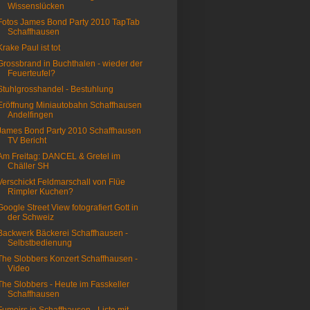
Wissenslücken
Fotos James Bond Party 2010 TapTab
Schaffhausen
Krake Paul ist tot
Grossbrand in Buchthalen - wieder der
Feuerteufel?
Stuhlgrosshandel - Bestuhlung
Eröffnung Miniautobahn Schaffhausen
Andelfingen
James Bond Party 2010 Schaffhausen
TV Bericht
Am Freitag: DANCEL & Gretel im
Chäller SH
Verschickt Feldmarschall von Flüe
Rimpler Kuchen?
Google Street View fotografiert Gott in
der Schweiz
Backwerk Bäckerei Schaffhausen -
Selbstbedienung
The Slobbers Konzert Schaffhausen -
Video
The Slobbers - Heute im Fasskeller
Schaffhausen