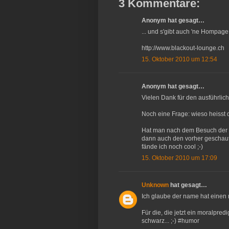
3 Kommentare:
Anonym hat gesagt…
... und s'gibt auch 'ne Hompage
http://www.blackout-lounge.ch
15. Oktober 2010 um 12:54
Anonym hat gesagt…
Vielen Dank für den ausführliche
Noch eine Frage: wieso heisst 
Hat man nach dem Besuch der 
dann auch den vorher geschaut
fände ich noch cool ;-)
15. Oktober 2010 um 17:09
Unknown
hat gesagt…
Ich glaube der name hat einen 
Für die, die jetzt ein moralpred
schwarz... ;-) #humor