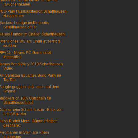
Fumoirs in Schaffhausen - Liste mit
Raucherlokalen
FCS-Park Fussballstadion Schaffhausen
Hauptmieter
Blackout Lounge im Kinepolis
Schaffhausen öffnet
Neues Fumoir im Chäller Schaffhausen
Öffentliches WC am Lindli ist zerstört
worden
FIFA 11 - Neues PC-Game setzt
Massstäbe
James Bond Party 2010 Schaffhausen
Video
Am Samstag ist James Bond Party im
TapTab
Google goggles - jetzt auch auf dem
iPhone
ebookers.ch 10% Gutschein für
Schaffhausen.net
Künzlerheim Schaffhausen - Kritik von
Lotti Winzeler
Hans-Rudolf Merz - Bündnerfleisch
geschenkt
Pyromanen in Stein am Rhein
unterwegs