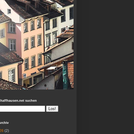
chaffhausen.net suchen
Archiv
26
(2)