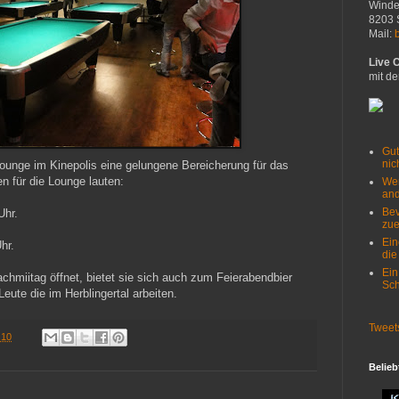
Winde
8203 
Mail:
Live 
mit de
Gut
nich
 Lounge im Kinepolis eine gelungene Bereicherung für das
n für die Lounge lauten:
Wer
and
Bev
Uhr.
zue
Ein
hr.
die
Ein
hmiitag öffnet, bietet sie sich auch zum Feierabendbier
Sch
Leute die im Herblingertal arbeiten.
Tweet
.10
Belieb