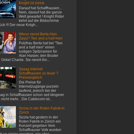
Knight ist zürick
Darauf hat Schaffhausen...
Nein, darauf hat die ganze
Welt gewartet ! Knight Rider
kehrt auf die Bildschirme
ück !!! Der neue Knigh...
Wieso nennt Berta Alan
Zippy? Two and a half men
Putzfrau Berta hat bei "Two
and a half men" einen
lustigen Spitznamen für
Alan Harper, den Bruder
 Onkel Charlie. Sie nennt ihn...
Sasag Internet
Schaffhausen zu teuer ?
Preisvergleich
Die Preise für
Internetzugänge purzeln
laufend, jedoch bei der
ag in Schaffhausen schon seit längerer
t nicht mehr... Die Cablecom ist...
Sizzla in der Roten Fabrik in
Zürich
Sizzla hat gestern in der
Roten Fabrik in Zürich ein
Konzert gegeben Vom
Schaffhauser Volk wurden