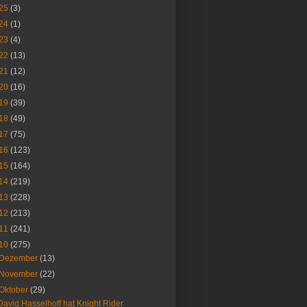
25
(3)
24
(1)
23
(4)
22
(13)
21
(12)
20
(16)
19
(39)
18
(49)
17
(75)
16
(123)
15
(164)
14
(219)
13
(228)
12
(213)
11
(241)
10
(275)
Dezember
(13)
November
(22)
Oktober
(29)
David Hasselhoff hat Knight Rider