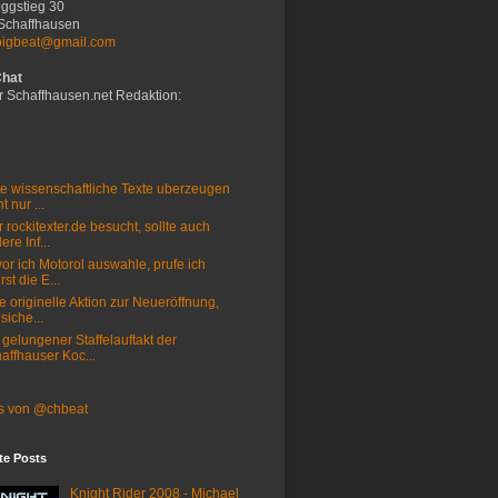
ggstieg 30
Schaffhausen
bigbeat@gmail.com
Chat
r Schaffhausen.net Redaktion:
e wissenschaftliche Texte uberzeugen
t nur ...
 rockitexter.de besucht, sollte auch
ere Inf...
or ich Motorol auswahle, prufe ich
rst die E...
e originelle Aktion zur Neueröffnung,
 siche...
 gelungener Staffelauftakt der
affhauser Koc...
s von @chbeat
te Posts
Knight Rider 2008 - Michael