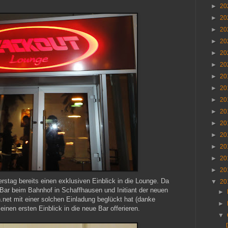
►
20
►
20
►
20
►
20
►
20
►
20
►
20
►
20
►
20
►
20
►
20
►
20
►
20
►
20
►
20
stag bereits einen exklusiven Einblick in die Lounge. Da
▼
20
 Bar beim Bahnhof in Schaffhausen und Initiant der neuen
►
net mit einer solchen Einladung beglückt hat (danke
►
einen ersten Einblick in die neue Bar offerieren.
▼