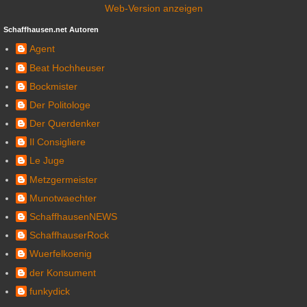
Web-Version anzeigen
Schaffhausen.net Autoren
Agent
Beat Hochheuser
Bockmister
Der Politologe
Der Querdenker
Il Consigliere
Le Juge
Metzgermeister
Munotwaechter
SchaffhausenNEWS
SchaffhauserRock
Wuerfelkoenig
der Konsument
funkydick