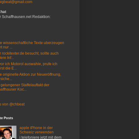
bigbeat@gmail.com
Chat
r Schaffhausen.net Redaktion:
e wissenschaftliche Texte uberzeugen
t nur ...
 rockitexter.de besucht, sollte auch
ere Inf...
or ich Motorol auswahle, prufe ich
rst die E...
e originelle Aktion zur Neueröffnung,
 siche...
 gelungener Staffelauftakt der
affhauser Koc...
s von @chbeat
te Posts
apple iPhone in der
Schweiz verwenden
i telefoniere jetzt mit dem