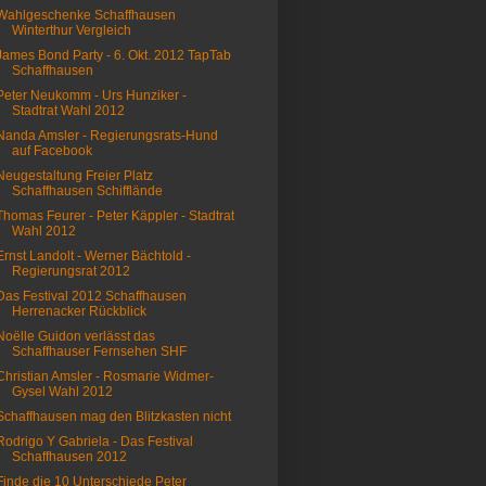
Wahlgeschenke Schaffhausen
Winterthur Vergleich
James Bond Party - 6. Okt. 2012 TapTab
Schaffhausen
Peter Neukomm - Urs Hunziker -
Stadtrat Wahl 2012
Nanda Amsler - Regierungsrats-Hund
auf Facebook
Neugestaltung Freier Platz
Schaffhausen Schifflände
Thomas Feurer - Peter Käppler - Stadtrat
Wahl 2012
Ernst Landolt - Werner Bächtold -
Regierungsrat 2012
Das Festival 2012 Schaffhausen
Herrenacker Rückblick
Noëlle Guidon verlässt das
Schaffhauser Fernsehen SHF
Christian Amsler - Rosmarie Widmer-
Gysel Wahl 2012
Schaffhausen mag den Blitzkasten nicht
Rodrigo Y Gabriela - Das Festival
Schaffhausen 2012
Finde die 10 Unterschiede Peter