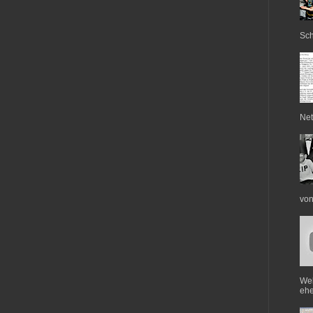
Sch
Net
von
Web
ehe