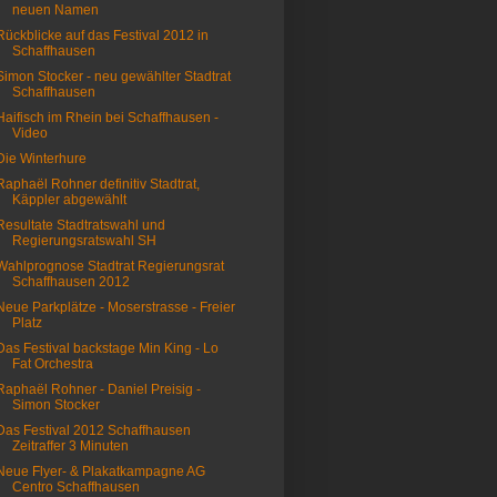
neuen Namen
Rückblicke auf das Festival 2012 in
Schaffhausen
Simon Stocker - neu gewählter Stadtrat
Schaffhausen
Haifisch im Rhein bei Schaffhausen -
Video
Die Winterhure
Raphaël Rohner definitiv Stadtrat,
Käppler abgewählt
Resultate Stadtratswahl und
Regierungsratswahl SH
Wahlprognose Stadtrat Regierungsrat
Schaffhausen 2012
Neue Parkplätze - Moserstrasse - Freier
Platz
Das Festival backstage Min King - Lo
Fat Orchestra
Raphaël Rohner - Daniel Preisig -
Simon Stocker
Das Festival 2012 Schaffhausen
Zeitraffer 3 Minuten
Neue Flyer- & Plakatkampagne AG
Centro Schaffhausen