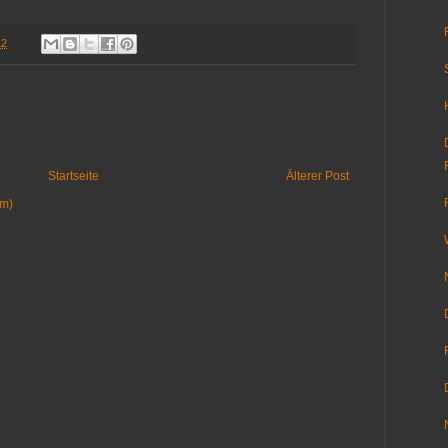
12
Startseite
Älterer Post
om)