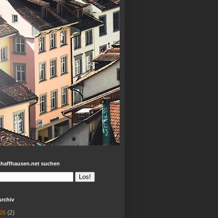
chaffhausen.net suchen
Archiv
26
(2)