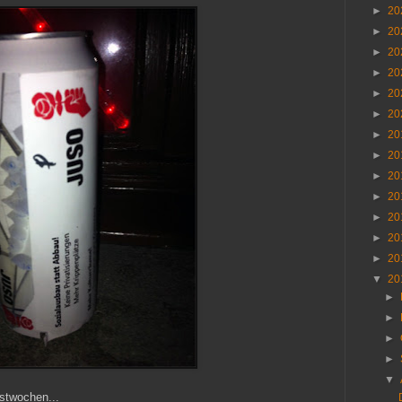
►
20
►
20
►
20
►
20
►
20
►
20
►
20
►
20
►
20
►
20
►
20
►
20
►
20
▼
20
►
►
►
►
▼
stwochen...