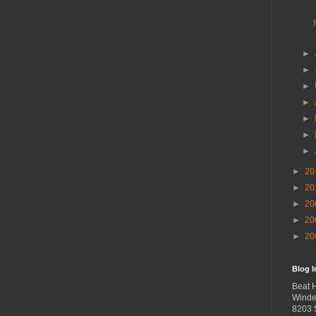
►
►
►
►
►
►
►
►
20
►
20
►
20
►
20
►
20
Blog 
Beat 
Winde
8203 