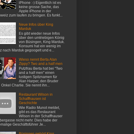
iPhone :-) Eigentlich ist es
keine grosse Sache, das
Apple iPhone in der
weiz zum laufen zu bringen. Es funkt...
Neue Infos über King
Marduk
Es gibt wieder neue Infos
über den umtriebigen König
von Büsingen, King Marduk.
Konsumi hat ein wenig im
z nach Marduk gegoogelt und e...
Wieso nennt Berta Alan
Zippy? Two and a half men
Putzfrau Berta hat bei "Two
and a half men" einen
lustigen Spitznamen für
Alan Harper, den Bruder
 Onkel Charlie. Sie nennt ihn...
Restaurant Wilson in
Schaffhausen ist
Geschichte
Wie Radio Munot meldet,
gibt es das Restaurant
Wilson in der Schaffhauser
ergasse nicht mehr. Dies habe der
malige Geschäftsführer Je...
Büsingen gehört King