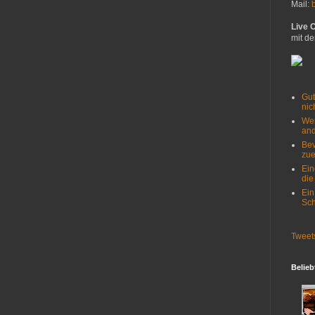
Mail:
Live 
mit de
Gut
nich
Wer
and
Bev
zue
Ein
die
Ein
Sch
Tweet
Belieb