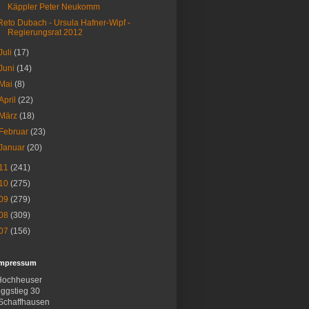
Käppler Peter Neukomm
Reto Dubach - Ursula Hafner-Wipf -
Regierungsrat 2012
Juli
(17)
Juni
(14)
Mai
(8)
April
(22)
März
(18)
Februar
(23)
Januar
(20)
11
(241)
10
(275)
09
(279)
08
(309)
07
(156)
Impressum
Hochheuser
ggstieg 30
Schaffhausen