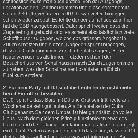
schliesslich muss man auch erstmal von der Ausgangs-
Location an den Bahnhof kommen und diese somit bereits
so um 2:30 Uhr verlassen. 5:00 Uhr war vielen hingegen
schon wieder zu spät. Es fehlte der genau richtige Zug, hier
hat die SBB nachgebessert. Dafür spricht weiter, dass die
Züge sehr gut gebucht sind, es scheint also tatsächlich viele
Schaffhauser zu geben, welche das grössere Angebot in
Zürich schätzen und nutzen. Dagegen spricht hingegen,
dass die Gastronomen in Zürich ebenfalls sagen, es sei
heute weniger los als früher. Trotzdem scheint der
Besucherfluss von Schaffhausen nach Zürich zugenommen
zu haben, was den Schaffhauser Lokalitäten natürlich
Publikum entzieht.
2. Für eine Party mit DJ sind die Leute heute nicht mehr
bereit Eintritt zu bezahlen
Dafür spricht, dass Bars mit DJ und Gratiseintritt heute am
Wochenende sehr gut laufen. Als Beispiel sei der Cuba
Club genannt. Seit dem Umbau ist hier grundsätzlich volles
Haus. Nach dem gleichen Prinzip funktionieren etwa das
Domino und das Tabaco - hier kann man gratis rein, drin legt
ein DJ auf. Vielen Ausgängern reicht das schon, dass ein DJ
dort ist, Musik auflegt und sie etwas zu trinken an der Bar