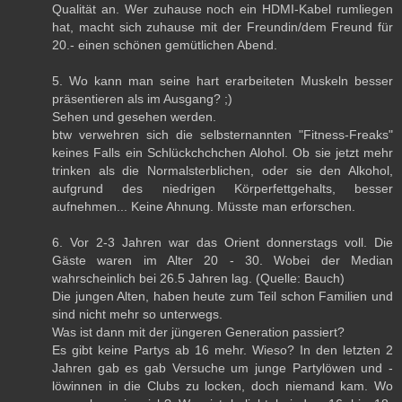
Qualität an. Wer zuhause noch ein HDMI-Kabel rumliegen
hat, macht sich zuhause mit der Freundin/dem Freund für
20.- einen schönen gemütlichen Abend.
5. Wo kann man seine hart erarbeiteten Muskeln besser
präsentieren als im Ausgang? ;)
Sehen und gesehen werden.
btw verwehren sich die selbsternannten "Fitness-Freaks"
keines Falls ein Schlückchchchen Alohol. Ob sie jetzt mehr
trinken als die Normalsterblichen, oder sie den Alkohol,
aufgrund des niedrigen Körperfettgehalts, besser
aufnehmen... Keine Ahnung. Müsste man erforschen.
6. Vor 2-3 Jahren war das Orient donnerstags voll. Die
Gäste waren im Alter 20 - 30. Wobei der Median
wahrscheinlich bei 26.5 Jahren lag. (Quelle: Bauch)
Die jungen Alten, haben heute zum Teil schon Familien und
sind nicht mehr so unterwegs.
Was ist dann mit der jüngeren Generation passiert?
Es gibt keine Partys ab 16 mehr. Wieso? In den letzten 2
Jahren gab es gab Versuche um junge Partylöwen und -
löwinnen in die Clubs zu locken, doch niemand kam. Wo