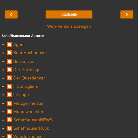
‹
›
Startseite
Web-Version anzeigen
Schaffhausen.net Autoren
Agent
Beat Hochheuser
Bockmister
Der Politologe
Der Querdenker
Il Consigliere
Le Juge
Metzgermeister
Munotwaechter
SchaffhausenNEWS
SchaffhauserRock
Wuerfelkoenig