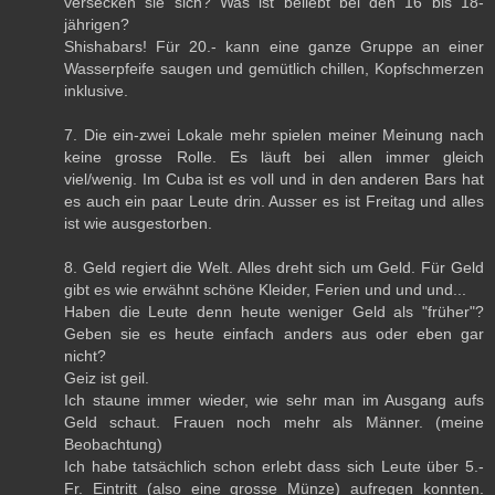
versecken sie sich? Was ist beliebt bei den 16 bis 18-
jährigen?
Shishabars! Für 20.- kann eine ganze Gruppe an einer
Wasserpfeife saugen und gemütlich chillen, Kopfschmerzen
inklusive.
7. Die ein-zwei Lokale mehr spielen meiner Meinung nach
keine grosse Rolle. Es läuft bei allen immer gleich
viel/wenig. Im Cuba ist es voll und in den anderen Bars hat
es auch ein paar Leute drin. Ausser es ist Freitag und alles
ist wie ausgestorben.
8. Geld regiert die Welt. Alles dreht sich um Geld. Für Geld
gibt es wie erwähnt schöne Kleider, Ferien und und und...
Haben die Leute denn heute weniger Geld als "früher"?
Geben sie es heute einfach anders aus oder eben gar
nicht?
Geiz ist geil.
Ich staune immer wieder, wie sehr man im Ausgang aufs
Geld schaut. Frauen noch mehr als Männer. (meine
Beobachtung)
Ich habe tatsächlich schon erlebt dass sich Leute über 5.-
Fr. Eintritt (also eine grosse Münze) aufregen konnten.