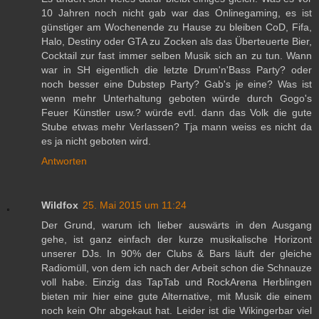
10 Jahren noch nicht gab war das Onlinegaming, es ist
günstiger am Wochenende zu Hause zu bleiben CoD, Fifa,
Halo, Destiny oder GTA zu Zocken als das Überteuerte Bier,
Cocktail zur fast immer selben Musik sich an zu tun. Wann
war in SH eigentlich die letzte Drum'n'Bass Party? oder
noch besser eine Dubstep Party? Gab's je eine? Was ist
wenn mehr Unterhaltung geboten würde durch Gogo's
Feuer Künstler usw.? würde evtl. dann das Volk die gute
Stube etwas mehr Verlassen? Tja mann weiss es nicht da
es ja nicht geboten wird.
Antworten
Wildfox
25. Mai 2015 um 11:24
Der Grund, warum ich lieber auswärts in den Ausgang
gehe, ist ganz einfach der kurze musikalische Horizont
unserer DJs. In 90% der Clubs & Bars läuft der gleiche
Radiomüll, von dem ich nach der Arbeit schon die Schnauze
voll habe. Einzig das TapTab und RockArena Herblingen
bieten mir hier eine gute Alternative, mit Musik die einem
noch kein Ohr abgekaut hat. Leider ist die Wikingerbar viel