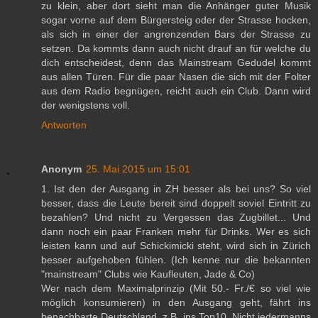
zu klein, aber dort sieht man die Anhänger guter Musik
sogar vorne auf dem Bürgersteig oder der Strasse hocken,
als sich in einer der angrenzenden Bars der Strasse zu
setzen. Da kommts dann auch nicht drauf an für welche du
dich entscheidest, denn das Mainstream Gedudel kommt
aus allen Türen. Für die paar Nasen die sich mit der Folter
aus dem Radio begnügen, reicht auch ein Club. Dann wird
der wenigstens voll.
Antworten
Anonym
25. Mai 2015 um 15:01
1. Ist den der Ausgang in ZH besser als bei uns? So viel
besser, dass die Leute bereit sind doppelt soviel Eintritt zu
bezahlen? Und nicht zu Vergessen das Zugbillet... Und
dann noch ein paar Franken mehr für Drinks. Wer es sich
leisten kann und auf Schickimicki steht, wird sich in Zürich
besser aufgehoben fühlen. (Ich kenne nur die bekannten
"mainstream" Clubs wie Kaufleuten, Jade & Co)
Wer nach dem Maximalprinzip (Mit 50.- Fr./€ so viel wie
möglich konsumieren) in den Ausgang geht, fährt ins
benachbarte Deutschland, z.B. ins Top10. Nicht jedermanns