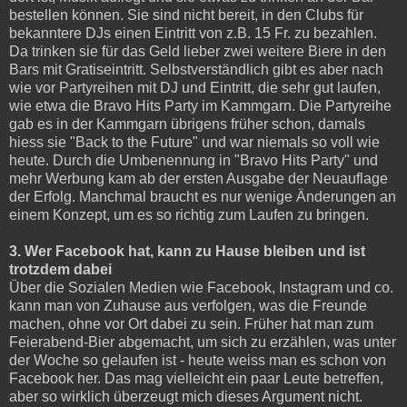
bestellen können. Sie sind nicht bereit, in den Clubs für
bekanntere DJs einen Eintritt von z.B. 15 Fr. zu bezahlen.
Da trinken sie für das Geld lieber zwei weitere Biere in den
Bars mit Gratiseintritt. Selbstverständlich gibt es aber nach
wie vor Partyreihen mit DJ und Eintritt, die sehr gut laufen,
wie etwa die Bravo Hits Party im Kammgarn. Die Partyreihe
gab es in der Kammgarn übrigens früher schon, damals
hiess sie "Back to the Future" und war niemals so voll wie
heute. Durch die Umbenennung in "Bravo Hits Party" und
mehr Werbung kam ab der ersten Ausgabe der Neuauflage
der Erfolg. Manchmal braucht es nur wenige Änderungen an
einem Konzept, um es so richtig zum Laufen zu bringen.
3. Wer Facebook hat, kann zu Hause bleiben und ist
trotzdem dabei
Über die Sozialen Medien wie Facebook, Instagram und co.
kann man von Zuhause aus verfolgen, was die Freunde
machen, ohne vor Ort dabei zu sein. Früher hat man zum
Feierabend-Bier abgemacht, um sich zu erzählen, was unter
der Woche so gelaufen ist - heute weiss man es schon von
Facebook her. Das mag vielleicht ein paar Leute betreffen,
aber so wirklich überzeugt mich dieses Argument nicht.