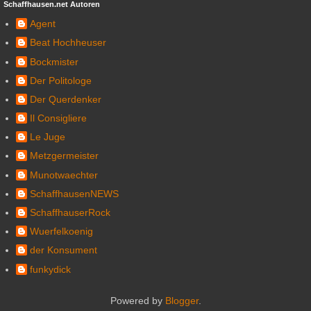
Schaffhausen.net Autoren
Agent
Beat Hochheuser
Bockmister
Der Politologe
Der Querdenker
Il Consigliere
Le Juge
Metzgermeister
Munotwaechter
SchaffhausenNEWS
SchaffhauserRock
Wuerfelkoenig
der Konsument
funkydick
Powered by
Blogger
.