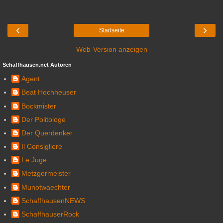
‹
›
Startseite
Web-Version anzeigen
Schaffhausen.net Autoren
Agent
Beat Hochheuser
Bockmister
Der Politologe
Der Querdenker
Il Consigliere
Le Juge
Metzgermeister
Munotwaechter
SchaffhausenNEWS
SchaffhauserRock